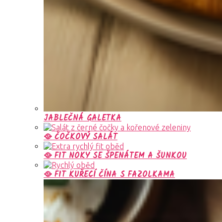
JABLEČNÁ GALETKA
🥘 ČOČKOVÝ SALÁT
🥘 FIT NOKY SE ŠPENÁTEM A ŠUNKOU
🥘 FIT KUŘECÍ ČÍNA S FAZOLKAMA