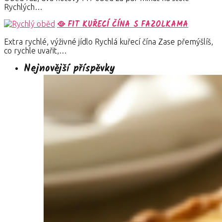
Rychlých…
🥘 FIT KUŘECÍ ČÍNA S FAZOLKAMA
Extra rychlé, výživné jídlo Rychlá kuřecí čína Zase přemýšlíš,
co rychle uvařit,…
Nejnovější příspěvky