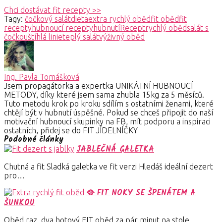
Chci dostávat fit recepty >>
Tagy:
čočkový salát
dieta
extra rychlý oběd
fit oběd
fit
recepty
hubnoucí recepty
hubnutí
Recept
rychlý oběd
salát s
čočkou
štíhlá linie
teplý salát
výživný oběd
Ing. Pavla Tomášková
Jsem propagátorka a expertka UNIKÁTNÍ HUBNOUCÍ
METODY, díky které jsem sama zhubla 15kg za 5 měsíců.
Tuto metodu krok po kroku sdílím s ostatními ženami, které
chtějí být v hubnutí úspěšné. Pokud se chceš připojit do naší
motivační hubnoucí skupinky na FB, mít podporu a inspiraci
ostatních, přidej se do FIT JÍDELNÍČKY
Podobné články
JABLEČNÁ GALETKA
Chutná a fit Sladká galetka ve fit verzi Hledáš ideální dezert
pro…
🥘 FIT NOKY SE ŠPENÁTEM A
ŠUNKOU
Oběd raz, dva hotový FIT oběd za pár minut na stole