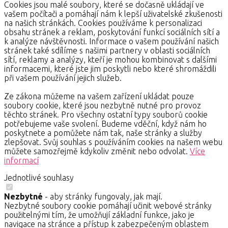
Cookies jsou malé soubory, které se dočasně ukládají ve
vašem počítači a pomáhají nám k lepší uživatelské zkušenosti
na našich stránkách. Cookies používáme k personalizaci
obsahu stránek a reklam, poskytování funkcí sociálních sítí a
k analýze návštěvnosti. Informace o vašem používání našich
stránek také sdílíme s našimi partnery v oblasti sociálních
sítí, reklamy a analýzy, kteří je mohou kombinovat s dalšími
informacemi, které jste jim poskytli nebo které shromáždili
při vašem používání jejich služeb.
Ze zákona můžeme na vašem zařízení ukládat pouze
soubory cookie, které jsou nezbytně nutné pro provoz
těchto stránek. Pro všechny ostatní typy souborů cookie
potřebujeme vaše svolení. Budeme vděční, když nám ho
poskytnete a pomůžete nám tak, naše stránky a služby
zlepšovat. Svůj souhlas s používáním cookies na našem webu
můžete samozřejmě kdykoliv změnit nebo odvolat.
Více
informací
Jednotlivé souhlasy
Nezbytné
- aby stránky fungovaly, jak mají.
Nezbytné soubory cookie pomáhají učinit webové stránky
použitelnými tím, že umožňují základní funkce, jako je
navigace na stránce a přístup k zabezpečeným oblastem