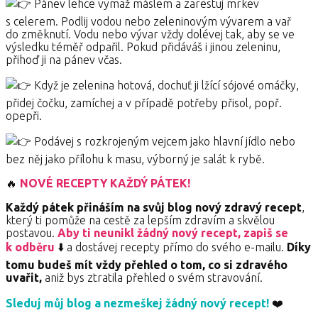
Pánev lehce vymaž máslem a zarestuj mrkev
s celerem. Podlij vodou nebo zeleninovým vývarem a vař
do změknutí. Vodu nebo vývar vždy dolévej tak, aby se ve
výsledku téměř odpařil. Pokud přidáváš i jinou zeleninu,
přihoď ji na pánev včas.
Když je zelenina hotová, dochuť ji lžící sójové omáčky,
přidej čočku, zamíchej a v případě potřeby přisol, popř.
opepři.
Podávej s rozkrojeným vejcem jako hlavní jídlo nebo
bez něj jako přílohu k masu, výborný je salát k rybě.
🔥
NOVÉ RECEPTY KAŽDÝ PÁTEK!
Každý pátek přináším na svůj blog nový zdravý recept
,
který ti pomůže na cestě za lepším zdravím a skvělou
postavou.
Aby ti neunikl žádný nový recept, zapiš se
k odběru
⬇️ a dostávej recepty přímo do svého e-mailu.
Díky
tomu budeš mít vždy přehled o tom, co si zdravého
uvařit,
aniž bys ztratila přehled o svém stravování.
Sleduj můj blog a nezmeškej žádný nový recept!
❤️