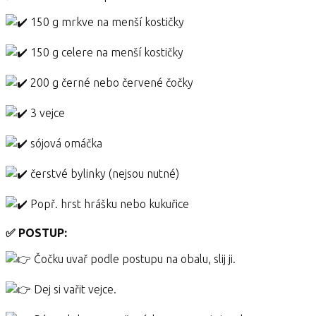
150 g mrkve na menší kostičky
150 g celere na menší kostičky
200 g černé nebo červené čočky
3 vejce
sójová omáčka
čerstvé bylinky (nejsou nutné)
Popř. hrst hrášku nebo kukuřice
✅ POSTUP:
Čočku uvař podle postupu na obalu, slij ji.
Dej si vařit vejce.