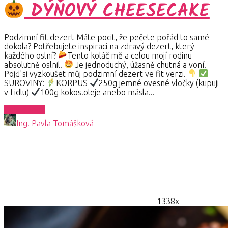
DÝŇOVÝ CHEESECAKE
Podzimní fit dezert Máte pocit, že pečete pořád to samé
dokola? Potřebujete inspiraci na zdravý dezert, který
každého oslní?
Tento koláč mě a celou mojí rodinu
absolutně oslnil.
Je jednoduchý, úžasně chutná a voní.
Pojď si vyzkoušet můj podzimní dezert ve fit verzi.
SUROVINY:
KORPUS
250g jemné ovesné vločky (kupuji
v Lidlu)
100g kokos.oleje anebo másla...
Celý článek
Ing. Pavla Tomášková
1338x