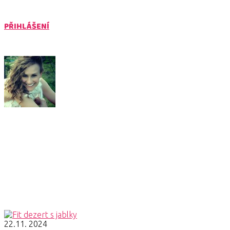
PŘIHLÁŠENÍ
Články autora
Ing. Pavla Tomášková
Jsem propagátorka a expertka UNIKÁTNÍ HUBNOUCÍ
METODY, díky které jsem sama zhubla 15kg za 5 měsíců.
Tuto metodu krok po kroku sdílím s ostatními ženami, které
chtějí být v hubnutí úspěšné. Pokud se chceš připojit do naší
motivační hubnoucí skupinky na FB, mít podporu a inspiraci
ostatních, přidej se do FIT JÍDELNÍČKY
22.11. 2024