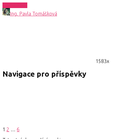
Celý článek
Ing. Pavla Tomášková
1583x
Navigace pro příspěvky
1
2
…
6