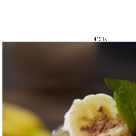
4191x