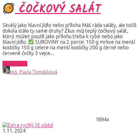
ČOČKOVÝ SALÁT
Skvělý jako hlavní jídlo nebo příloha Máš ráda saláty, ale točíš
dokola stále ty samé druhy? Zkus můj teplý čočkový salát,
který můžeš použít jako přílohu třeba k rybě nebo jako
hlavní jídlo.
SUROVINY na 2 porce: 150 g mrkve na menší
kostičky 150 g celere na menší kostičky 200 g černé nebo
červené čočky 3 vejce...
Celý článek
Ing. Pavla Tomášková
1894x
1.11. 2024