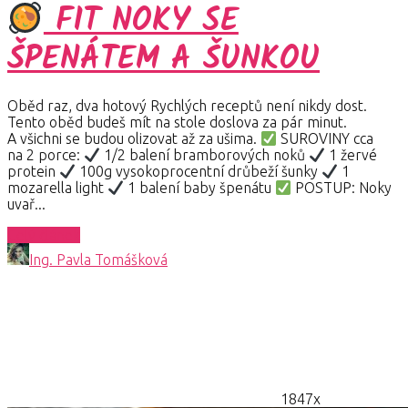
FIT NOKY SE
ŠPENÁTEM A ŠUNKOU
Oběd raz, dva hotový Rychlých receptů není nikdy dost.
Tento oběd budeš mít na stole doslova za pár minut.
A všichni se budou olizovat až za ušima.
SUROVINY cca
na 2 porce:
1/2 balení bramborových noků
1 žervé
protein
100g vysokoprocentní drůbeží šunky
1
mozarella light
1 balení baby špenátu
POSTUP: Noky
uvař...
Celý článek
Ing. Pavla Tomášková
1847x