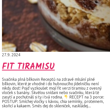
27.9. 2024
FIT TIRAMISU
Svačinka plná bílkovin Receptů na zdravé mlsání plné
bílkovin, které je vhodné i do hubnoucího jídelníčku není
nikdy dost! Pojď vyzkoušet mojí fit verzi tiramisu z ovesný
vloček s banány. Skvělou snídani nebo svačinku, která tě
zasytí a pochutnáš si ty i tvá rodina.
RECEPT na 3 porce:
POSTUP: Smíchej vločky s kávou, chia semínky, proteinem,
skořicí a kakaem. Směs dej do skleniček, naskládej...