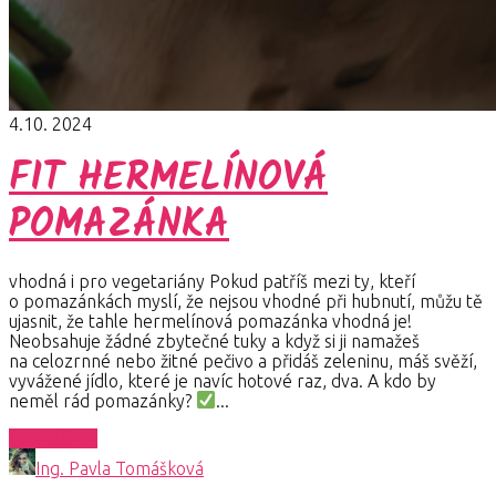
4.10. 2024
FIT HERMELÍNOVÁ
POMAZÁNKA
vhodná i pro vegetariány Pokud patříš mezi ty, kteří
o pomazánkách myslí, že nejsou vhodné při hubnutí, můžu tě
ujasnit, že tahle hermelínová pomazánka vhodná je!
Neobsahuje žádné zbytečné tuky a když si ji namažeš
na celozrnné nebo žitné pečivo a přidáš zeleninu, máš svěží,
vyvážené jídlo, které je navíc hotové raz, dva. A kdo by
neměl rád pomazánky?
...
Celý článek
Ing. Pavla Tomášková