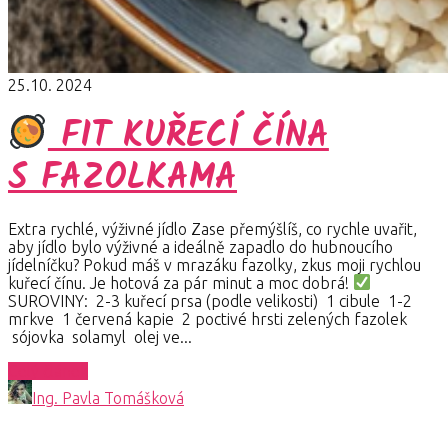
25.10. 2024
FIT KUŘECÍ ČÍNA
S FAZOLKAMA
Extra rychlé, výživné jídlo Zase přemýšlíš, co rychle uvařit,
aby jídlo bylo výživné a ideálně zapadlo do hubnoucího
jídelníčku? Pokud máš v mrazáku fazolky, zkus moji rychlou
kuřecí čínu. Je hotová za pár minut a moc dobrá!
SUROVINY: 2-3 kuřecí prsa (podle velikosti) 1 cibule 1-2
mrkve 1 červená kapie 2 poctivé hrsti zelených fazolek
sójovka solamyl olej ve...
Celý článek
Ing. Pavla Tomášková