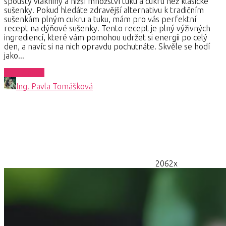
spousty vlákniny a nižší množství tuku a cukru než klasické
sušenky. Pokud hledáte zdravější alternativu k tradičním
sušenkám plným cukru a tuku, mám pro vás perfektní
recept na dýňové sušenky. Tento recept je plný výživných
ingrediencí, které vám pomohou udržet si energii po celý
den, a navíc si na nich opravdu pochutnáte. Skvěle se hodí
jako...
Celý článek
Ing. Pavla Tomášková
2062x