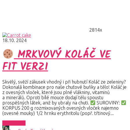
2814x
18.10. 2024
MRKVOVÝ KOLÁČ VE
FIT VERZI
Skvělý, svěží zákusek vhodný i při hubnutí Koláč ze zeleniny?
Dokonalá kombinace pro naše chuťové buňky a tělo! Koláč je
z ovesných vloček, které jsou plné vlákniny, vitaminů
a minerálů. Oproti bílé mouce dodají tělu spoustu
prospěšných látek, aniž by ubraly na chuti.
SUROVINY:
KORPUS 200 g rozmixovaných ovesných vloček najemno
(ovesné mouky) 1/2 hrnku erythritolu (popř. třtinový...
Celý článek