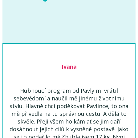
Ivana
Hubnoucí program od Pavly mi vrátil
sebevědomí a naučil mě jinému životnímu
stylu. Hlavně chci poděkovat Pavlince, to ona
mě přivedla na tu správnou cestu. A dělá to
skvěle. Přeji všem holkám ať se jim daří
dosáhnout jejich cílů k vysněné postavě. Jako
se to podařilo mě.Zhubla jsem 17 kg. Nyni