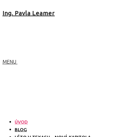
Ing. Pavla Leamer
MENU
ÚVOD
BLOG