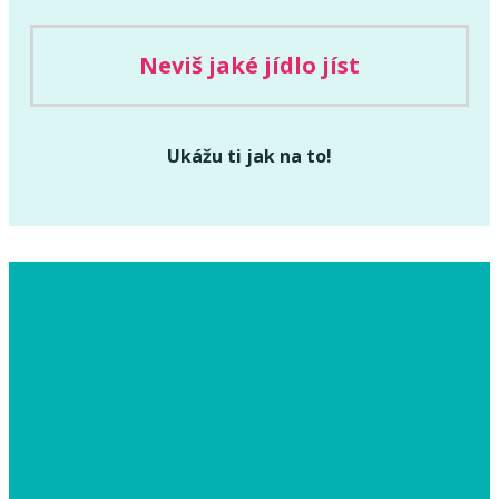
Neviš jaké jídlo jíst
Ukážu ti jak na to!
MOJE SLUŽBY