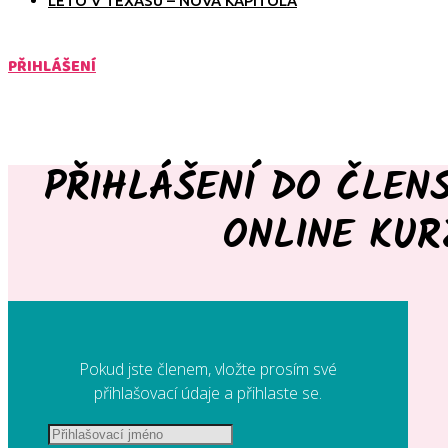
LÉTO V TEXASU – NOVÁ KAPITOLA
PŘIHLÁŠENÍ
PŘIHLÁŠENÍ DO ČLEN
ONLINE KUR
Pokud jste členem, vložte prosím své
přihlašovací údaje a přihlaste se.