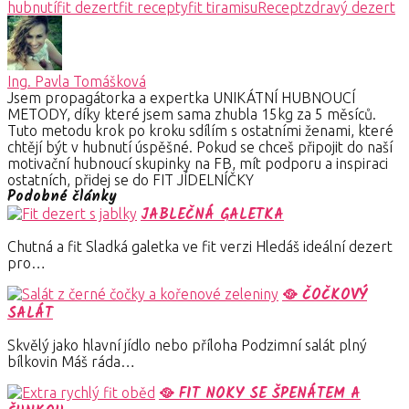
hubnutí
fit dezert
fit recepty
fit tiramisu
Recept
zdravý dezert
Ing. Pavla Tomášková
Jsem propagátorka a expertka UNIKÁTNÍ HUBNOUCÍ
METODY, díky které jsem sama zhubla 15kg za 5 měsíců.
Tuto metodu krok po kroku sdílím s ostatními ženami, které
chtějí být v hubnutí úspěšné. Pokud se chceš připojit do naší
motivační hubnoucí skupinky na FB, mít podporu a inspiraci
ostatních, přidej se do FIT JÍDELNÍČKY
Podobné články
JABLEČNÁ GALETKA
Chutná a fit Sladká galetka ve fit verzi Hledáš ideální dezert
pro…
🥘 ČOČKOVÝ
SALÁT
Skvělý jako hlavní jídlo nebo příloha Podzimní salát plný
bílkovin Máš ráda…
🥘 FIT NOKY SE ŠPENÁTEM A