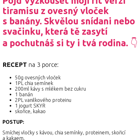
Pojď vyzkoušet mojí fit verzi
tiramisu z ovesný vloček
s banány. Skvělou snídani nebo
svačinku, která tě zasytí
a pochutnáš si ty i tvá rodina.
👇
RECEPT
na 3 porce:
50g ovesných vloček
1PL chia semínek
200ml kávy s mlékem bez cukru
1 banán
2PL vanilkového proteinu
1 jogurt SKYR
skořice, kakao
POSTUP:
Smíchej vločky s kávou, chia semínky, proteinem, skořicí
a kakaem.