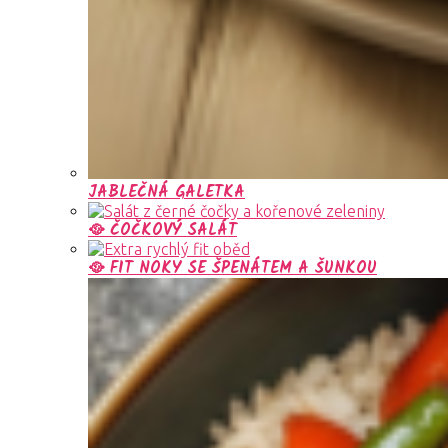
JABLEČNÁ GALETKA
🥘 ČOČKOVÝ SALÁT
🥘 FIT NOKY SE ŠPENÁTEM A ŠUNKOU