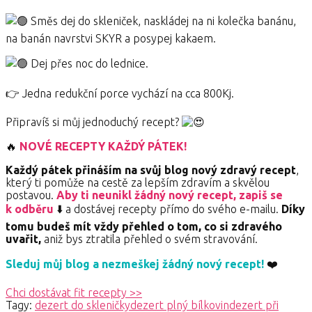
Směs dej do skleniček, naskládej na ni kolečka banánu,
na banán navrstvi SKYR a posypej kakaem.
Dej přes noc do lednice.
👉 Jedna redukční porce vychází na cca 800Kj.
Připravíš si můj jednoduchý recept?
🔥
NOVÉ RECEPTY KAŽDÝ PÁTEK!
Každý pátek přináším na svůj blog nový zdravý recept
,
který ti pomůže na cestě za lepším zdravím a skvělou
postavou.
Aby ti neunikl žádný nový recept, zapiš se
k odběru
⬇️ a dostávej recepty přímo do svého e-mailu.
Díky
tomu budeš mít vždy přehled o tom, co si zdravého
uvařit,
aniž bys ztratila přehled o svém stravování.
Sleduj můj blog a nezmeškej žádný nový recept!
❤️
Chci dostávat fit recepty >>
Tagy:
dezert do skleničky
dezert plný bílkovin
dezert při