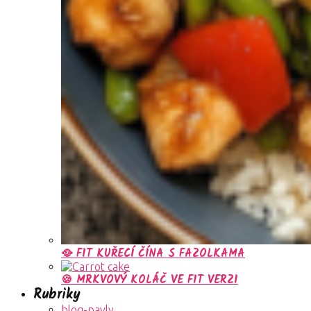
🥘 FIT KUŘECÍ ČÍNA S FAZOLKAMA
🍪 MRKVOVÝ KOLÁČ VE FIT VERZI
Rubriky
blog-pavly