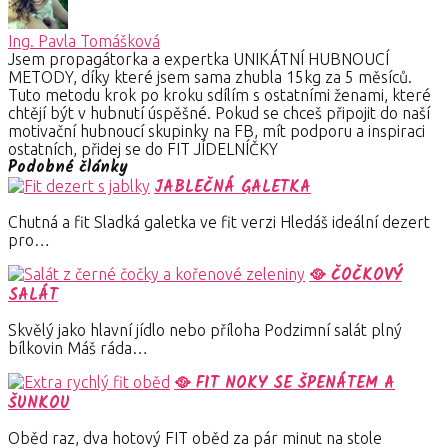
Ing. Pavla Tomášková
Jsem propagátorka a expertka UNIKÁTNÍ HUBNOUCÍ
METODY, díky které jsem sama zhubla 15kg za 5 měsíců.
Tuto metodu krok po kroku sdílím s ostatními ženami, které
chtějí být v hubnutí úspěšné. Pokud se chceš připojit do naší
motivační hubnoucí skupinky na FB, mít podporu a inspiraci
ostatních, přidej se do FIT JÍDELNÍČKY
Podobné články
JABLEČNÁ GALETKA
Chutná a fit Sladká galetka ve fit verzi Hledáš ideální dezert
pro…
🥘 ČOČKOVÝ
SALÁT
Skvělý jako hlavní jídlo nebo příloha Podzimní salát plný
bílkovin Máš ráda…
🥘 FIT NOKY SE ŠPENÁTEM A
ŠUNKOU
Oběd raz, dva hotový FIT oběd za pár minut na stole