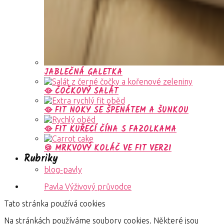
JABLEČNÁ GALETKA
🥘 ČOČKOVÝ SALÁT
🥘 FIT NOKY SE ŠPENÁTEM A ŠUNKOU
🥘 FIT KUŘECÍ ČÍNA S FAZOLKAMA
🍪 MRKVOVÝ KOLÁČ VE FIT VERZI
Rubriky
blog-pavly
Pavla Výživový průvodce
Tato stránka používá cookies
Na stránkách používáme soubory cookies. Některé jsou