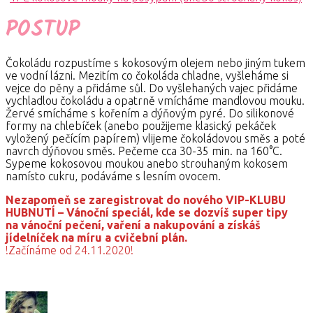
POSTUP
Čokoládu rozpustíme s kokosovým olejem nebo jiným tukem
ve vodní lázni. Mezitím co čokoláda chladne, vyšleháme si
vejce do pěny a přidáme sůl. Do vyšlehaných vajec přidáme
vychladlou čokoládu a opatrně vmícháme mandlovou mouku.
Žervé smícháme s kořením a dýňovým pyré. Do silikonové
formy na chlebíček (anebo použijeme klasický pekáček
vyložený pečícím papírem) vlijeme čokoládovou směs a poté
navrch dýňovou směs. Pečeme cca 30-35 min. na 160°C.
Sypeme kokosovou moukou anebo strouhaným kokosem
namísto cukru, podáváme s lesním ovocem.
Nezapomeň se zaregistrovat do nového VIP-KLUBU
HUBNUTÍ – Vánoční speciál, kde se dozvíš super tipy
na vánoční pečení, vaření a nakupování a získáš
jídelníček na míru a cvičební plán.
!Začínáme od 24.11.2020!