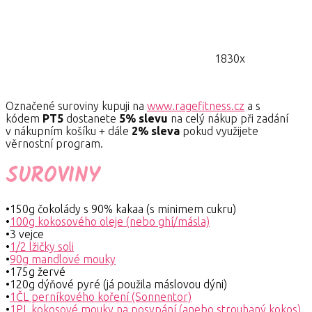
1830x
Označené suroviny kupuji na
www.ragefitness.cz
a s
kódem
PT5
dostanete
5% slevu
na celý nákup při zadání
v nákupním košíku + dále
2% sleva
pokud využijete
věrnostní program.
SUROVINY
•150g čokolády s 90% kakaa (s minimem cukru)
•
100g kokosového oleje (nebo ghí/másla)
•3 vejce
•
1/2 lžičky soli
•
90g mandlové mouky
•175g žervé
•120g dýňové pyré (já použila máslovou dýni)
•
1ČL perníkového koření (Sonnentor)
•
1PL kokosové mouky na posypání (anebo strouhaný kokos)