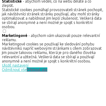
Statistické
- abychom věděli, co na webu děláte a co
zlepšit.
Statistické cookies pomáhají provozovateli stránek pochopit,
jak návštěvníci stránek stránku používají, aby mohl stránky
optimalizovat a nabídnout jim lepší zkušenost. Veškerá data
se sbírají anonymně a není možné je spojit s konkrétní
osobou.
Marketingové
- abychom vám ukazovali pouze relevantní
reklamu.
Marketingové cookies se používají ke sledování pohybu
návštěvníků napříč webovými stránkami s cílem zobrazovat
jim pouze takovou reklamu, která je pro daného člověka
relevantní a užitečná. Veškerá data se sbírají a používají
anonymně a není možné je spojit s konkrétní osobou.
Uložit nastavení
Odmítnout vše
Přijmout vše