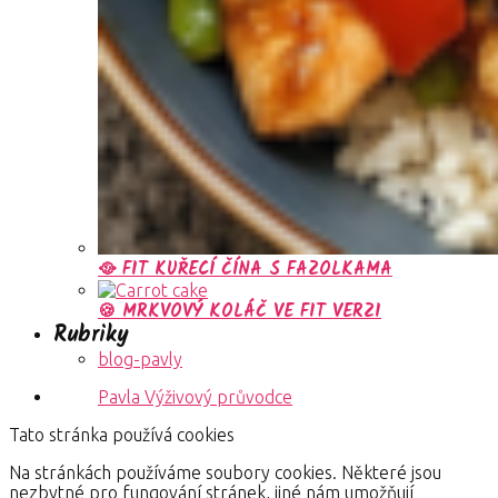
🥘 FIT KUŘECÍ ČÍNA S FAZOLKAMA
🍪 MRKVOVÝ KOLÁČ VE FIT VERZI
Rubriky
blog-pavly
Pavla Výživový průvodce
Tato stránka používá cookies
Na stránkách používáme soubory cookies. Některé jsou
nezbytné pro fungování stránek, jiné nám umožňují