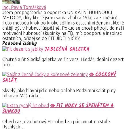
Ing. Pavla Tomášková
Jsem propagátorka a expertka UNIKÁTNÍ HUBNOUCÍ
METODY, díky které jsem sama zhubla 15kg za 5 měsíců.
Tuto metodu krok po kroku sdílím s ostatními ženami, které
chtějí být v hubnutí úspěšné. Pokud se chceš připojit do naší
motivační hubnoucí skupinky na FB, mít podporu a inspiraci
ostatních, přidej se do FIT JÍDELNÍČKY
Podobné články
JABLEČNÁ GALETKA
Chutná a fit Sladká galetka ve fit verzi Hledáš ideální dezert
pro…
🥘 ČOČKOVÝ
SALÁT
Skvělý jako hlavní jídlo nebo příloha Podzimní salát plný
bílkovin Máš ráda…
🥘 FIT NOKY SE ŠPENÁTEM A
ŠUNKOU
Oběd raz, dva hotový FIT oběd za pár minut na stole
Rychlých…