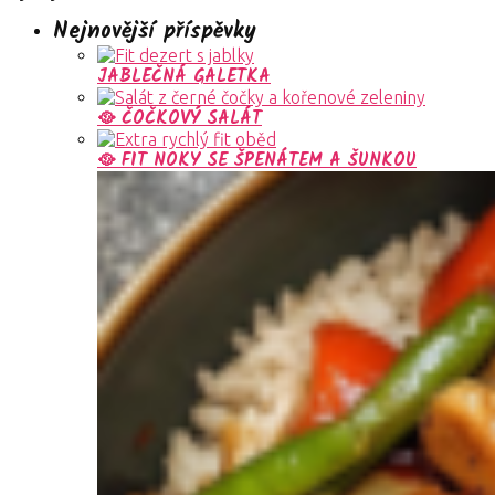
Nejnovější příspěvky
JABLEČNÁ GALETKA
🥘 ČOČKOVÝ SALÁT
🥘 FIT NOKY SE ŠPENÁTEM A ŠUNKOU