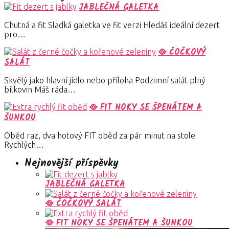
JABLEČNÁ GALETKA
Chutná a fit Sladká galetka ve fit verzi Hledáš ideální dezert
pro…
🥘 ČOČKOVÝ
SALÁT
Skvělý jako hlavní jídlo nebo příloha Podzimní salát plný
bílkovin Máš ráda…
🥘 FIT NOKY SE ŠPENÁTEM A
ŠUNKOU
Oběd raz, dva hotový FIT oběd za pár minut na stole
Rychlých…
Nejnovější příspěvky
JABLEČNÁ GALETKA
🥘 ČOČKOVÝ SALÁT
🥘 FIT NOKY SE ŠPENÁTEM A ŠUNKOU