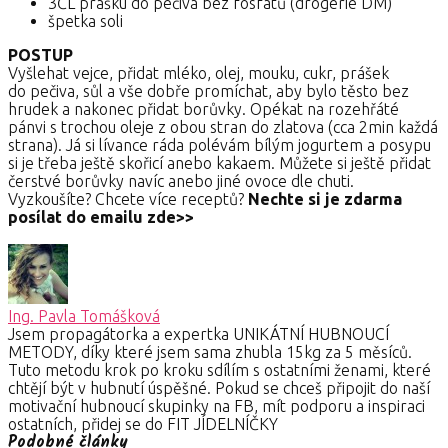
3ČL prášku do pečiva bez fosfátů (drogerie DM)
špetka soli
POSTUP
Vyšlehat vejce, přidat mléko, olej, mouku, cukr, prášek
do pečiva, sůl a vše dobře promíchat, aby bylo těsto bez
hrudek a nakonec přidat borůvky. Opékat na rozehřáté
pánvi s trochou oleje z obou stran do zlatova (cca 2min každá
strana). Já si lívance ráda polévám bílým jogurtem a posypu
si je třeba ještě skořicí anebo kakaem. Můžete si ještě přidat
čerstvé borůvky navíc anebo jiné ovoce dle chuti.
️Vyzkoušíte? Chcete více receptů?
Nechte si je zdarma
posílat do emailu zde>>
Ing. Pavla Tomášková
Jsem propagátorka a expertka UNIKÁTNÍ HUBNOUCÍ
METODY, díky které jsem sama zhubla 15kg za 5 měsíců.
Tuto metodu krok po kroku sdílím s ostatními ženami, které
chtějí být v hubnutí úspěšné. Pokud se chceš připojit do naší
motivační hubnoucí skupinky na FB, mít podporu a inspiraci
ostatních, přidej se do FIT JÍDELNÍČKY
Podobné články