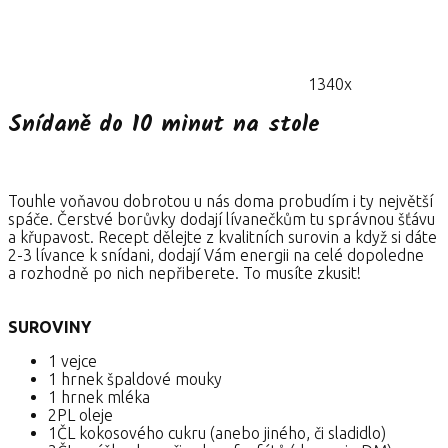
1340x
Snídaně do 10 minut na stole
Touhle voňavou dobrotou u nás doma probudím i ty největší
spáče. Čerstvé borůvky dodají lívanečkům tu správnou šťávu
a křupavost. Recept dělejte z kvalitních surovin a když si dáte
2-3 lívance k snídani, dodají Vám energii na celé dopoledne
a rozhodně po nich nepřiberete. To musíte zkusit!
SUROVINY
1 vejce
1 hrnek špaldové mouky
1 hrnek mléka
2PL oleje
1ČL kokosového cukru (anebo jiného, či sladidlo)