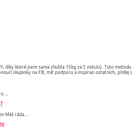
y které jsem sama zhubla 15kg za 5 měsíců. Tuto metodu krok
noucí skupinky na FB, mít podporu a inspiraci ostatních, přidej
 pro…
ÁT
ovin Máš ráda…
OU