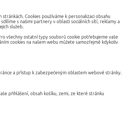
ch stránkách. Cookies používáme k personalizaci obsahu
dílíme s našimi partnery v oblasti sociálních sítí, reklamy a
jich služeb.
Pro všechny ostatní typy souborů cookie potřebujeme vaše
žíváním cookies na našem webu můžete samozřejmě kdykoliv
a stránce a přístup k zabezpečeným oblastem webové stránky.
aše přihlášení, obsah košíku, zemi, ze které stránku
alizovat a nabídnout jim lepší zkušenost. Veškerá data se