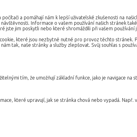
 počítači a pomáhají nám k lepší uživatelské zkušenosti na naši
e návštěvnosti. Informace o vašem používání našich stránek také s
é jste jim poskytli nebo které shromáždili při vašem používání je
ookie, které jsou nezbytně nutné pro provoz těchto stránek. 
nám tak, naše stránky a služby zlepšovat. Svůj souhlas s pou
itelnými tím, že umožňují základní funkce, jako je navigace n
mace, které upravují, jak se stránka chová nebo vypadá. Např. v
ak návštěvníci stránek stránku používají, aby mohl stránky optim