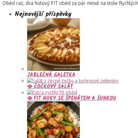
Oběd raz, dva hotový FIT oběd za pár minut na stole Rychlý
Nejnovější příspěvky
JABLEČNÁ GALETKA
🥘 ČOČKOVÝ SALÁT
🥘 FIT NOKY SE ŠPENÁTEM A ŠUNKOU