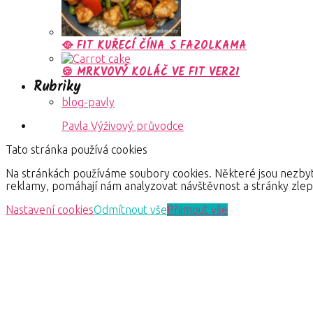
🥘 FIT KUŘECÍ ČÍNA S FAZOLKAMA
🍪 MRKVOVÝ KOLÁČ VE FIT VERZI
Rubriky
blog-pavly
Pavla Výživový průvodce
Tato stránka používá cookies
Na stránkách používáme soubory cookies. Některé jsou nezbyt
reklamy, pomáhají nám analyzovat návštěvnost a stránky zle
Nastavení cookies
Odmítnout vše
Přijmout vše