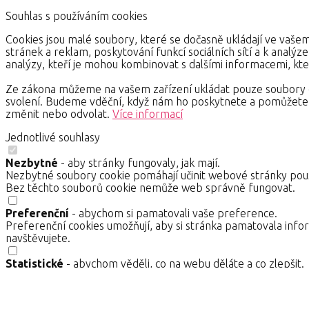
Souhlas s používáním cookies
Cookies jsou malé soubory, které se dočasně ukládají ve vašem
stránek a reklam, poskytování funkcí sociálních sítí a k analýz
analýzy, kteří je mohou kombinovat s dalšími informacemi, kter
Ze zákona můžeme na vašem zařízení ukládat pouze soubory c
svolení. Budeme vděční, když nám ho poskytnete a pomůžete 
změnit nebo odvolat.
Více informací
Jednotlivé souhlasy
Nezbytné
- aby stránky fungovaly, jak mají.
Nezbytné soubory cookie pomáhají učinit webové stránky použ
Bez těchto souborů cookie nemůže web správně fungovat.
Preferenční
- abychom si pamatovali vaše preference.
Preferenční cookies umožňují, aby si stránka pamatovala infor
navštěvujete.
Statistické
- abychom věděli, co na webu děláte a co zlepšit.
Statistické cookies pomáhají provozovateli stránek pochopit, j
sbírají anonymně a není možné je spojit s konkrétní osobou.