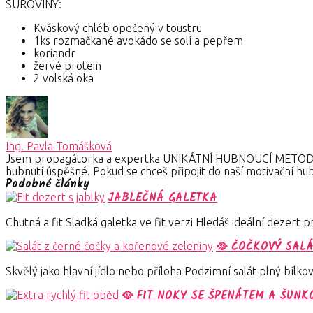
SUROVINY:
Kváskový chléb opečený v toustru
1ks rozmačkané avokádo se solí a pepřem
koriandr
žervé protein
2 volská oka
Ing. Pavla Tomášková
Jsem propagátorka a expertka UNIKÁTNÍ HUBNOUCÍ METODY, dík
hubnutí úspěšné. Pokud se chceš připojit do naší motivační hub
Podobné články
JABLEČNÁ GALETKA
Chutná a fit Sladká galetka ve fit verzi Hledáš ideální dezert
🥘 ČOČKOVÝ SAL
Skvělý jako hlavní jídlo nebo příloha Podzimní salát plný bílk
🥘 FIT NOKY SE ŠPENÁTEM A ŠUNK