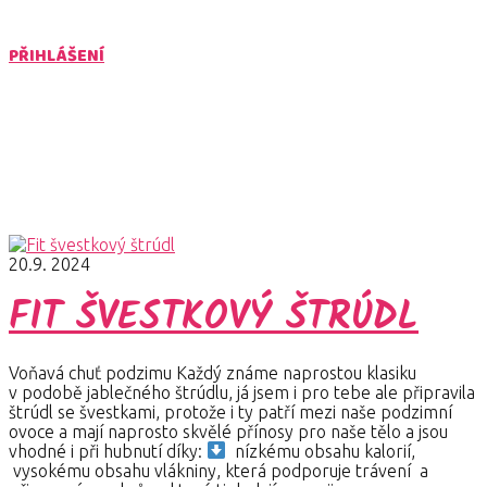
PŘIHLÁŠENÍ
švestkový štrúdl
Články pro štítek švestkový štrúdl
20.9. 2024
FIT ŠVESTKOVÝ ŠTRÚDL
Voňavá chuť podzimu Každý známe naprostou klasiku
v podobě jablečného štrúdlu, já jsem i pro tebe ale připravila
štrúdl se švestkami, protože i ty patří mezi naše podzimní
ovoce a mají naprosto skvělé přínosy pro naše tělo a jsou
vhodné i při hubnutí díky:
nízkému obsahu kalorií,
vysokému obsahu vlákniny, která podporuje trávení a