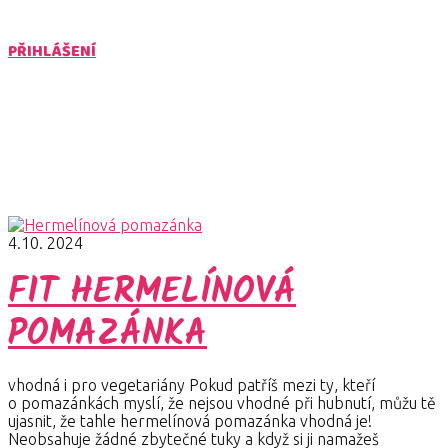
PŘIHLÁŠENÍ
fit hermelínová pomazánka
Články pro štítek fit hermelínová pomazánka
4.10. 2024
FIT HERMELÍNOVÁ
POMAZÁNKA
vhodná i pro vegetariány Pokud patříš mezi ty, kteří
o pomazánkách myslí, že nejsou vhodné při hubnutí, můžu tě
ujasnit, že tahle hermelínová pomazánka vhodná je!
Neobsahuje žádné zbytečné tuky a když si ji namažeš