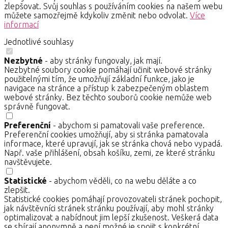
zlepšovat. Svůj souhlas s používáním cookies na našem webu
můžete samozřejmě kdykoliv změnit nebo odvolat.
Více
informací
Jednotlivé souhlasy
Nezbytné
- aby stránky fungovaly, jak mají.
Nezbytné soubory cookie pomáhají učinit webové stránky
použitelnými tím, že umožňují základní funkce, jako je
navigace na stránce a přístup k zabezpečeným oblastem
webové stránky. Bez těchto souborů cookie nemůže web
správně fungovat.
Preferenční
- abychom si pamatovali vaše preference.
Preferenční cookies umožňují, aby si stránka pamatovala
informace, které upravují, jak se stránka chová nebo vypadá.
Např. vaše přihlášení, obsah košíku, zemi, ze které stránku
navštěvujete.
Statistické
- abychom věděli, co na webu děláte a co
zlepšit.
Statistické cookies pomáhají provozovateli stránek pochopit,
jak návštěvníci stránek stránku používají, aby mohl stránky
optimalizovat a nabídnout jim lepší zkušenost. Veškerá data
se sbírají anonymně a není možné je spojit s konkrétní