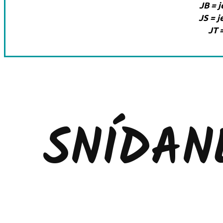
JB = 
JS = 
JT 
SNÍDANĚ