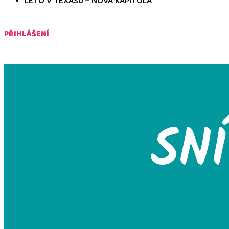
LÉTO V TEXASU – NOVÁ KAPITOLA
PŘIHLÁŠENÍ
SN