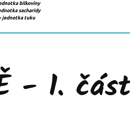
jednotka bílkoviny
jednotka sacharidy
= jednotka tuku
 - 1. čás