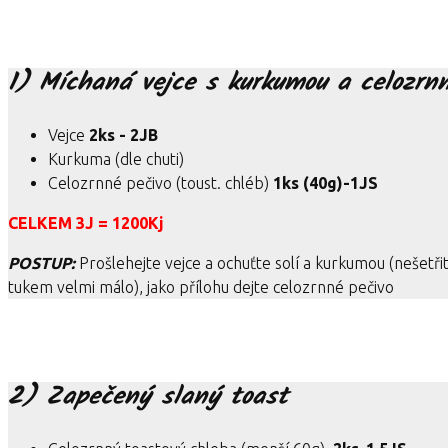
1) Míchaná vejce s kurkumou a celozrnn
Vejce
2ks - 2JB
Kurkuma (dle chuti)
Celozrnné pečivo (toust. chléb)
1ks (40g)-1JS
CELKEM 3J = 1200Kj
POSTUP:
Prošlehejte vejce a ochuťte solí a kurkumou (nešetři
tukem velmi málo), jako přílohu dejte celozrnné pečivo
2) Zapečený slaný toast