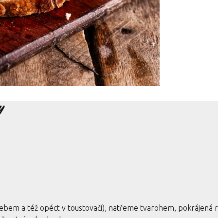
y
ebem a též opéct v toustovači), natřeme tvarohem, pokrájená r