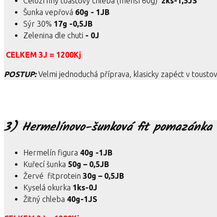
Celozrnný toastový chleba (menší 60g)
2ks-1,5JS
Šunka vepřová
60g - 1JB
Sýr 30%
17g -0,5JB
Zelenina dle chuti
- 0J
CELKEM 3J = 1200Kj
POSTUP:
Velmi jednoduchá příprava, klasicky zapéct v toustova
3) Hermelínovo-šunková fit pomazánka
Hermelín figura
40g -1JB
Kuřecí šunka
50g – 0,5JB
Žervé fitprotein
30g – 0,5JB
Kyselá okurka
1ks-0J
Žitný chleba
40g-1JS