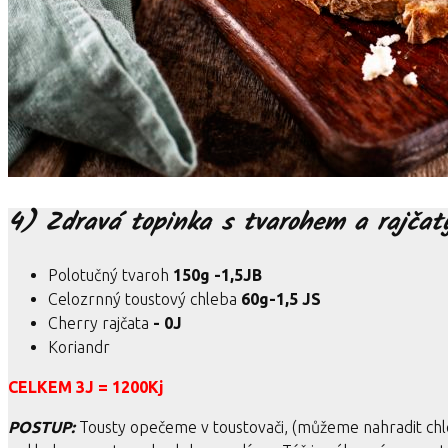
4) Zdravá topinka s tvarohem a rajčat
Polotučný tvaroh
150g -1,5JB
Celozrnný toustový chleba
60g-1,5 JS
Cherry rajčata
- 0J
Koriandr
CELKEM 3J = 1200Kj
POSTUP:
Tousty opečeme v toustovači, (můžeme nahradit chl