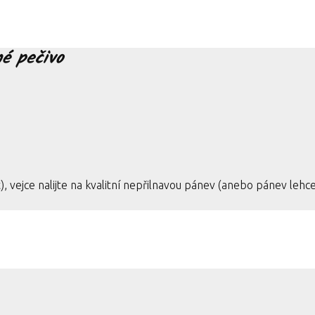
é pečivo
t), vejce nalijte na kvalitní nepřilnavou pánev (anebo pánev leh