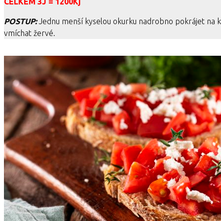
CELKEM 3J = 1200Kj
POSTUP:
Jednu menší kyselou okurku nadrobno pokrájet na ko
vmíchat žervé.