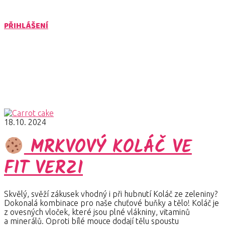
PŘIHLÁŠENÍ
koláč při hubnutí
Články pro štítek koláč při hubnutí
18.10. 2024
MRKVOVÝ KOLÁČ VE
FIT VERZI
Skvělý, svěží zákusek vhodný i při hubnutí Koláč ze zeleniny?
Dokonalá kombinace pro naše chuťové buňky a tělo! Koláč je
z ovesných vloček, které jsou plné vlákniny, vitaminů
a minerálů. Oproti bílé mouce dodají tělu spoustu