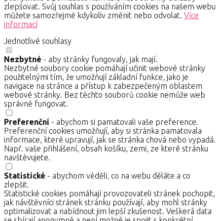
zlepšovat. Svůj souhlas s používáním cookies na našem webu
můžete samozřejmě kdykoliv změnit nebo odvolat.
Více
informací
Jednotlivé souhlasy
Nezbytné
- aby stránky fungovaly, jak mají.
Nezbytné soubory cookie pomáhají učinit webové stránky
použitelnými tím, že umožňují základní funkce, jako je
navigace na stránce a přístup k zabezpečeným oblastem
webové stránky. Bez těchto souborů cookie nemůže web
správně fungovat.
Preferenční
- abychom si pamatovali vaše preference.
Preferenční cookies umožňují, aby si stránka pamatovala
informace, které upravují, jak se stránka chová nebo vypadá.
Např. vaše přihlášení, obsah košíku, zemi, ze které stránku
navštěvujete.
Statistické
- abychom věděli, co na webu děláte a co
zlepšit.
Statistické cookies pomáhají provozovateli stránek pochopit,
jak návštěvníci stránek stránku používají, aby mohl stránky
optimalizovat a nabídnout jim lepší zkušenost. Veškerá data
se sbírají anonymně a není možné je spojit s konkrétní