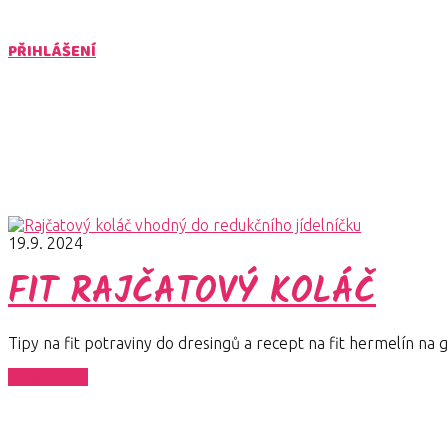
PŘIHLÁŠENÍ
fit slaný koláč
Články pro štítek fit slaný koláč
19.9. 2024
FIT RAJČATOVÝ KOLÁČ
Tipy na fit potraviny do dresingů a recept na fit hermelín na gr
Celý článek