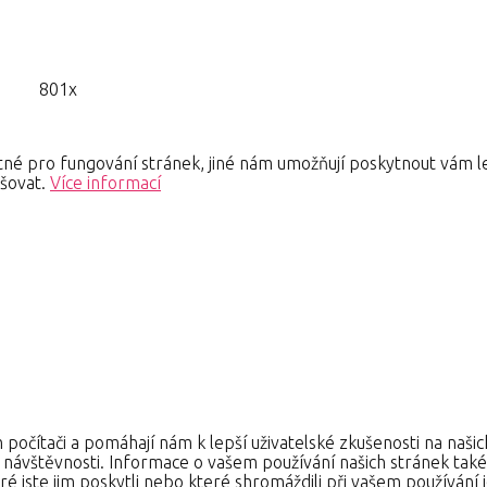
801x
né pro fungování stránek, jiné nám umožňují poskytnout vám le
pšovat.
Více informací
 počítači a pomáhají nám k lepší uživatelské zkušenosti na naši
e návštěvnosti. Informace o vašem používání našich stránek také s
é jste jim poskytli nebo které shromáždili při vašem používání je