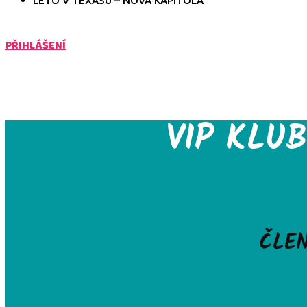
LÉTO V TEXASU – NOVÁ KAPITOLA
PŘIHLÁŠENÍ
VIP KLU
ČLE