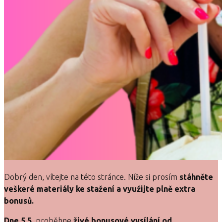
Dobrý den, vítejte na této stránce. Níže si prosím
stáhněte
veškeré materiály ke stažení a využijte plně extra
bonusů.
Dne 5.5.
proběhne
živé bonusové vysílání od