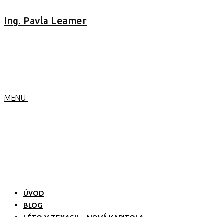
Ing. Pavla Leamer
MENU
ÚVOD
BLOG