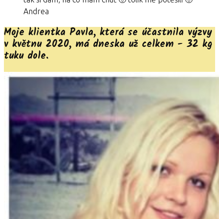
Andrea
Moje klientka Pavla, která se účastnila výzvy
v květnu 2020, má dneska už celkem - 32 kg
tuku dole.