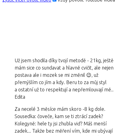
Už jsem shodila díky tvojí metodě - 21kg, ještě
mám sice co sundavat a hlavně cvičit, ale nejen
postava ale i mozek se mi změnil 😉, už
přemýšlím co jím a kdy. Beru to za můj styl
a ostatní už to respektují a nepřemlouvají mě..
Edita
Za necelé 3 měsíce mám skoro -8 kg dole.
Sousedka: čoveče, kam se ti ztrácí zadek?
Kolegyně: hele ty jsi zhubla viď? Máš menší
zadek... Takže bez měření vím, kde mi ubývají