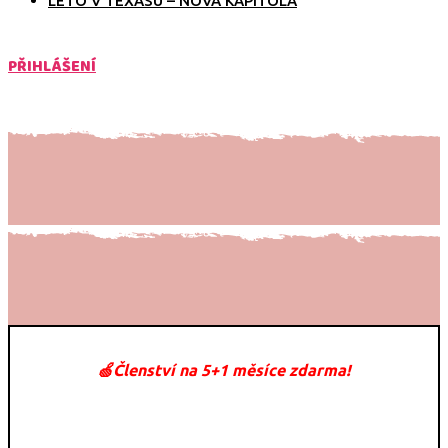
LÉTO V TEXASU – NOVÁ KAPITOLA
PŘIHLÁŠENÍ
🍏Členství na 5+1 měsíce zdarma!