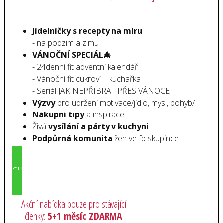
Jídelníčky s recepty na míru
- na podzim a zimu
VÁNOČNÍ SPECIÁL🎄
- 24denní fit adventní kalendář
- Vánoční fit cukroví + kuchařka
- Seriál JAK NEPŘIBRAT PŘES VÁNOCE
Výzvy
pro udržení motivace/jídlo, mysl, pohyb/
Nákupní tipy
a inspirace
Živá
vysílání a párty v kuchyni
Podpůrná komunita
žen ve fb skupince
CHCI BÝT V KLUBU
Akční nabídka pouze pro stávající
členky:
5+1 měsíc ZDARMA