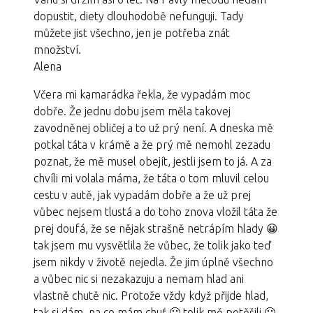
dopustit, diety dlouhodobě nefunguji. Tady
můžete jist všechno, jen je potřeba znát
množství.
Alena
Včera mi kamarádka řekla, že vypadám moc
dobře. Že jednu dobu jsem měla takovej
zavodněnej obličej a to už prý není. A dneska mě
potkal táta v krámě a že prý mě nemohl zezadu
poznat, že mě musel obejít, jestli jsem to já. A za
chvíli mi volala máma, že táta o tom mluvil celou
cestu v autě, jak vypadám dobře a že už prej
vůbec nejsem tlustá a do toho znova vložil táta že
prej doufá, že se nějak strašně netrápím hlady 😀
tak jsem mu vysvětlila že vůbec, že tolik jako teď
jsem nikdy v životě nejedla. Že jim úplně všechno
a vůbec nic si nezakazuju a nemam hlad ani
vlastně chutě nic. Protože vždy když přijde hlad,
tak si dám, na co mám chuť 🙂 tolik mě potěšili 🙂