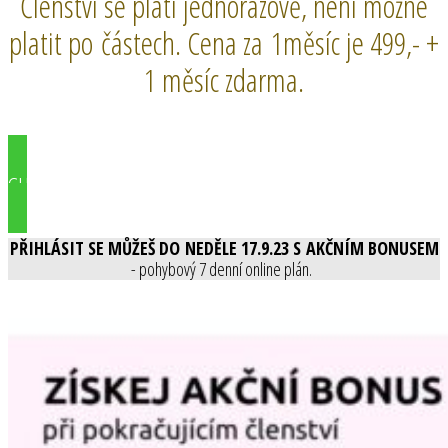
Členství se platí jednorázově, není možné
platit po částech. Cena za 1měsíc je 499,- +
1 měsíc zdarma.
CHCI BÝT V KLUBU
PŘIHLÁSIT SE MŮŽEŠ DO NEDĚLE 17.9.23 S AKČNÍM BONUSEM
- pohybový 7 denní online plán.