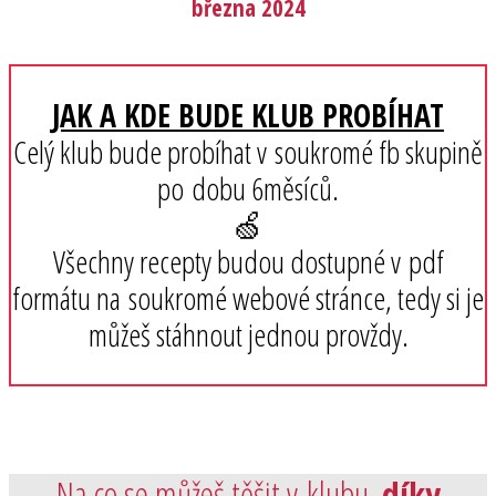
března 2024
JAK A KDE BUDE KLUB PROBÍHAT
Celý klub bude probíhat v soukromé fb skupině
po dobu 6měsíců.
🍏
Všechny recepty budou dostupné v pdf
formátu na soukromé webové stránce, tedy si je
můžeš stáhnout jednou provždy.
Na co se můžeš těšit v klubu,
díky