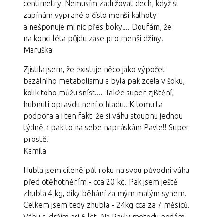
centimetry. Nemusím zadržovat dech, když si
zapínám vyprané o číslo menší kalhoty
a nešponuje mi nic přes boky.... Doufám, že
na konci léta půjdu zase pro menší džíny.
Maruška
Zjistila jsem, že existuje něco jako výpočet
bazálního metabolismu a byla pak zcela v šoku,
kolik toho můžu sníst.... Takže super zjištění,
hubnutí opravdu není o hladu!! K tomu ta
podpora a i ten fakt, že si váhu stoupnu jednou
týdně a pak to na sebe napráskám Pavle!! Super
prostě!
Kamila
Hubla jsem cíleně půl roku na svou původní váhu
před otěhotněním - cca 20 kg. Pak jsem ještě
zhubla 4 kg, diky běhání za mým malým synem.
Celkem jsem tedy zhubla - 24kg cca za 7 měsíců.
Váhu si držím asi 6 let. Na Pavly metodu nedám