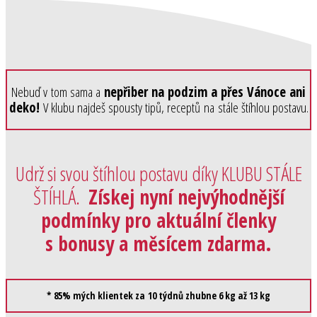
Nebuď v tom sama a
nepřiber na podzim a přes Vánoce ani
deko!
V klubu najdeš spousty tipů, receptů
na stále štíhlou postavu.
Udrž si svou štíhlou postavu díky KLUBU STÁLE
ŠTÍHLÁ.
Získej nyní nejvýhodnější
podmínky pro aktuální členky
s bonusy a měsícem zdarma.
* 85% mých klientek za 10 týdnů zhubne 6 kg až 13 kg