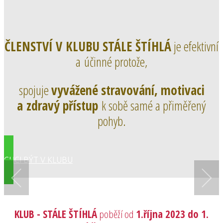
ČLENSTVÍ V KLUBU STÁLE ŠTÍHLÁ
je efektivní
a účinné protože
,
spojuje
vyvážené stravování, motivaci
a zdravý přístup
k sobě samé a
přiměřený
pohyb.
CHCI BÝT V KLUBU
KLUB - STÁLE ŠTÍHLÁ
poběží od
1.října 2023 do 1.