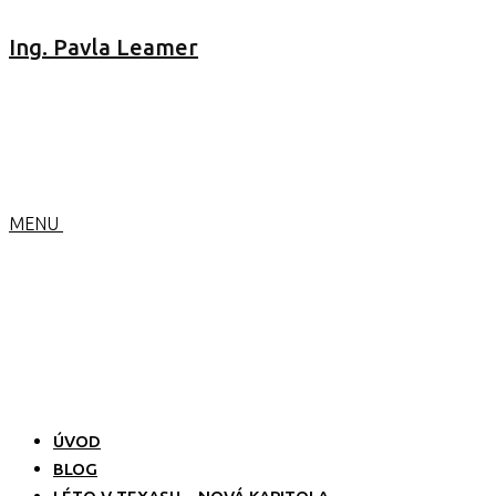
Ing. Pavla Leamer
MENU
ÚVOD
BLOG