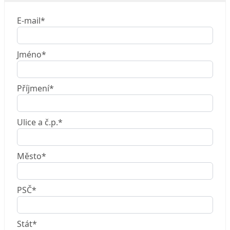
E-mail*
Jméno*
Příjmení*
Ulice a č.p.*
Město*
PSČ*
Stát*