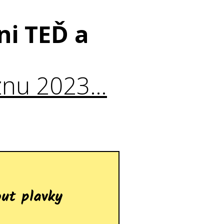
ni TEĎ a
znu 2023…
ut plavky