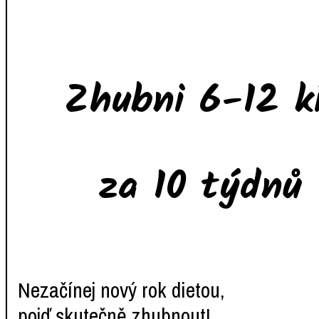
Zhubni 6-12 ki
za 10 týdnů
Nezačínej nový rok dietou,
pojď skutečně zhubnout!