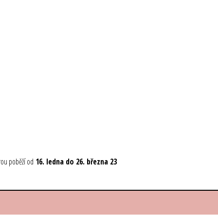
rou poběží
od
16. ledna do 26. března 23