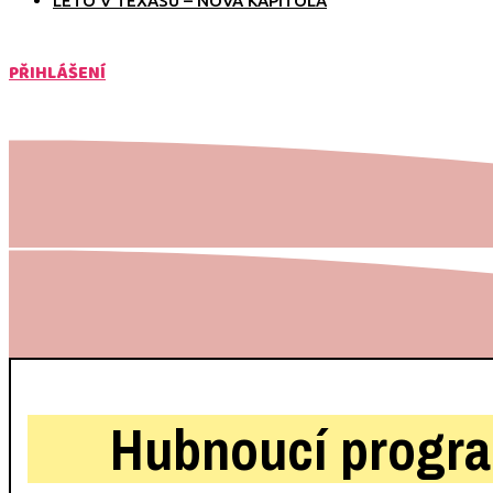
LÉTO V TEXASU – NOVÁ KAPITOLA
PŘIHLÁŠENÍ
Hubnoucí progr