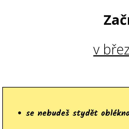
Zač
v bře
se nebudeš stydět oblékno