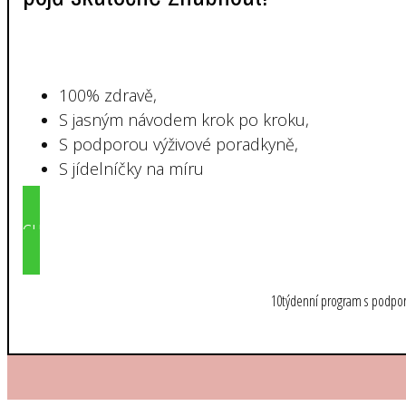
100% zdravě,
S jasným návodem krok po kroku,
S podporou výživové poradkyně,
S jídelníčky na míru
CHCI SE PŘIDAT A ZDRAVĚ ZHUBNOUT
10týdenní program s podpo