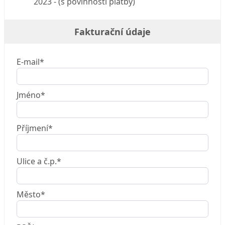
2023 - (s povinností platby)
Fakturační údaje
E-mail*
Jméno*
Příjmení*
Ulice a č.p.*
Město*