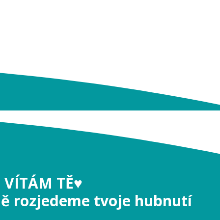
 VÍTÁM TĚ♥️
ně rozjedeme tvoje hubnutí