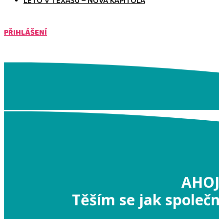
LÉTO V TEXASU – NOVÁ KAPITOLA
PŘIHLÁŠENÍ
AHOJ
Těším se jak společ