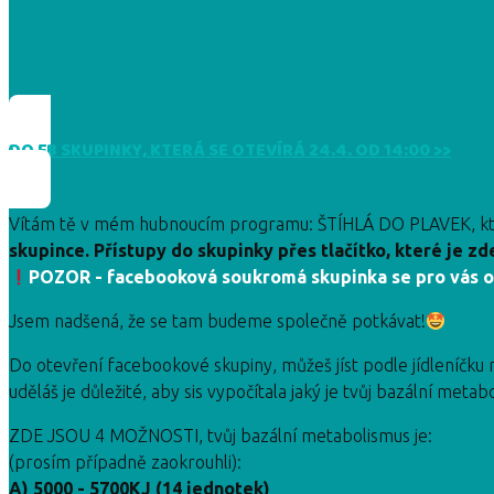
DO FB SKUPINKY, KTERÁ SE OTEVÍRÁ 24.4. OD 14:00 >>
Vítám tě v mém hubnoucím programu: ŠTÍHLÁ DO PLAVEK, kter
skupince. Přístupy do skupinky přes tlačítko, které je zd
POZOR - facebooková soukromá skupinka se pro vás o
Jsem nadšená, že se tam budeme společně potkávat!
Do otevření facebookové skupiny, můžeš jíst podle jídleníčku n
uděláš je důležité, aby sis vypočítala jaký je tvůj bazální metab
ZDE JSOU 4 MOŽNOSTI, tvůj bazální metabolismus je:
(prosím případně zaokrouhli):
A) 5000 - 5700KJ (14 jednotek)