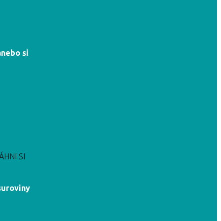
anebo si
ÁHNI SI
suroviny