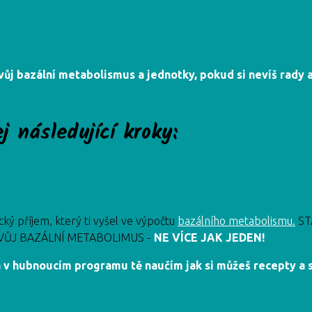
vůj bazální metabolismus a jednotky, pokud si nevíš rady 
j následující kroky:
cký příjem, který ti vyšel ve výpočtu
bazálního metabolismu.
ST
TVŮJ BAZÁLNÍ METABOLIMUS -
NE VÍCE JAK JEDEN!
i a v hubnoucím programu tě naučím jak si můžeš recepty a 