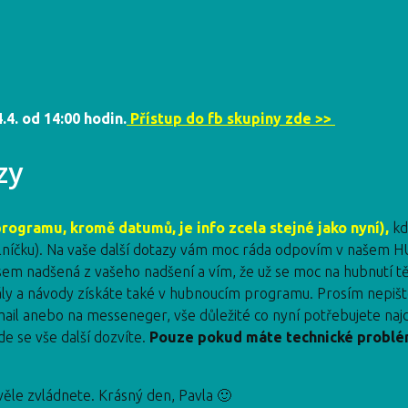
.4. od 14:00 hodin.
Přístup do fb skupiny zde >>
zy
ogramu, kromě datumů, je info zcela stejné jako nyní),
kd
delníčku). Na vaše další dotazy vám moc ráda odpovím v naše
em nadšená z vašeho nadšení a vím, že už se moc na hubnutí těš
iály a návody získáte také v hubnoucím programu. Prosím nepišt
ail anebo na messeneger, vše důležité co nyní potřebujete naj
 se vše další dozvíte.
Pouze pokud máte technické problé
věle zvládnete. Krásný den, Pavla 🙂