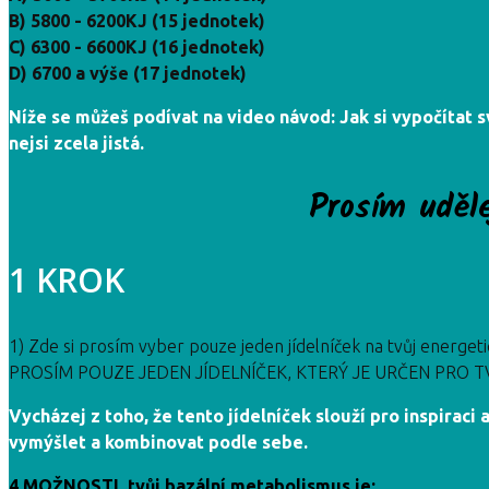
B) 5800 - 6200KJ (15 jednotek)
C) 6300 - 6600KJ (16 jednotek)
D) 6700 a výše (17 jednotek)
Níže se můžeš podívat na video návod: Jak si vypočítat s
nejsi zcela jistá.
Prosím uděle
1 KROK
1) Zde si prosím vyber pouze jeden jídelníček na tvůj energeti
PROSÍM POUZE JEDEN JÍDELNÍČEK, KTERÝ JE URČEN PRO 
Vycházej z toho, že tento jídelníček slouží pro inspirac
vymýšlet a kombinovat podle sebe.
4 MOŽNOSTI, tvůj bazální metabolismus je: