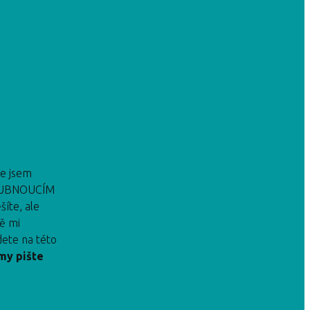
e jsem
m HUBNOUCÍM
íte, ale
ě mi
dete na této
my pište