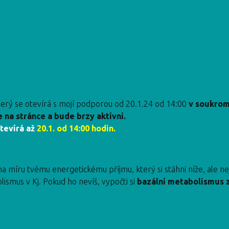
ý se otevírá s mojí podporou od 20.1.24 od 14:00
v soukrom
e na stránce a bude brzy aktívní.
tevírá až
20.1. od 14:00 hodin.
a míru tvému energetickému příjmu, který si stáhni níže, ale ne
olismus v Kj. Pokud ho nevíš, vypočti si
bazální metabolismus 