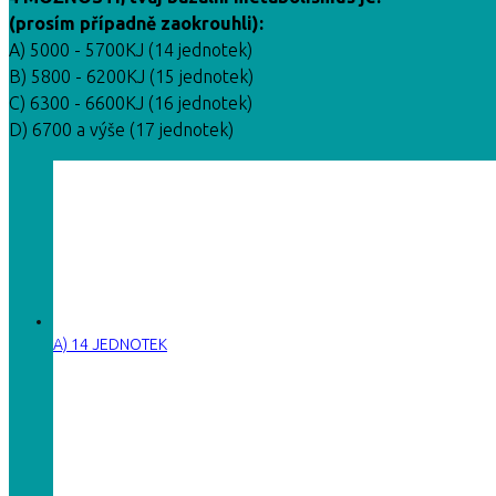
(prosím případně zaokrouhli):
A) 5000 - 5700KJ (14 jednotek)
B) 5800 - 6200KJ (15 jednotek)
C) 6300 - 6600KJ (16 jednotek)
D) 6700 a výše (17 jednotek)
A) 14 JEDNOTEK