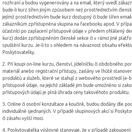
rozhraní a budou vygenerovány a na email, který uvedl zákazní
bude-li kurz šířen jiným způsobem než prostřednictvím členské
jejímž prostřednictvím bude kurz dostupný či bude šířen emai
zákazníkům zpřístupněna skupina na facebooku apod. V případě
účastníci po zaplacení přístupové údaje v předem ohlášený den.
kurz) dodán zpřístupněním členské sekce či v rámci jiné platfo
spuštění kurzu. Je-li to s ohledem na návaznost obsahu efekt
Poskytovatelky.
2. Při koupi on-line kurzu, členství, jídelníčku či obdobnéh
materiál anebo registrační přístupy, zaslány ve lhůtě stanove
produktů a služeb, které se stahují z webového prostředí (e-
přístupové údaje, na jejichž základě jim bude umožněno si za
přístupových údajů je plná úhrada ceny takovéhoto produktu.
3. Online či osobní konzultace a koučink, budou dodány dle 
individuálně sjednaných. V případě skupinových akcí si Poskyto
či zásahu vyšší moci.
4. Poskytovatelka výslovně stanovuje, že v případě zakoupení 