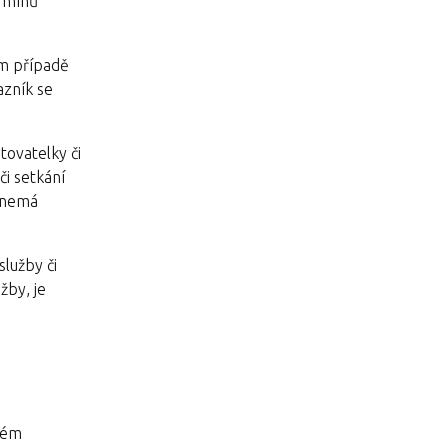
ermínů
ém případě
azník se
tovatelky či
či setkání
i nemá
lužby či
žby, je
ovém