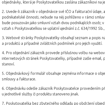
objednávky, která je Poskytovatelkou zaslána zákazníkovi na je
2. Uvede-li zákazník v objednávce své IČO a fakturační údaje, 
podnikatelské činnosti, nebude na něj pohlíženo v rámci smluv
bude posuzován jako smluvní vztah dvou podnikajících osob; v
vztah s Poskytovatelkou se uplatní ujednání z.č. 634/1992 Sb.,
3. Webové stránky Poskytovatelky obsahují seznam a popis na
a produktů a případně zvláštních podmínek pro jejich využití.
4. Pro objednání zákazník provede příslušnou volbu na webo
internetových stránek Poskytovatelky, případně zašle email, 
stanoví.
5. Objednávkový formulář obsahuje zejména informace o objed
smlouvy a fakturace.
6. Objednávku odešle zákazník Poskytovatelce provedením příslu
u jednotlivé služby či produktu stanoveno jinak.
7. Poskytovatelka bez zbytečného odkladu po obdržení objedná