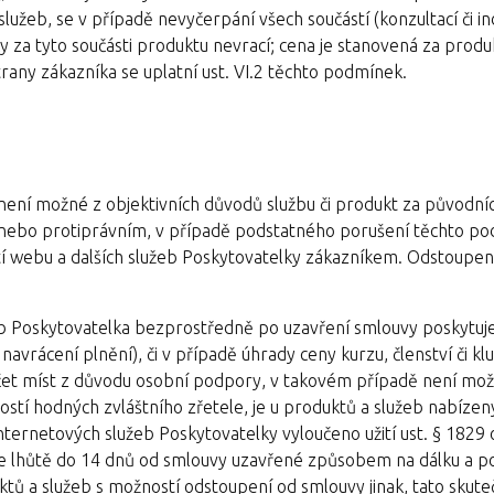
služeb, se v případě nevyčerpání všech součástí (konzultací či in
 za tyto součásti produktu nevrací; cena je stanovená za produk
rany zákazníka se uplatní ust. VI.2 těchto podmínek.
 není možné z objektivních důvodů službu či produkt za původní
nebo protiprávním, v případě podstatného porušení těchto po
í webu a dalších služeb Poskytovatelky zákazníkem. Odstoupení
eb Poskytovatelka bezprostředně po uzavření smlouvy poskytuj
avrácení plnění), či v případě úhrady ceny kurzu, členství či kl
očet míst z důvodu osobní podpory, v takovém případě není mo
ostí hodných zvláštního zřetele, je u produktů a služeb nabízen
ternetových služeb Poskytovatelky vyloučeno užití ust. § 1829 
ve lhůtě do 14 dnů od smlouvy uzavřené způsobem na dálku a p
tů a služeb s možností odstoupení od smlouvy jinak, tato skut