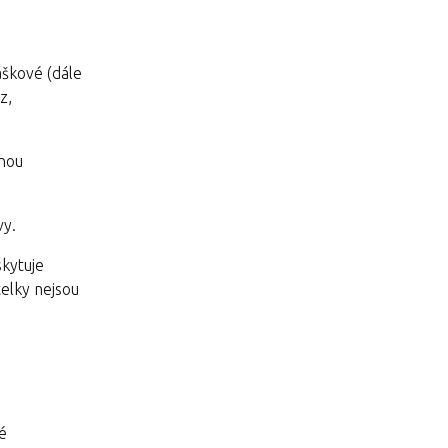
áškové (dále
z,
anou
vy.
skytuje
elky nejsou
é