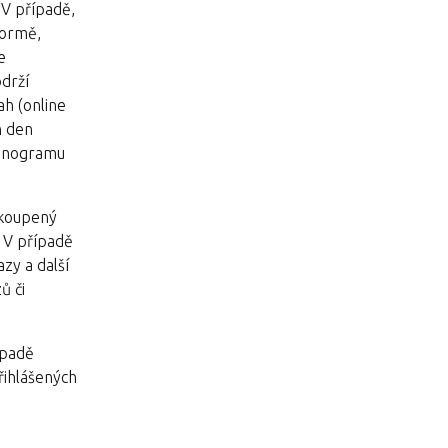
 V případě,
formě,
e
drží
ah (online
n den
monogramu
akoupený
. V případě
zy a další
ů či
ípadě
přihlášených