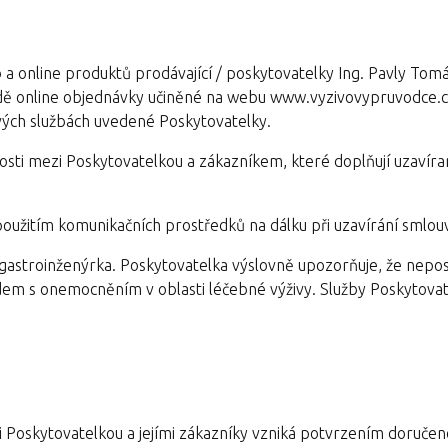
a online produktů prodávající / poskytovatelky Ing. Pavly Tom
ladě online objednávky učiněné na webu www.vyzivovypruvodce.c
ových službách uvedené Poskytovatelky.
sti mezi Poskytovatelkou a zákazníkem, které doplňují uzavír
použitím komunikačních prostředků na dálku při uzavírání smlou
 gastroinženýrka. Poskytovatelka výslovně upozorňuje, že nepo
idem s onemocněním v oblasti léčebné výživy. Služby Poskytovat
i Poskytovatelkou a jejími zákazníky vzniká potvrzením doručen