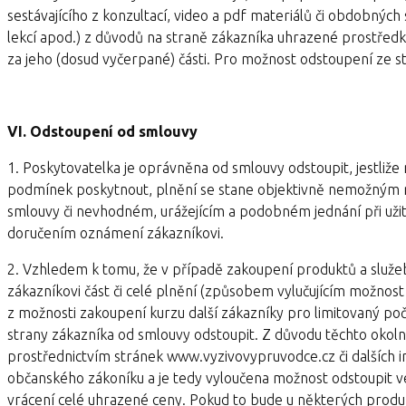
sestávajícího z konzultací, video a pdf materiálů či obdobných 
lekcí apod.) z důvodů na straně zákazníka uhrazené prostředky
za jeho (dosud vyčerpané) části. Pro možnost odstoupení ze st
VI. Odstoupení od smlouvy
1. Poskytovatelka je oprávněna od smlouvy odstoupit, jestliže
podmínek poskytnout, plnění se stane objektivně nemožným 
smlouvy či nevhodném, urážejícím a podobném jednání při užit
doručením oznámení zákazníkovi.
2. Vzhledem k tomu, že v případě zakoupení produktů a služ
zákazníkovi část či celé plnění (způsobem vylučujícím možnost n
z možnosti zakoupení kurzu další zákazníky pro limitovaný p
strany zákazníka od smlouvy odstoupit. Z důvodu těchto okoln
prostřednictvím stránek www.vyzivovypruvodce.cz či dalších in
občanského zákoníku a je tedy vyloučena možnost odstoupit 
vrácení celé uhrazené ceny. Pokud to bude u některých produk