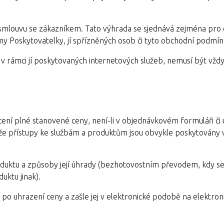
t smlouvu se zákazníkem. Tato výhrada se sjednává zejména pro
y Poskytovatelky, jí spřízněných osob či tyto obchodní podmí
 v rámci jí poskytovaných internetových služeb, nemusí být vžd
ení plné stanovené ceny, není-li v objednávkovém formuláři či 
, že přístupy ke službám a produktům jsou obvykle poskytovány 
oduktu a způsoby její úhrady (bezhotovostním převodem, kdy se
uktu jinak).
 po uhrazení ceny a zašle jej v elektronické podobě na elektron