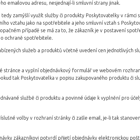
ho emailovou adresu, nesjednají-li smluvní strany jinak.
a tedy zamýšlí využít služby či produkty Poskytovatelky v rámci 
ního vztahu jako na spotřebitele a jeho smluvní vztah s Poskyto
 opačném případě se má za to, že zákazník je v postavení spotře
 o ochraně spotřebitele.
bízených služeb a produktů včetně uvedení cen jednotlivých sl
vé stránce a vyplní objednávkový formulář ve webovém rozhran
pokud tak Poskytovatelka v popisu zakupovaného produktu či sl
návané službě či produktu a povinné údaje k vyplnění pro účel
šné volby v rozhraní stránky či zašle email, je-li tak stanoveno
vky zákazníkovi potvrdí přijetí objednávky elektronickou pošt