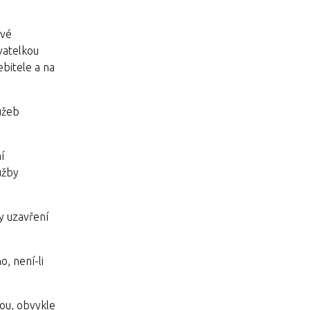
své
vatelkou
bitele a na
užeb
í
užby
y uzavření
, není-li
ou, obvykle