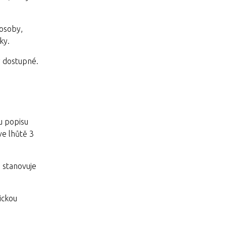
 osoby,
nky.
y dostupné.
u popisu
ve lhůtě 3
 stanovuje
ickou