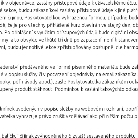
k v objednávce, zaslány přístupové údaje k uživatelskému účtu.
 sekce, budou zákazníkovi zaslány přístupové údaje k jiné plat
lem či jinou, Poskytovatelkou vyhrazenou formou, případně bud
, že je pro všechny přihlášené kurz otevírán ve stejný den, ob
 Po přihlášení s využitím přístupových údajů bude digitální obs
rmy, a to obvykle ve lhůtě tří dnů po zaplacení, není-li stanove
ivní, budou jednotlivé lekce zpřístupňovány postupně, dle har
o poradenství předávaného ve formě písemného materiálu bude z
né v popisu služby či v potvrzení objednávky na email zákazníka
booky, pdf návody apod.), zašle Poskytovatelka zákazníkům odka
koupený produkt stáhnout. Podmínkou k zaslání takovýchto odkaz
podmínek uvedených v popisu služby na webovém rozhraní, popř
vatelka vyhrazuje právo zrušit vzdělávací akci při nižším počtu 
„balíčku“ či jinak zvýhodněného či zvlášť sestaveného produktu