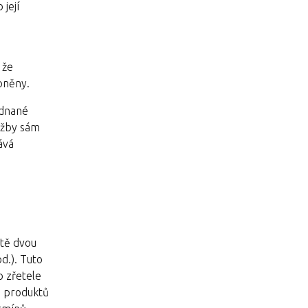
její
 že
upněny.
ednané
lužby sám
ává
ůtě dvou
d.). Tuto
o zřetele
h produktů