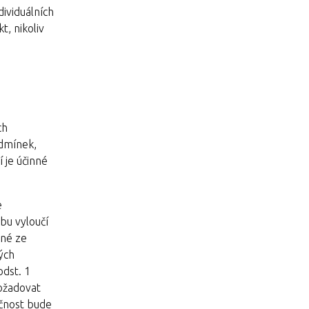
dividuálních
t, nikoliv
ch
dmínek,
 je účinné
e
ubu vyloučí
žné ze
ých
odst. 1
ožadovat
ečnost bude