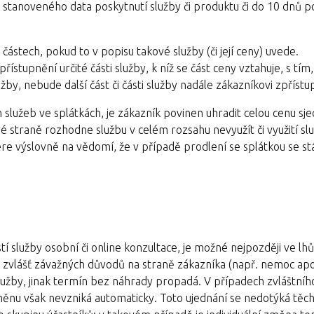
 stanoveného data poskytnutí služby či produktu či do 10 dnů po 
ástech, pokud to v popisu takové služby (či její ceny) uvede.
stupnění určité části služby, k níž se část ceny vztahuje, s tím,
žby, nebude další část či části služby nadále zákazníkovi zpříst
 služeb ve splátkách, je zákazník povinen uhradit celou cenu sj
vé straně rozhodne službu v celém rozsahu nevyužít či využití s
re výslovně na vědomí, že v případě prodlení se splátkou se st
tí služby osobní či online konzultace, je možné nejpozději ve lh
 zvlášť závažných důvodů na straně zákazníka (např. nemoc apo
lužby, jinak termín bez náhrady propadá. V případech zvláštníh
měnu však nevzniká automaticky. Toto ujednání se nedotýká těc