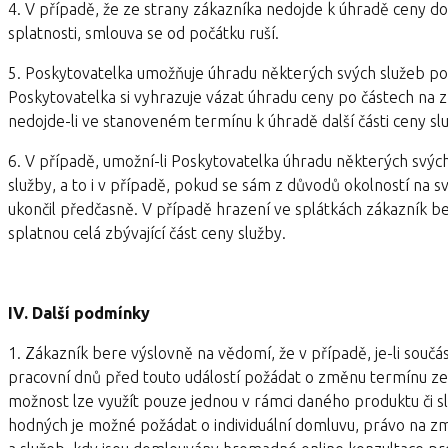
4. V případě, že ze strany zákazníka nedojde k úhradě ceny do
splatnosti, smlouva se od počátku ruší.
5. Poskytovatelka umožňuje úhradu některých svých služeb po č
Poskytovatelka si vyhrazuje vázat úhradu ceny po částech na zpří
nedojde-li ve stanoveném termínu k úhradě další části ceny slu
6. V případě, umožní-li Poskytovatelka úhradu některých svých
služby, a to i v případě, pokud se sám z důvodů okolností na s
ukončil předčasně. V případě hrazení ve splátkách zákazník be
splatnou celá zbývající část ceny služby.
IV. Další podmínky
1. Zákazník bere výslovně na vědomí, že v případě, je-li součás
pracovní dnů před touto událostí požádat o změnu termínu ze
možnost lze využít pouze jednou v rámci daného produktu či s
hodných je možné požádat o individuální domluvu, právo na z