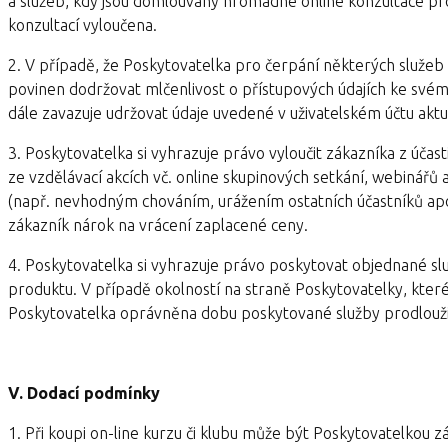
a služeb, kdy jsou domlouvány hromadné online konzultace pro
konzultací vyloučena.
2. V případě, že Poskytovatelka pro čerpání některých služeb 
povinen dodržovat mlčenlivost o přístupových údajích ke svém
dále zavazuje udržovat údaje uvedené v uživatelském účtu aktu
3. Poskytovatelka si vyhrazuje právo vyloučit zákazníka z účast
ze vzdělávací akcích vč. online skupinových setkání, webinářů
(např. nevhodným chováním, urážením ostatních účastníků ap
zákazník nárok na vrácení zaplacené ceny.
4. Poskytovatelka si vyhrazuje právo poskytovat objednané sl
produktu. V případě okolností na straně Poskytovatelky, které
Poskytovatelka oprávněna dobu poskytované služby prodlouž
V. Dodací podmínky
1. Při koupi on-line kurzu či klubu může být Poskytovatelkou