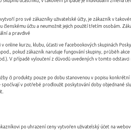
 skupinu účastníků; v takovém případě je individuální změna t
vytvoří pro své zákazníky uživatelské účty, je zákazník v takov
u členskému účtu a neumožnit jejich použití třetím osobám. Zák
ální a pravdivé
i v online kurzu, klubu, účasti ve facebookových skupinách Posky
 apod., pokud zákazník narušuje fungování skupiny, průběh akce 
od.). V případě vyloučení z důvodů uvedených v tomto odstavc
užby či produkty pouze po dobu stanovenou v popisu konkrétní s
 spočívají v potřebě prodloužit poskytování doby objednané slu
it.
 zákazníkovi po uhrazení ceny vytvořen uživatelský účet na web