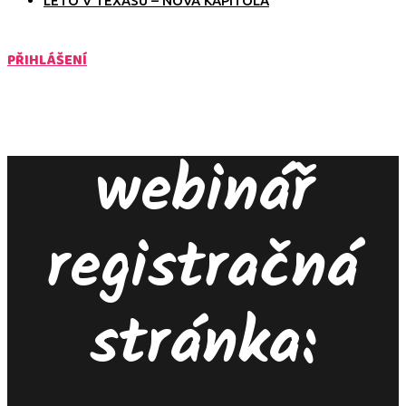
LÉTO V TEXASU – NOVÁ KAPITOLA
PŘIHLÁŠENÍ
webinář
registračná
stránka: