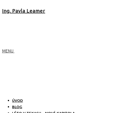
Ing. Pavla Leamer
MENU
ÚVOD
BLOG