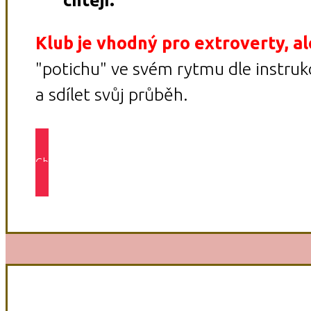
Klub je vhodný pro extroverty, al
"potichu" ve svém rytmu dle instru
a sdílet svůj průběh.
Chci do vip klubu na 12 týdnů >>