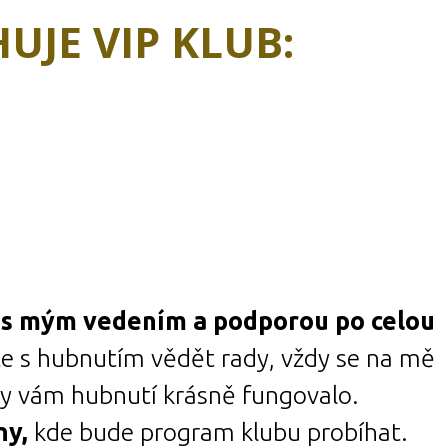
UJE VIP KLUB:
 s mým vedením a podporou p
o celou
e s hubnutím vědět rady, vždy se na mě
by vám hubnutí krásně fungovalo.
ny,
kde bude program klubu probíhat.