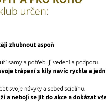
 klub určen:
tějí zhubnout aspoň
utí samy a potřebují vedení a podporu.
svoje trápení s kily navíc rychle a jed
ádat svoje návyky a sebedisciplínu.
í a nebojí se jít do akce a dokázat vš