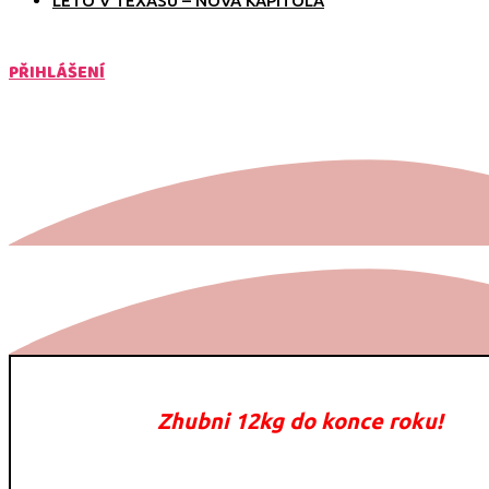
LÉTO V TEXASU – NOVÁ KAPITOLA
PŘIHLÁŠENÍ
Zhubni 12kg do konce roku!