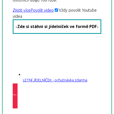
Zjistit více
Povolit video
Vždy povolit Youtube
videa
↓Zde si stáhni si jídelníček ve formě PDF↓
LETNÍ JÍDELNÍČEK - ochutnávka zdarma
TUDY DO FB SKUPINKY