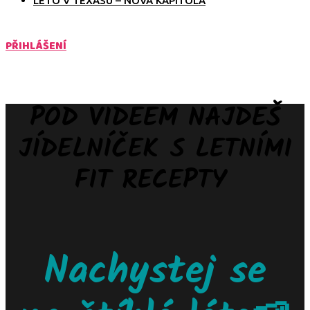
LÉTO V TEXASU – NOVÁ KAPITOLA
PŘIHLÁŠENÍ
POD VIDEEM NAJDEŠ
JÍDELNÍČEK S LETNÍMI
FIT RECEPTY
Nachystej se