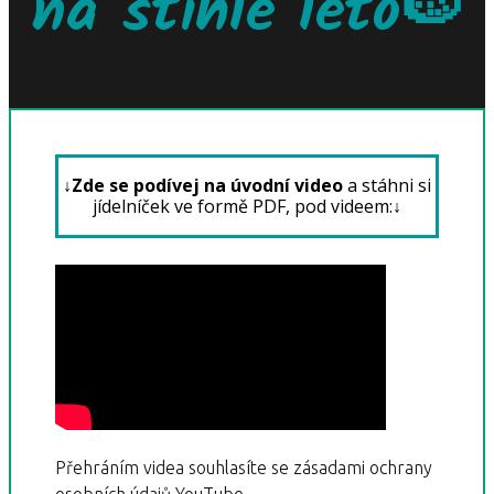
na štíhlé léto🍉
↓Zde se podívej na úvodní video
a stáhni si
jídelníček ve formě PDF, pod videem:↓
Přehráním videa souhlasíte se zásadami ochrany
osobních údajů YouTube.