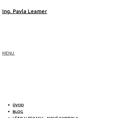
Ing. Pavla Leamer
MENU
ÚVOD
BLOG