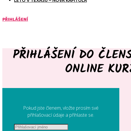
LÉTO V TEXASU – NOVÁ KAPITOLA
PŘIHLÁŠENÍ
PŘIHLÁŠENÍ DO ČLEN
ONLINE KUR
Pokud jste členem, vložte prosím své
přihlašovací údaje a přihlaste se.