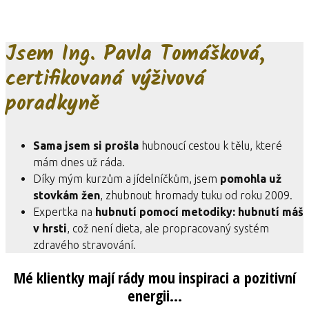
Jsem Ing. Pavla Tomášková,
certifikovaná výživová
poradkyně
Sama jsem si prošla
hubnoucí cestou k tělu, které
mám dnes už ráda.
Díky mým kurzům a jídelníčkům, jsem
pomohla už
stovkám žen
, zhubnout hromady tuku od roku 2009.
Expertka na
hubnutí pomocí metodiky: hubnutí máš
v hrsti
, což není dieta, ale propracovaný systém
zdravého stravování.
Mé klientky mají rády mou inspiraci a pozitivní
energii...