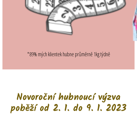
*89% mých klientek hubne průměrně 1kg týdně
Novoroční hubnoucí výzva
poběží od 2. 1. do 9. 1. 2023