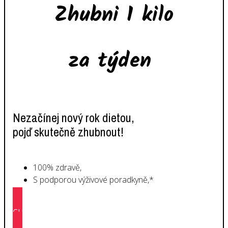
Zhubni 1 kilo
za týden
Nezačínej nový rok dietou,
pojď skutečně zhubnout!
100% zdravě,
S podporou výživové poradkyně,*
CHCI SE PŘIDAT ZDARMA