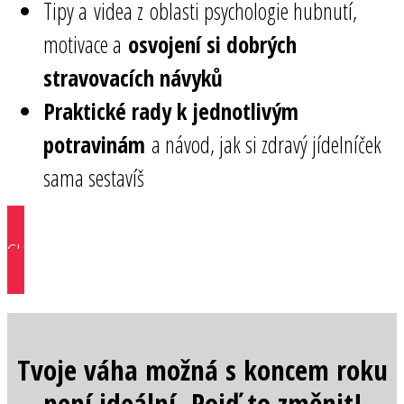
Tipy a videa z oblasti psychologie hubnutí,
motivace a
osvojení si dobrých
stravovacích návyků
Praktické rady k jednotlivým
potravinám
a návod, jak si zdravý jídelníček
sama sestavíš
CHCI SE PŘIDAT ZDARMA
Tvoje váha možná s koncem roku
není ideální. Pojď to změnit!