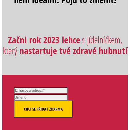
Začni rok 2023 lehce
s jídelníčkem,
který
nastartuje tvé zdravé hubnutí
CHCI SE PŘIDAT ZDARMA