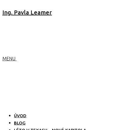
Ing. Pavla Leamer
MENU
ÚVOD
BLOG