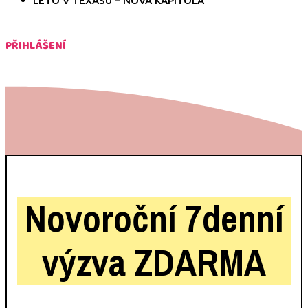
LÉTO V TEXASU – NOVÁ KAPITOLA
PŘIHLÁŠENÍ
Novoroční 7denní
výzva
ZDARMA