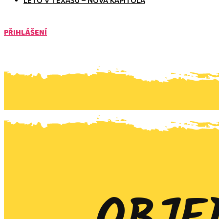
LÉTO V TEXASU – NOVÁ KAPITOLA
PŘIHLÁŠENÍ