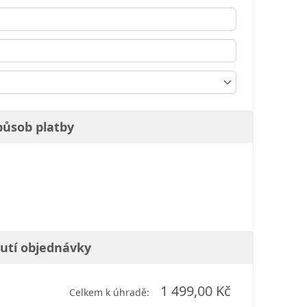
a
působ platby
utí objednávky
1 499,00 Kč
Celkem k úhradě: