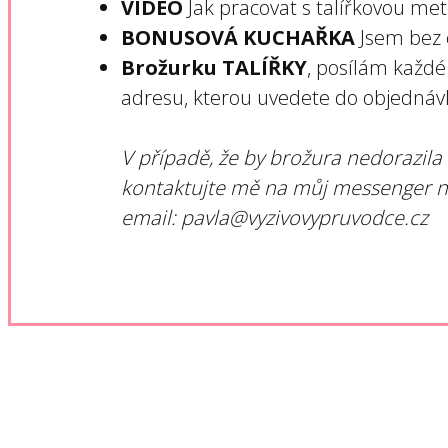
VIDEO
Jak pracovat s talířkovou me
BONUSOVÁ KUCHAŘKA
Jsem bez 
Brožurku TALÍŘKY
, posílám každé
adresu, kterou uvedete do objednáv
V případě, že by brožura nedorazila
kontaktujte mě na můj messenger 
email: pavla@vyzivovypruvodce.cz