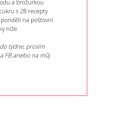
todu a brožurkou
cukru s 28 recepty
 pondělí na poštovní
ky níže.
 do týdne, prosím
na FB anebo na můj