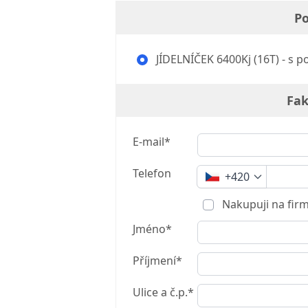
Po
JÍDELNÍČEK 6400Kj (16T) - s p
Fak
E-mail*
Telefon
+420
Nakupuji na fir
Jméno*
Příjmení*
Ulice a č.p.*