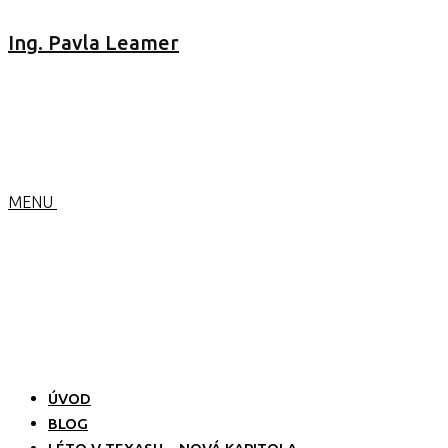
Ing. Pavla Leamer
MENU
ÚVOD
BLOG