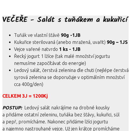
VEČEŘE - Salát s tuňákem a kukuřicí
Tuňák ve vlastní šťávě
90g -1JB
Kukuřice sterilovaná (anebo mražená, uvařit)
90g – 1JS
Vejce vařené natvrdo
1 ks - 1JB
Řecký jogurt 1 lžíce (tak malé množství jogurtu
nemusíme započítávat do energie)
Ledový salát, čerstvá zelenina dle chuti (nejlépe čerstvá
syrová zelenina se doporučuje v optimálním množství
cca 400g/den)
CELKEM 3J = 1200Kj
POSTUP:
Ledový salát nakrájíme na drobné kousky
a přidáme ostatní zeleninu, tuňáka bez šťávy, kukuřici, sůl
a pepř, promícháme. Nakonec přidáme lžíci jogurtu
a najemno nastrouhané vejce. Už jen krátce promícháme