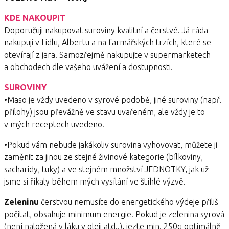
KDE NAKOUPIT
Doporučuji nakupovat suroviny kvalitní a čerstvé. Já ráda
nakupuji v Lidlu, Albertu a na farmářských trzích, které se
otevírají z jara. Samozřejmě nakupujte v supermarketech
a obchodech dle vašeho uvážení a dostupnosti.
SUROVINY
•Maso je vždy uvedeno v syrové podobě, jiné suroviny (např.
přílohy) jsou převážně ve stavu uvařeném, ale vždy je to
v mých receptech uvedeno.
•Pokud vám nebude jakákoliv surovina vyhovovat, můžete ji
zaměnit za jinou ze stejné živinové kategorie (bílkoviny,
sacharidy, tuky) a ve stejném množství JEDNOTKY, jak už
jsme si říkaly během mých vysílání ve štíhlé výzvě.
Zeleninu
čerstvou nemusíte do energetického výdeje přiliš
počítat, obsahuje minimum energie. Pokud je zelenina syrová
(není naložená v láku v oleji atd..), jezte min. 250g optimálně