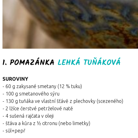
1. POMAZÁNKA
LEHKÁ TUŇÁKOVÁ
SUROVINY
- 60 g zakysané smetany (12 % tuku)
- 100 g smetanového sýru
- 130 g tuňáka ve vlastní šťávě z plechovky (scezeného)
- 2 lžíce čerstvé petrželové natě
- 4 sušená rajčata v oleji
- šťáva a kůra z ½ citronu (nebo limetky)
- sůl+pepř