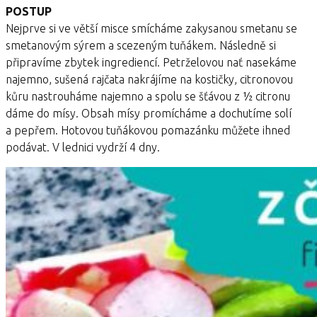
POSTUP
Nejprve si ve větší misce smícháme zakysanou smetanu se
smetanovým sýrem a scezeným tuňákem. Následně si
připravíme zbytek ingrediencí. Petrželovou nať nasekáme
najemno, sušená rajčata nakrájíme na kostičky, citronovou
kůru nastrouháme najemno a spolu se šťávou z ½ citronu
dáme do mísy. Obsah mísy promícháme a dochutíme solí
a pepřem. Hotovou tuňákovou pomazánku můžete ihned
podávat. V lednici vydrží 4 dny.