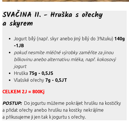
SVAČINA II. - Hruška s ořechy
a skyrem
Jogurt bílý (např. skyr anebo jiný bílý do 3%tuku)
140g
-1JB
pokud nesmíte mléčné výrobky zaměňte za jinou
bílkovinu anebo alternativu mléka, např. kokosový
jogurt
Hruška
75g - 0,5JS
Vlašské ořechy
7g - 0,5JT
CELKEM 2J = 800Kj
POSTUP:
Do jogurtu můžeme pokrájet hrušku na kostičky
a přidat ořechy anebo hrušku na kostky nekrájíme
a přikusujeme ji jen tak k jogurtu s ořechy.