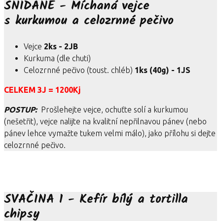
SNÍDANĚ - Míchaná vejce
s kurkumou a celozrnné pečivo
Vejce
2ks - 2JB
Kurkuma (dle chuti)
Celozrnné pečivo (toust. chléb)
1ks (40g) - 1JS
CELKEM 3J = 1200Kj
POSTUP:
Prošlehejte vejce, ochuťte solí a kurkumou
(nešetřit), vejce nalijte na kvalitní nepřilnavou pánev (nebo
pánev lehce vymažte tukem velmi málo), jako přílohu si dejte
celozrnné pečivo.
SVAČINA 1 - Kefír bílý a tortilla
chipsy