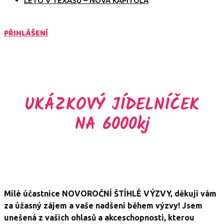
LÉTO V TEXASU – NOVÁ KAPITOLA
PŘIHLÁŠENÍ
UKÁZKOVÝ JÍDELNÍČEK
NA 6000kj
Milé účastnice NOVOROČNÍ ŠTÍHLÉ VÝZVY, děkuji vám
za úžasný zájem a vaše nadšení během výzvy! Jsem
unešená z vašich ohlasů a akceschopnosti, kterou