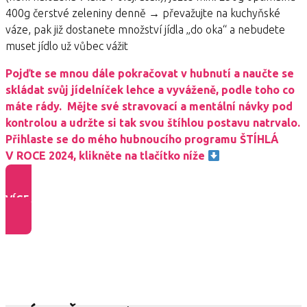
400g čerstvé zeleniny denně → převažujte na kuchyňské
váze, pak již dostanete množství jídla „do oka“ a nebudete
muset jídlo už vůbec vážit
Pojďte se mnou dále pokračovat v hubnutí a naučte se
skládat svůj jídelníček lehce a vyváženě, podle toho co
máte rády. Mějte své stravovací a mentální návky pod
kontrolou a udržte si tak svou štíhlou postavu natrvalo.
Přihlaste se do mého hubnoucího programu ŠTÍHLÁ
V ROCE 2024, klikněte na tlačítko níže
VÍCE INFO O PROGRAMU >>