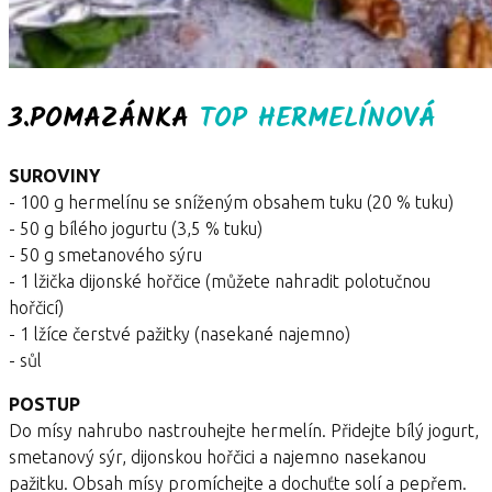
3.POMAZÁNKA
TOP HERMELÍNOVÁ
SUROVINY
- 100 g hermelínu se sníženým obsahem tuku (20 % tuku)
- 50 g bílého jogurtu (3,5 % tuku)
- 50 g smetanového sýru
- 1 lžička dijonské hořčice (můžete nahradit polotučnou
hořčicí)
- 1 lžíce čerstvé pažitky (nasekané najemno)
- sůl
POSTUP
Do mísy nahrubo nastrouhejte hermelín. Přidejte bílý jogurt,
smetanový sýr, dijonskou hořčici a najemno nasekanou
pažitku. Obsah mísy promíchejte a dochuťte solí a pepřem.