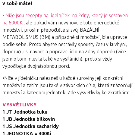
v sobě máte!
• Níže jsou recepty na jídelníček na 2dny, který je sestaven
na 6000Kj,
ale pokud vám nevyhovuje toto energetické
množství, prosím přepočtěte si svůj BAZÁLNÍ
METABOLISMUS (BM) a případně si množství jídla upravte
podle sebe. Proto abyste netrávily spousty času v kuvhyni,
doporučuji si navařit a připravit jídlo na 2dny dopředu (více
jsem o tom mluvila také ve vysíláních), proto si vždy
vypočítejte dvojnásobnou porci.
•Níže v jídelníčku nalezneš u každé suroviny její konkrétní
množství a zatím jsou také v závorkách čísla, která znázorňují
množství a kategorii jednotek. Zde vysvětlivky ke zkratkám:
VYSVĚTLIVKY
1 JT Jednotka tuku
1 JB Jednotka bílkovin
1 JS Jednotka sacharidy
1 JEDNOTKA = 400Kj