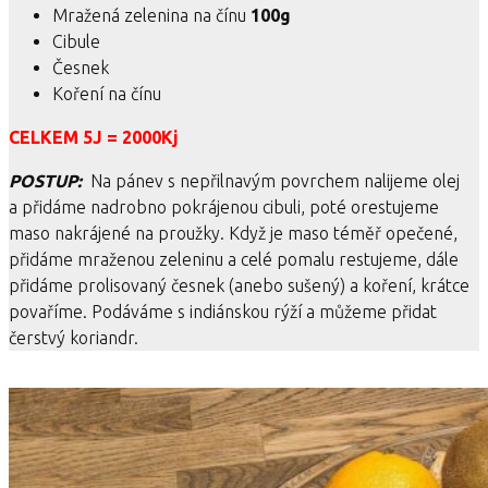
Mražená zelenina na čínu
100g
Cibule
Česnek
Koření na čínu
CELKEM 5J = 2000Kj
POSTUP:
Na pánev s nepřilnavým povrchem nalijeme olej
a přidáme nadrobno pokrájenou cibuli, poté orestujeme
maso nakrájené na proužky. Když je maso téměř opečené,
přidáme mraženou zeleninu a celé pomalu restujeme, dále
přidáme prolisovaný česnek (anebo sušený) a koření, krátce
povaříme. Podáváme s indiánskou rýží a můžeme přidat
čerstvý koriandr.