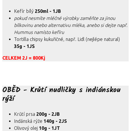
Kefír bílý
250ml - 1JB
pokud nesmíte mléčné výrobky zaměňte za jinou
bílkovinu anebo alternativu mléka, anebo si dejte např.
Hummus namísto kefíru
Tortilla chipsy kukuřičné, např. Lidl (nejlépe natural)
35g - 1JS
CELKEM 2J = 800Kj
OBĚD - Krůtí nudličky s indiánskou
rýží
Krůtí prsa
200g - 2JB
Indánská rýže
140g - 2JS
Olivový olej
10g - 1JT