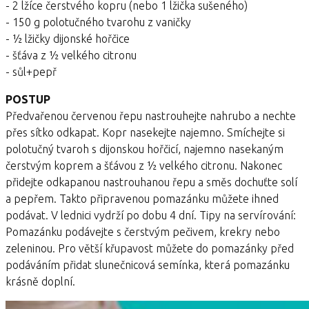
- 2 lžíce čerstvého kopru (nebo 1 lžička sušeného)
- 150 g polotučného tvarohu z vaničky
- ½ lžičky dijonské hořčice
- šťáva z ½ velkého citronu
- sůl+pepř
POSTUP
Předvařenou červenou řepu nastrouhejte nahrubo a nechte
přes sítko odkapat. Kopr nasekejte najemno. Smíchejte si
polotučný tvaroh s dijonskou hořčicí, najemno nasekaným
čerstvým koprem a šťávou z ½ velkého citronu. Nakonec
přidejte odkapanou nastrouhanou řepu a směs dochuťte solí
a pepřem. Takto připravenou pomazánku můžete ihned
podávat. V lednici vydrží po dobu 4 dní. Tipy na servírování:
Pomazánku podávejte s čerstvým pečivem, krekry nebo
zeleninou. Pro větší křupavost můžete do pomazánky před
podáváním přidat slunečnicová semínka, která pomazánku
krásně doplní.