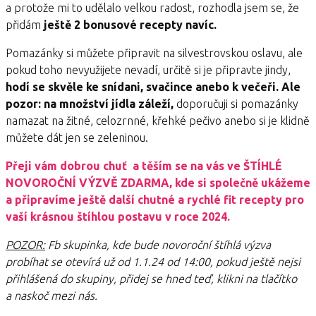
a protože mi to udělalo velkou radost, rozhodla jsem se, že
přidám
ještě 2 bonusové recepty navíc.
Pomazánky si můžete připravit na silvestrovskou oslavu, ale
pokud toho nevyužijete nevadí, určitě si je připravte jindy,
hodí se skvěle ke snídani, svačince anebo k večeři. Ale
pozor: na množství jídla záleží,
doporučuji si pomazánky
namazat na žitné, celozrnné, křehké pečivo anebo si je klidně
můžete dát jen se zeleninou.
Přeji vám dobrou chuť a těším se na vás ve ŠTÍHLÉ
NOVOROČNÍ VÝZVĚ ZDARMA, kde si společně ukážeme
a připravíme ještě další chutné a rychlé fit recepty pro
vaší krásnou štíhlou postavu v roce 2024.
POZOR:
Fb skupinka, kde bude novoroční štíhlá výzva
probíhat se otevírá už od 1.1.24 od 14:00, pokud ještě nejsi
přihlášená do skupiny, přidej se hned teď, klikni na tlačítko
a naskoč mezi nás.