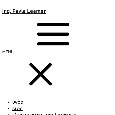
Ing. Pavla Leamer
MENU
ÚVOD
BLOG