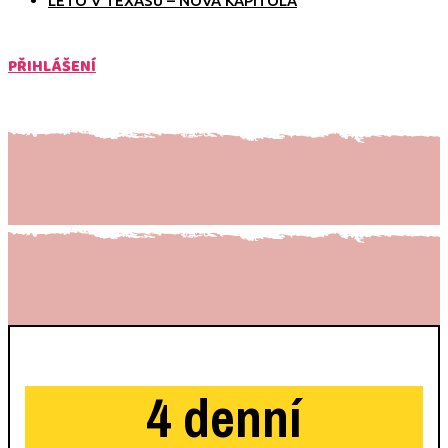
LÉTO V TEXASU – NOVÁ KAPITOLA
PŘIHLÁŠENÍ
4 denní