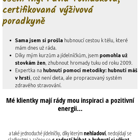
certifikovaná výživová
poradkyně
Sama jsem si prošla
hubnoucí cestou k tělu, které
mám dnes už ráda.
Díky mým kurzům a jídelníčkům, jsem
pomohla už
stovkám žen
, zhubnout hromady tuku od roku 2009.
Expertka na
hubnutí pomocí metodiky: hubnutí máš
v hrsti
, což není dieta, ale propracovaný systém
zdravého stravování.
Mé klientky mají rády mou inspiraci a pozitivní
energii...
a také jednoduché jídelníčky, díky kterým
nehladoví
, nedojídají se
sladkostmi a začnou se
s radostí hýbat a hubnutí si užívat.