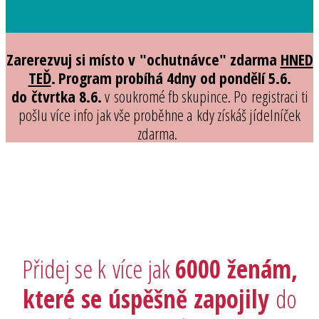
Zarerezvuj si místo v "ochutnávce" zdarma
HNED
TEĎ
.
Program probíhá 4dny od pondělí 5.6.
do čtvrtka 8.6.
v soukromé fb skupince. Po registraci ti
pošlu více info jak vše proběhne a kdy získáš jídelníček
zdarma.
Přidej se k více jak
6000 ženám,
které se úspěšně zapojily
do