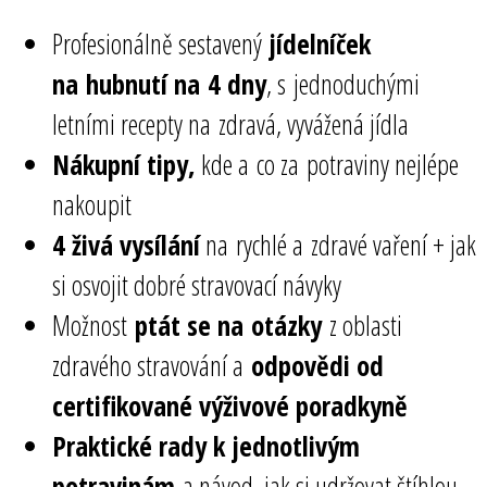
Profesionálně sestavený
jídelníček
na hubnutí na 4 dny
, s jednoduchými
letními recepty na zdravá, vyvážená jídla
Nákupní tipy,
kde a co za potraviny nejlépe
nakoupit
4 živá vysílání
na rychlé a zdravé vaření + jak
si osvojit dobré stravovací návyky
Možnost
ptát se na otázky
z oblasti
zdravého stravování a
odpovědi od
certifikované výživové poradkyně
Praktické rady k jednotlivým
potravinám
a návod, jak si udržovat štíhlou