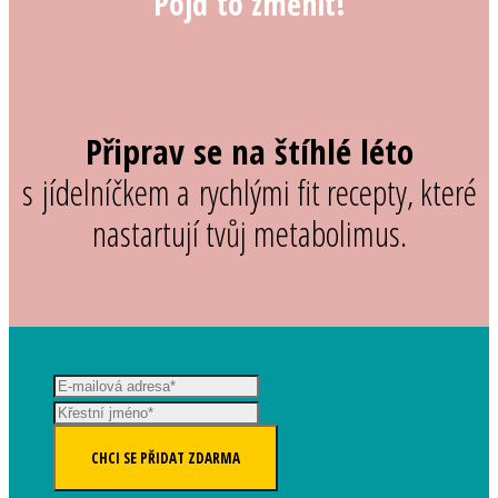
Pojď to změnit!
Připrav se na štíhlé léto
s jídelníčkem a rychlými fit recepty, které
nastartují tvůj metabolimus.
CHCI SE PŘIDAT ZDARMA