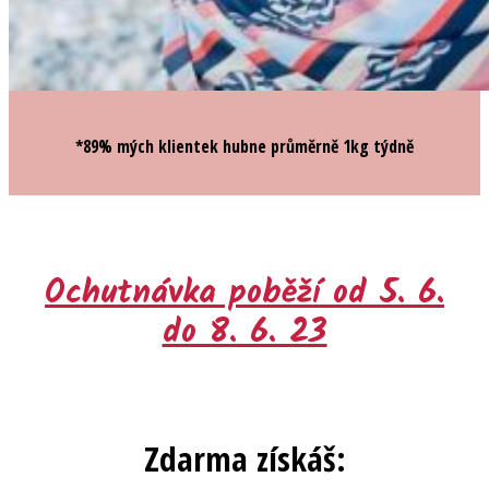
*89% mých klientek hubne průměrně 1kg týdně
Ochutnávka poběží od 5. 6.
do 8. 6. 23
Zdarma získáš: