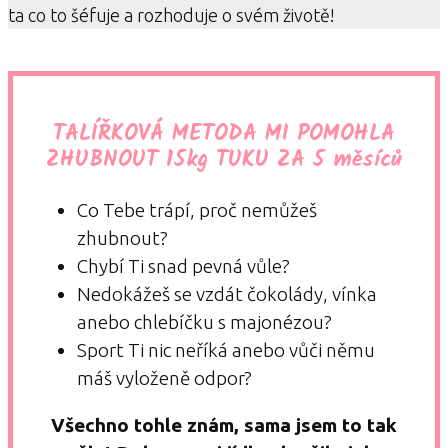
ta co to šéfuje a rozhoduje o svém životě!
TALÍŘKOVÁ METODA MI POMOHLA
ZHUBNOUT 15kg TUKU ZA 5 měsíců
Co Tebe trápí, proč nemůžeš
zhubnout?
Chybí Ti snad pevná vůle?
Nedokážeš se vzdát čokolády, vínka
anebo chlebíčku s majonézou?
Sport Ti nic neříká anebo vůči němu
máš vyloženě odpor?
Všechno tohle znám, sama jsem to tak