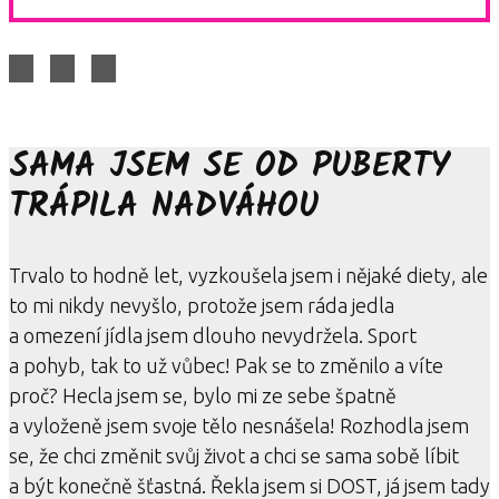
SAMA JSEM SE OD PUBERTY
TRÁPILA NADVÁHOU
Trvalo to hodně let, vyzkoušela jsem i nějaké diety, ale
to mi nikdy nevyšlo, protože jsem ráda jedla
a omezení jídla jsem dlouho nevydržela. Sport
a pohyb, tak to už vůbec! Pak se to změnilo a víte
proč? Hecla jsem se, bylo mi ze sebe špatně
a vyloženě jsem svoje tělo nesnášela! Rozhodla jsem
se, že chci změnit svůj život a chci se sama sobě líbit
a být konečně šťastná. Řekla jsem si DOST, já jsem tady