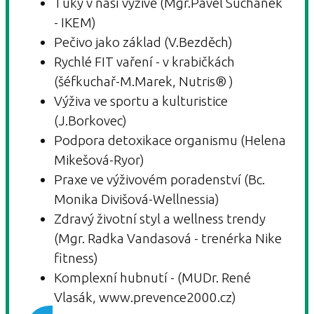
Tuky v naší výživě (Mgr.Pavel Suchánek
- IKEM)
Pečivo jako základ (V.Bezděch)
Rychlé FIT vaření - v krabičkách
(šéfkuchař-M.Marek, Nutris® )
Výživa ve sportu a kulturistice
(J.Borkovec)
Podpora detoxikace organismu (Helena
Mikešová-Ryor)
Praxe ve výživovém poradenství (Bc.
Monika Divišová-Wellnessia)
Zdravý životní styl a wellness trendy
(Mgr. Radka Vandasová - trenérka Nike
fitness)
Komplexní hubnutí - (MUDr. René
Vlasák, www.prevence2000.cz)