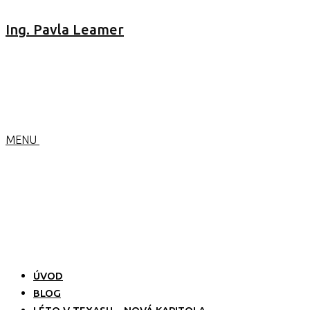
Ing. Pavla Leamer
MENU
ÚVOD
BLOG