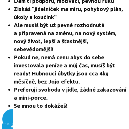
Dám ti podporu, motivaci, pevnou ruku
Získáš "jídelníček ma míru, pohybový plán,
úkoly a koučink"
Ale musíš být už pevně rozhodnutá
a připravená na změnu, na nový systém,
nový život, lepší a šťastnější,
sebevědomější!
Pokud ne, nemá cenu abys do sebe
investovala peníze a můj čas, musíš být
ready! Hubnoucí úbytky jsou cca 4kg
měsíčně, bez Jojo efektu.
Preferuji svobodu v jídle, žádné zakazování
a mini-porce.
Se mnou to dokážeš!
VIP JÍDELNÍČEK A KOUČINK >>