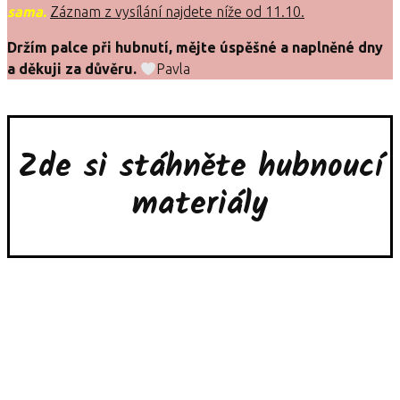
sama.
Záznam z vysílání najdete níže od 11.10.
Držím palce při hubnutí, mějte úspěšné a naplněné dny
a děkuji za důvěru.
Pavla
Zde si stáhněte hubnoucí
materiály