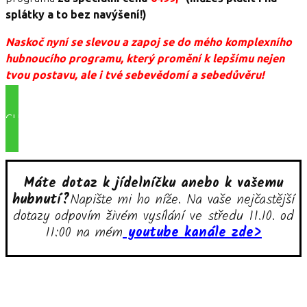
splátky a to bez navýšení!)
Naskoč nyní se slevou a zapoj se do mého komplexního
hubnoucího programu, který promění k lepšímu nejen
tvou postavu, ale i tvé sebevědomí a sebedůvěru!
CHCI BÝT ŠTÍHLÁ - SE SLEVOU 1500KČ
Máte dotaz k jídelníčku anebo k vašemu
hubnutí?
Napište mi ho níže. Na vaše nejčastější
dotazy odpovím živém vysílání ve středu 11.10. od
11:00 na mém
youtube kanále zde>