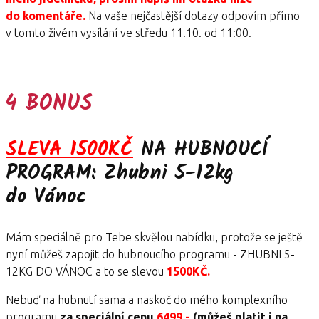
do komentáře.
Na vaše nejčastější dotazy odpovím přímo
v tomto živém vysílání ve středu 11.10. od 11:00.
4 BONUS
SLEVA 1500KČ
NA HUBNOUCÍ
PROGRAM: Zhubni 5-12kg
do Vánoc
Mám speciálně pro Tebe skvělou nabídku, protože se ještě
nyní můžeš zapojit do hubnoucího programu - ZHUBNI 5-
12KG DO VÁNOC a to se slevou
1500KČ.
Nebuď na hubnutí sama a naskoč do mého komplexního
programu
za speciální cenu
6499,-
(můžeš platit i na