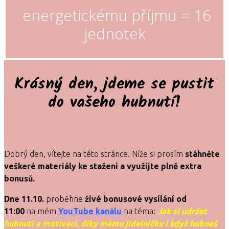
energetickému příjmu = 16
jednotek
Krásný den, jdeme se pustit
do vašeho hubnutí!
Dobrý den, vítejte na této stránce. Níže si prosím
stáhněte
veškeré materiály ke stažení a využijte plně extra
bonusů.
Dne 11.10.
proběhne
živé bonusové vysílání od
11:00
na mém
YouTube kanálu
na téma:
Jak si udržet
hubnutí a motivaci, díky mému jídelníčku i když hubneš