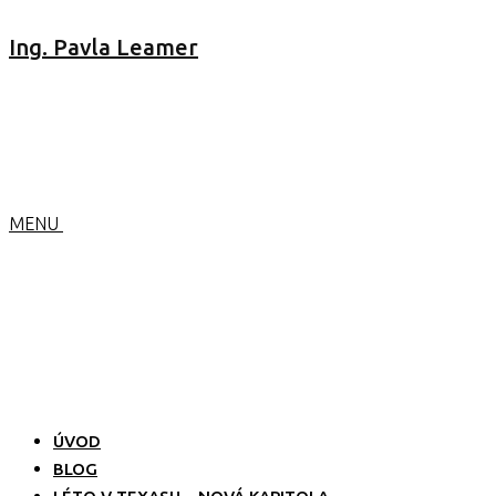
Ing. Pavla Leamer
MENU
ÚVOD
BLOG