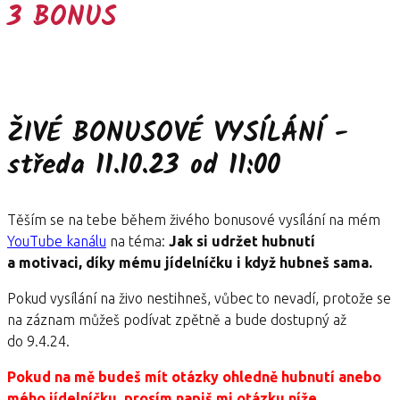
3 BONUS
ŽIVÉ BONUSOVÉ VYSÍLÁNÍ -
středa 11.10.23 od 11:00
Těším se na tebe během živého bonusové vysílání na mém
YouTube kanálu
na téma:
Jak si udržet hubnutí
a motivaci, díky mému jídelníčku i když hubneš sama.
Pokud vysílání na živo nestihneš, vůbec to nevadí, protože se
na záznam můžeš podívat zpětně a bude dostupný až
do 9.4.24.
Pokud na mě budeš mít otázky ohledně hubnutí anebo
mého jídelníčku, prosím napiš mi otázku níže