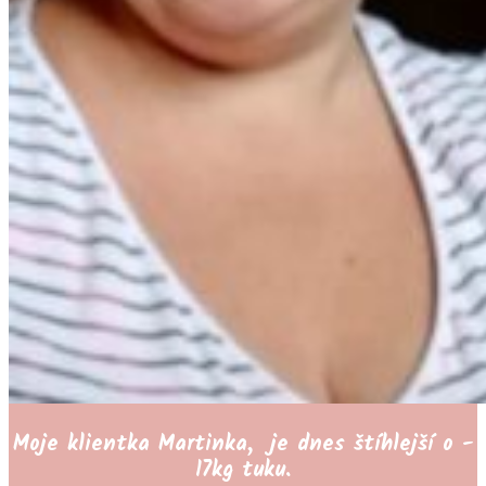
Moje klientka Martinka, je dnes štíhlejší o -
17kg tuku.