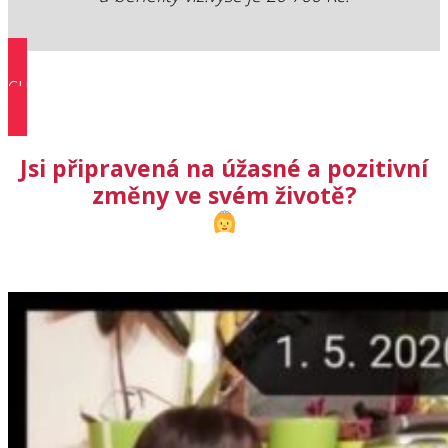
CHCI SI ZAVOLAT >>
Jsi připravená na úžasné a pozitivní
změny ve svém životě?