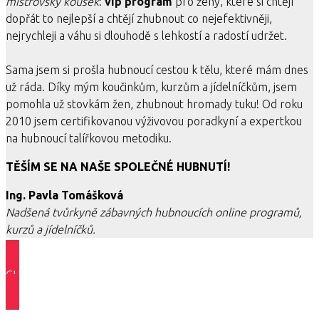
mistrovský kousek
:
vip program
pro ženy, které si chtějí
dopřát to nejlepší a chtějí zhubnout co nejefektivněji,
nejrychleji a váhu si dlouhodě s lehkostí a radostí udržet.
Sama jsem si prošla hubnoucí cestou k tělu, které mám dnes
už ráda. Díky mým koučinkům, kurzům a jídelníčkům, jsem
pomohla už stovkám žen, zhubnout hromady tuku! Od roku
2010 jsem certifikovanou výživovou poradkyní a expertkou
na hubnoucí talířkovou metodiku.
TĚŠÍM SE NA NAŠE SPOLEČNÉ HUBNUTÍ!
Ing. Pavla Tomášková
N
adšená tvůrkyně zábavných hubnoucích online programů,
kurzů a jídelníčků.
CHCI SI ZAVOLAT >>