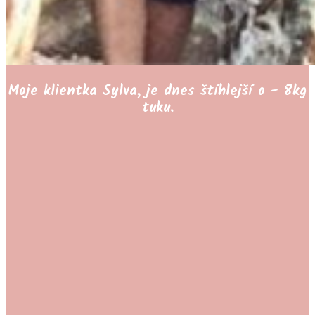
Moje klientka Sylva, je dnes štíhlejší o - 8kg
tuku.