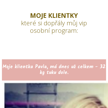
MOJE KLIENTKY
které si dopřály můj vip
osobní program:
Moje klientka Pavla, má dnes už celkem - 32
kg tuku dole.