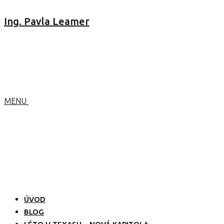
Ing. Pavla Leamer
MENU
ÚVOD
BLOG