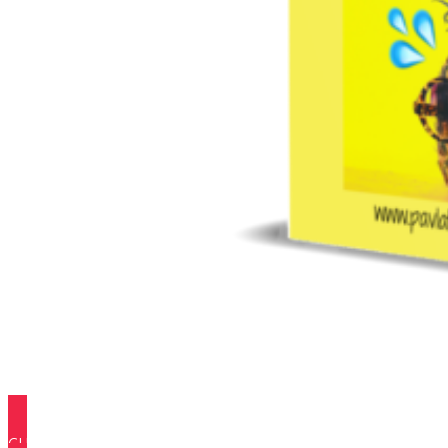
CHCI JÍDELNÍČEK 🙂