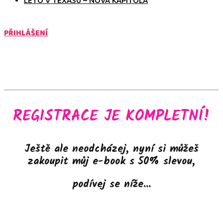
LÉTO V TEXASU – NOVÁ KAPITOLA
PŘIHLÁŠENÍ
REGISTRACE JE KOMPLETNÍ!
Ještě ale neodcházej, nyní si můžeš
zakoupit můj e-book s 50% slevou,
podívej se níže...