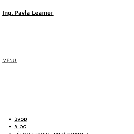
Ing. Pavla Leamer
MENU
ÚVOD
BLOG