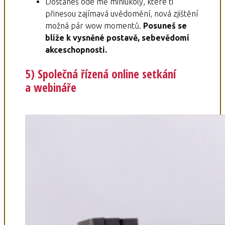
Dostaneš ode mě miniúkoly, které ti
přinesou zajímavá uvědomění, nová zjištění
možná pár wow momentů.
Posuneš se
blíže k vysněné postavě, sebevědomí
akceschopnosti.
5) Společná řízená online setkání
a webináře