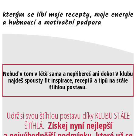
kterým se líbí moje recepty, moje energie
a hubnoucí a motivační podpora
Nebuď v tom v létě sama a nepřibereš ani deko! V klubu
najdeš spousty fit inspirace, receptů a tipů
na stále
štíhlou postavu.
Udrž si svou štíhlou postavu díky KLUBU STÁLE
ŠTÍHLÁ.
Získej nyní nejlepší
a nejvýhodnější podmínky, které už se