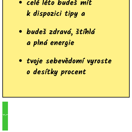
celé léto budeš mít
k dispozici tipy a
budeš zdravá, štíhlá
a plná energie
tvoje sebevědomí vyroste
o desítky procent
TO CHCI ZA 499KČ MĚSÍČNĚ!