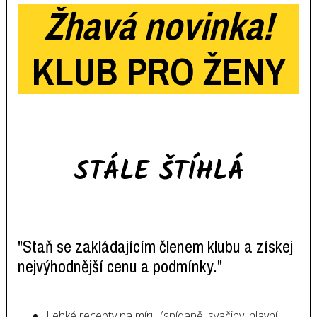
Žhavá novinka!
KLUB PRO ŽENY
STÁLE ŠTÍHLÁ
"Staň se zakládajícím členem klubu a získej
nejvýhodnější cenu a podmínky."
Lehké recepty na míru (snídaně, svačiny, hlavní