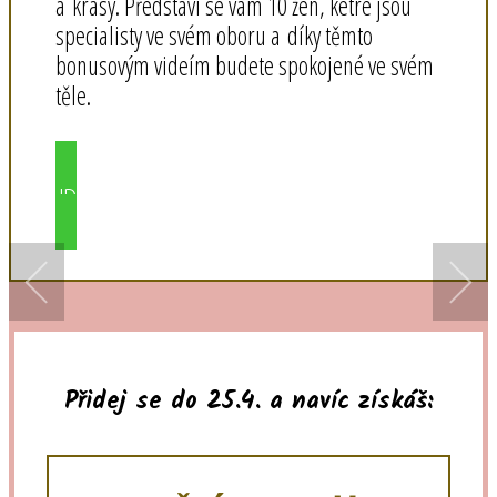
a krásy. Představí se vám 10 žen, ketré jsou
specialisty ve svém oboru a díky těmto
bonusovým videím budete spokojené ve svém
těle.
JDU DO TOHO!
Přidej se do 25.4. a navíc získáš: