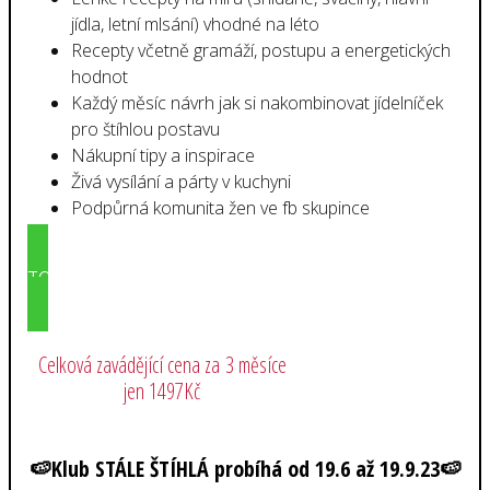
jídla, letní mlsání) vhodné na léto
Recepty včetně gramáží, postupu a energetických
hodnot
Každý měsíc návrh jak si nakombinovat jídelníček
pro štíhlou postavu
Nákupní tipy a inspirace
Živá vysílání a párty v kuchyni
Podpůrná komunita žen ve fb skupince
TO CHCI ZA 499KČ MĚSÍČNĚ!
Celková zavádějící cena za 3 měsíce
jen 1497Kč
🍉Klub STÁLE ŠTÍHLÁ probíhá od 19.6 až 19.9.23🍉