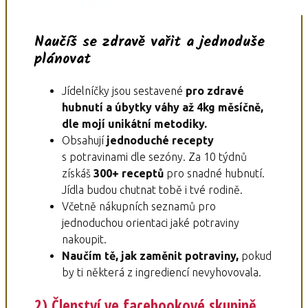
Naučíš se zdravě vařit a jednoduše
plánovat
Jídelníčky jsou sestavené
pro zdravé
hubnutí a úbytky váhy až 4kg měsíčně,
dle mojí unikátní metodiky.
Obsahují
jednoduché recepty
s potravinami dle sezóny. Za 10 týdnů
získáš
300+ receptů
pro snadné hubnutí.
Jídla budou chutnat tobě i tvé rodině.
Včetně nákupních seznamů pro
jednoduchou orientaci jaké potraviny
nakoupit.
Naučím tě, jak zaměnit potraviny,
pokud
by ti některá z ingrediencí nevyhovovala.
2) Členství ve facebookové skupině