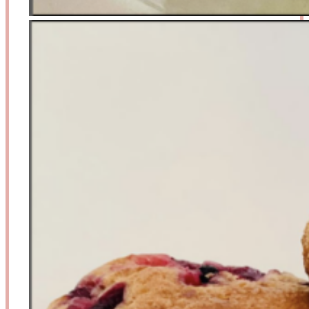
Borůvkové muffiny z kefíru