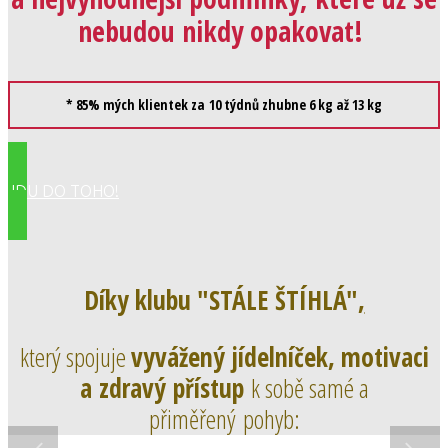
nebudou nikdy opakovat!
* 85% mých klientek za 10 týdnů zhubne 6 kg až 13 kg
JDU DO TOHO!
Díky klubu "STÁLE ŠTÍHLÁ"
,
který spojuje
vyvážený jídelníček, motivaci
a zdravý přístup
k sobě samé a
přiměřený pohyb: