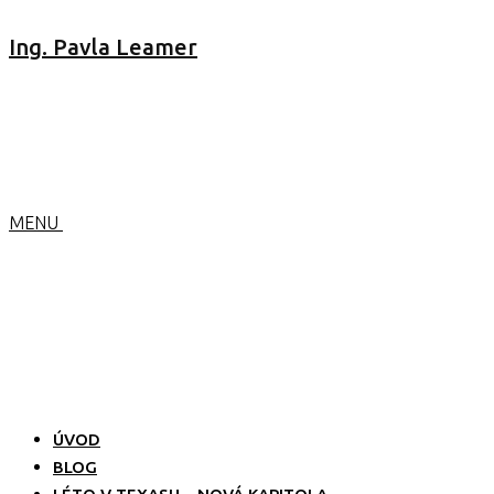
Ing. Pavla Leamer
MENU
ÚVOD
BLOG