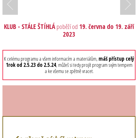
KLUB - STÁLE ŠTÍHLÁ
poběží od
19. června do 19. září
2023
K celému programu a všem informacím a materiálům,
máš přístup celý
1rok od 2.5.23 do 2.5.24
, můžeš si tedy projít program svým tempem
a ke všemu se zpětně vracet.