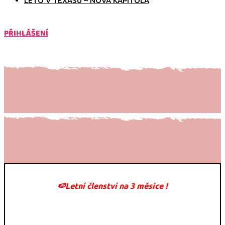
LÉTO V TEXASU – NOVÁ KAPITOLA
PŘIHLÁŠENÍ
🍉Letní členství na 3 měsíce !