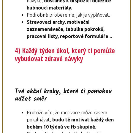
návyků,
dostaneš k dispozici důležité
hubnoucí materiály.
Podrobně probereme, jak je vyplňovat.
Stravovací archy, motivační
zaznamenávače, tabulka pokroků,
pracovní listy, reportové formuláře ..
4) Každý týden úkol, který ti pomůže
vybudovat zdravé návyky
Tvé akční kroky, které ti pomohou
udžet směr
Protože vím, že motivace může časem
pokulhávat,
budu tě motivat každý den
behěm 10 týdnů ve fb skupině.