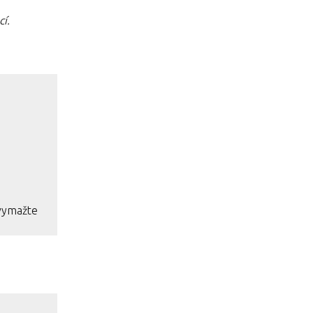
cí.
 vymažte