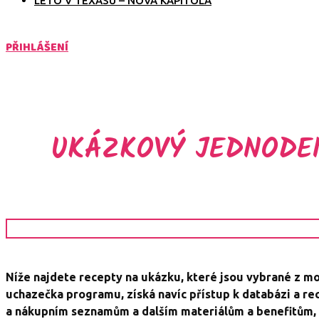
LÉTO V TEXASU – NOVÁ KAPITOLA
PŘIHLÁŠENÍ
UKÁZKOVÝ JEDNODEN
Níže najdete recepty na ukázku, které jsou vybrané z mo
uchazečka programu, získá navíc přístup k databázi a re
a nákupním seznamům a dalším materiálům a benefitům,