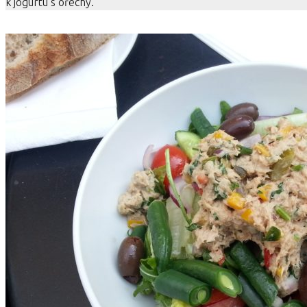
k jogurtu s ořechy.