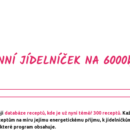
NÍ JÍDELNÍČEK NA 6000k
jí
databáze receptů, kde je už nyní téměř 300 receptů.
Ka
ceptům na míru jejímu energetickému příjmu, k jídelníčků
 které program obsahuje.