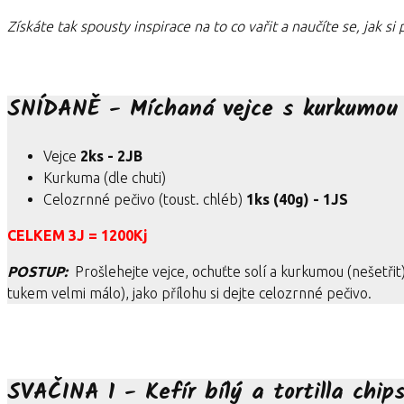
Získáte tak spousty inspirace na to co vařit a naučíte se, jak s
SNÍDANĚ - Míchaná vejce s kurkumou 
Vejce
2ks - 2JB
Kurkuma (dle chuti)
Celozrnné pečivo (toust. chléb)
1ks (40g) - 1JS
CELKEM 3J = 1200Kj
POSTUP:
Prošlehejte vejce, ochuťte solí a kurkumou (nešetřit
tukem velmi málo), jako přílohu si dejte celozrnné pečivo.
SVAČINA 1 - Kefír bílý a tortilla chip