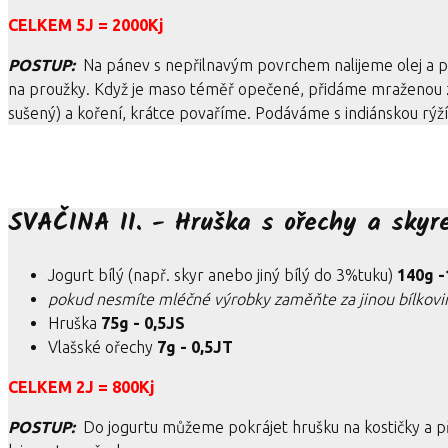
CELKEM 5J = 2000Kj
POSTUP:
Na pánev s nepřilnavým povrchem nalijeme olej a 
na proužky. Když je maso téměř opečené, přidáme mraženou z
sušený) a koření, krátce povaříme. Podáváme s indiánskou rýž
SVAČINA II. - Hruška s ořechy a sky
Jogurt bílý (např. skyr anebo jiný bílý do 3%tuku)
140g -
pokud nesmíte mléčné výrobky zaměňte za jinou bílkovin
Hruška
75g - 0,5JS
Vlašské ořechy
7g - 0,5JT
CELKEM 2J = 800Kj
POSTUP:
Do jogurtu můžeme pokrájet hrušku na kostičky a př