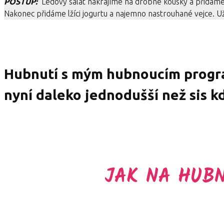
POSTUP:
Ledový salát nakrájíme na drobné kousky a přidáme o
Nakonec přidáme lžíci jogurtu a najemno nastrouhané vejce.
Hubnutí s mým hubnoucím prog
nyní daleko jednodušší než sis k
JAK NA HUB