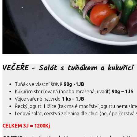
VEČEŘE - Salát s tuňákem a kukuřicí
Tuňák ve vlastní šťávě
90g -1JB
Kukuřice sterilovaná (anebo mražená, uvařit)
90g – 1JS
Vejce vařené natvrdo
1 ks - 1JB
Řecký jogurt 1 lžíce (tak malé množství jogurtu nemusím
Ledový salát, čerstvá zelenina dle chuti (nejlépe čerst
CELKEM 3J = 1200Kj