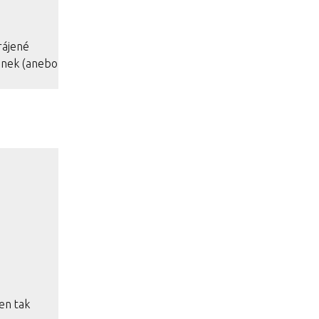
rájené
snek (anebo
en tak