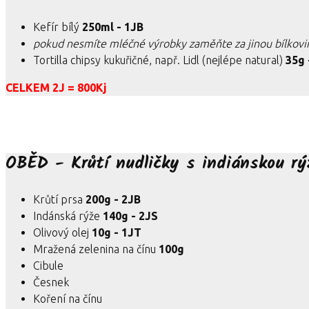
Kefír bílý
250ml - 1JB
pokud nesmíte mléčné výrobky zaměňte za jinou bílkovi
Tortilla chipsy kukuřičné, např. Lidl (nejlépe natural)
35g 
CELKEM 2J = 800Kj
OBĚD - Krůtí nudličky s indiánskou rý
Krůtí prsa
200g - 2JB
Indánská rýže
140g - 2JS
Olivový olej
10g - 1JT
Mražená zelenina na čínu
100g
Cibule
Česnek
Koření na čínu