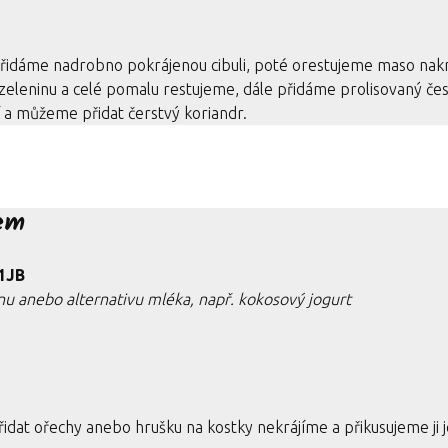
přidáme nadrobno pokrájenou cibuli, poté orestujeme maso nak
eleninu a celé pomalu restujeme, dále přidáme prolisovaný če
í a můžeme přidat čerstvý koriandr.
rem
1JB
u anebo alternativu mléka, např. kokosový jogurt
idat ořechy anebo hrušku na kostky nekrájíme a přikusujeme ji j