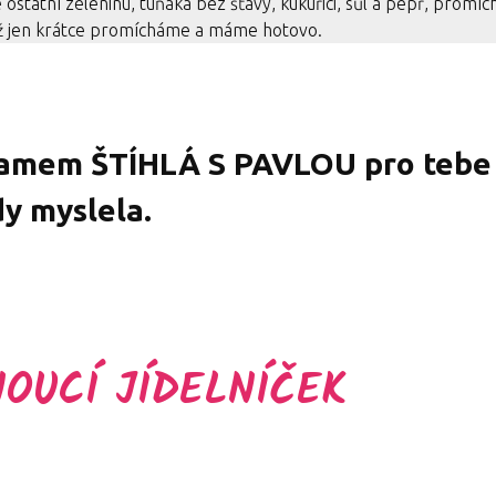
statní zeleninu, tuňáka bez šťávy, kukuřici, sůl a pepř, promí
 Už jen krátce promícháme a máme hotovo.
ramem ŠTÍHLÁ S PAVLOU
pro tebe
dy myslela.
NOUCÍ JÍDELNÍČEK