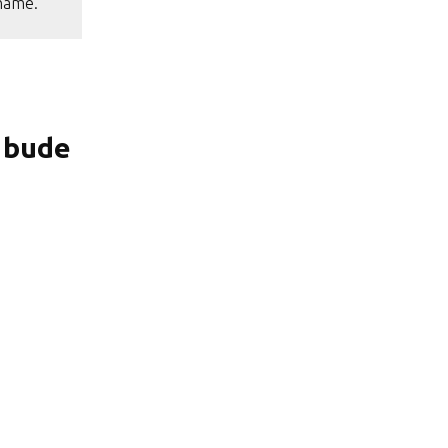
cháme.
 bude