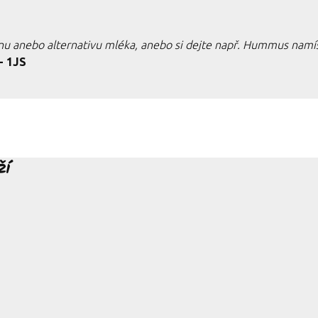
nu anebo alternativu mléka, anebo si dejte např. Hummus namís
- 1JS
ží