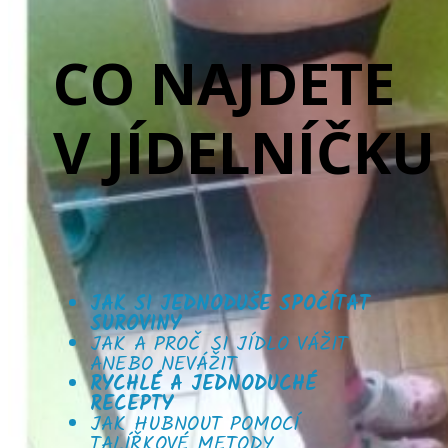
CO NAJDETE
V JÍDELNÍČKU
JAK SI JEDNODUŠE SPOČÍTAT
SUROVINY
JAK A PROČ SI JÍDLO VÁŽIT
ANEBO NEVÁŽIT
RYCHLÉ A JEDNODUCHÉ
RECEPTY
JAK HUBNOUT POMOCÍ
TALÍŘKOVÉ METODY