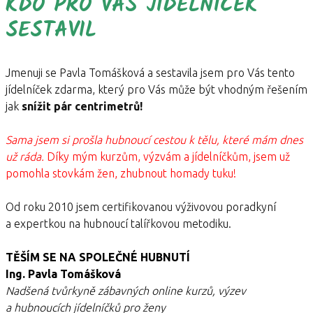
KDO PRO VÁS JÍDELNÍČEK
SESTAVIL
Jmenuji se Pavla Tomášková a sestavila jsem pro Vás tento
jídelníček zdarma, který pro Vás může být vhodným řešením
jak
snížit pár centrimetrů!
Sama jsem si prošla hubnoucí cestou k tělu, které mám dnes
už ráda.
Díky mým kurzům, výzvám a jídelníčkům, jsem už
pomohla stovkám žen, zhubnout homady tuku!
Od roku 2010 jsem certifikovanou výživovou poradkyní
a expertkou na hubnoucí talířkovou metodiku.
TĚŠÍM SE NA SPOLEČNÉ HUBNUTÍ
Ing. Pavla Tomášková
N
adšená tvůrkyně zábavných online kurzů, výzev
a hubnoucích jídelníčků pro ženy