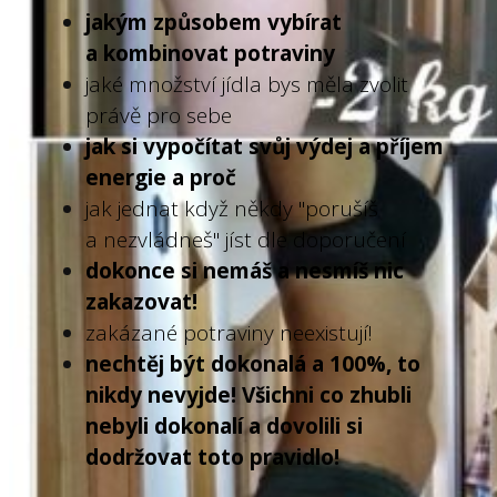
jakým způsobem vybírat
a kombinovat potraviny
jaké množství jídla bys měla zvolit
právě pro sebe
jak si vypočítat svůj výdej a příjem
energie a proč
jak jednat když někdy "porušíš
a nezvládneš" jíst dle doporučení
dokonce si nemáš a nesmíš nic
zakazovat!
zakázané potraviny neexistují!
nechtěj být dokonalá a 100%, to
nikdy nevyjde! Všichni co zhubli
nebyli dokonalí a dovolili si
dodržovat toto pravidlo!