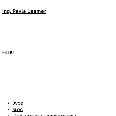
Ing. Pavla Leamer
MENU
ÚVOD
BLOG