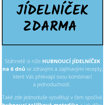
JÍDELNÍČEK
ZDARMA
Stáhnetě si níže
HUBNOUCÍ JÍDELNÍČEK
na 6 dnů
se zdravými a zajímavými recepty,
které Vás překvapí svou kombinací
a jednoduchostí.
Také zde jednoduše vysvětluji v čem spočívá
hubnoucí talířková metodika
a jak díky