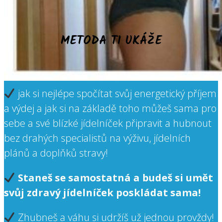
METODA TI UKÁŽE
jak si nejlépe spočítat svůj energetický příjem
a výdej a jak si na základě toho můžeš sama pro
sebe a své blízké jídelníček připravit a hubnout
bez drahých specialistů na výživu, jídelních
plánů a doplňků stravy!
Staneš se samostatná a budeš si umět
svůj zdravý jídelníček poskládat sama!
Zhubneš a váhu si udržíš už jednou provždy!