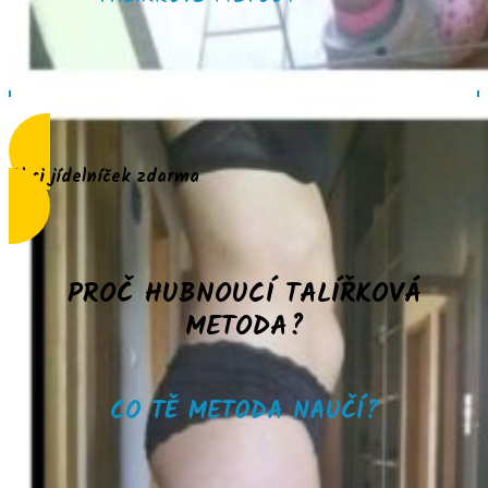
Chci jídelníček zdarma
PROČ HUBNOUCÍ TALÍŘKOVÁ
METODA?
CO TĚ METODA NAUČÍ?