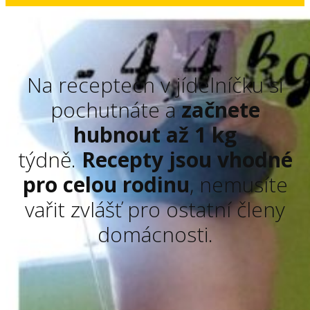
Na receptech v jídelníčku si
pochutnáte a
začnete
hubnout až 1 kg
týdně.
Recepty jsou vhodné
pro celou rodinu
, nemusíte
vařit zvlášť pro ostatní členy
domácnosti.