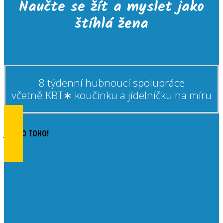
Naučte se žít a myslet jako
štíhlá žena
8 týdenní hubnoucí spolupráce
včetně KBT∗ koučinku a jídelníčku na míru
JDU DO TOHO!