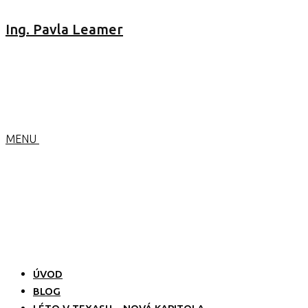
Ing. Pavla Leamer
MENU
ÚVOD
BLOG