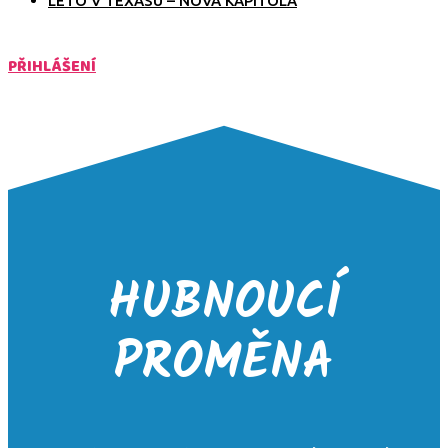
LÉTO V TEXASU – NOVÁ KAPITOLA
PŘIHLÁŠENÍ
HUBNOUCÍ
PROMĚNA