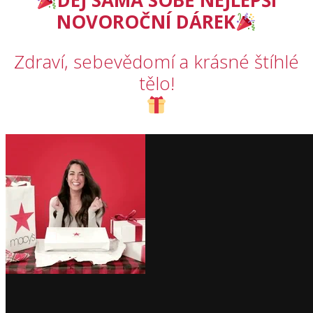
DEJ SAMA SOBĚ NEJLEPŠÍ
NOVOROČNÍ DÁREK
Zdraví, sebevědomí a krásné štíhlé
tělo!