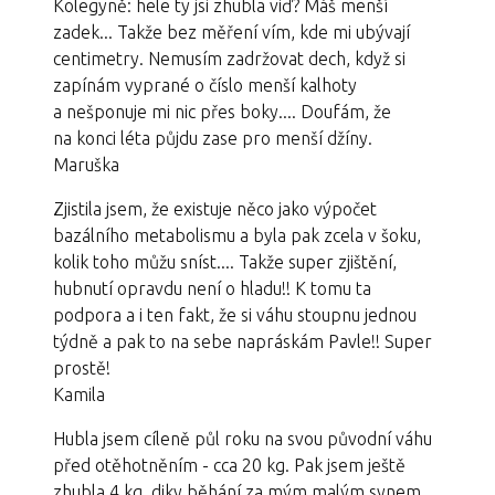
Kolegyně: hele ty jsi zhubla viď? Máš menší
zadek... Takže bez měření vím, kde mi ubývají
centimetry. Nemusím zadržovat dech, když si
zapínám vyprané o číslo menší kalhoty
a nešponuje mi nic přes boky.... Doufám, že
na konci léta půjdu zase pro menší džíny.
Maruška
Zjistila jsem, že existuje něco jako výpočet
bazálního metabolismu a byla pak zcela v šoku,
kolik toho můžu sníst.... Takže super zjištění,
hubnutí opravdu není o hladu!! K tomu ta
podpora a i ten fakt, že si váhu stoupnu jednou
týdně a pak to na sebe napráskám Pavle!! Super
prostě!
Kamila
Hubla jsem cíleně půl roku na svou původní váhu
před otěhotněním - cca 20 kg. Pak jsem ještě
zhubla 4 kg, diky běhání za mým malým synem.