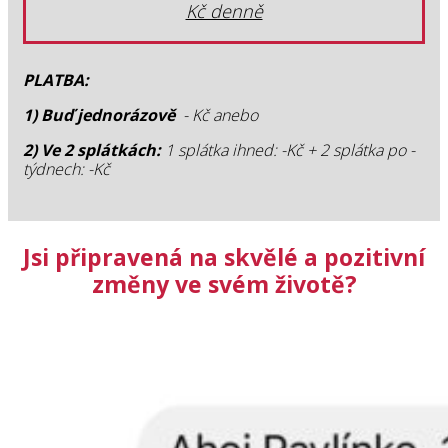
Kč denně
PLATBA:
1) Buď jednorázově
- Kč anebo
2) Ve 2 splátkách:
1 splátka ihned: -Kč + 2 splátka po -
týdnech: -Kč
Jsi připravená na skvělé a pozitivní
změny ve svém životě?