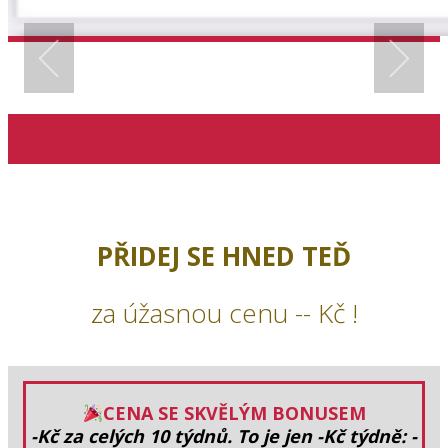
PŘIDEJ SE HNED TEĎ
za úžasnou cenu -- Kč !
CENA SE SKVĚLÝM BONUSEM
-Kč za celých 10 týdnů.
To je jen -Kč
týdně: -