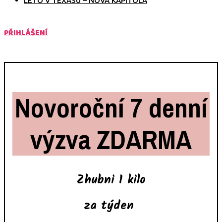
LÉTO V TEXASU – NOVÁ KAPITOLA
PŘIHLÁŠENÍ
Novoroční 7 denní
výzva
ZDARMA
Zhubni 1 kilo
za týden