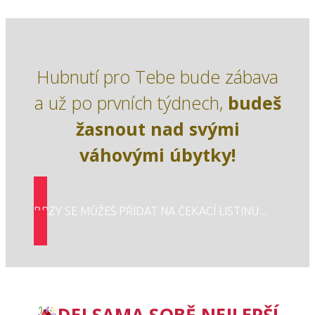
Hubnutí pro Tebe bude zábava
a už po prvních týdnech,
budeš
žasnout nad svými
váhovými úbytky!
BRZY SE MŮŽEŠ PŘIDAT NA ČEKACÍ LISTINU ..