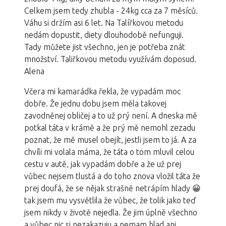
Celkem jsem tedy zhubla - 24kg cca za 7 měsíců.
Váhu si držím asi 6 let. Na Talířkovou metodu
nedám dopustit, diety dlouhodobě nefunguji.
Tady můžete jist všechno, jen je potřeba znát
množství. Taliřkovou metodu využívám doposud.
Alena
Včera mi kamarádka řekla, že vypadám moc
dobře. Že jednu dobu jsem měla takovej
zavodněnej obličej a to už prý není. A dneska mě
potkal táta v krámě a že prý mě nemohl zezadu
poznat, že mě musel obejít, jestli jsem to já. A za
chvíli mi volala máma, že táta o tom mluvil celou
cestu v autě, jak vypadám dobře a že už prej
vůbec nejsem tlustá a do toho znova vložil táta že
prej doufá, že se nějak strašně netrápím hlady 😀
tak jsem mu vysvětlila že vůbec, že tolik jako teď
jsem nikdy v životě nejedla. Že jim úplně všechno
a vůbec nic si nezakazuju a nemam hlad ani