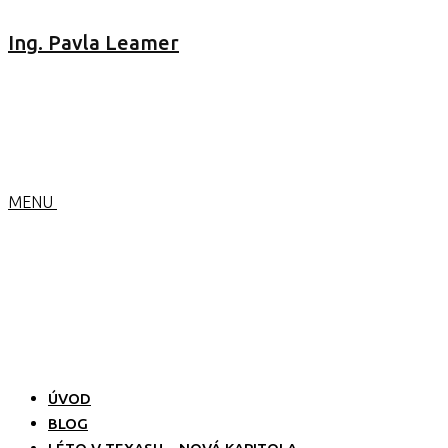
Ing. Pavla Leamer
MENU
ÚVOD
BLOG