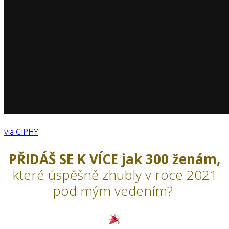
via GIPHY
PŘIDÁŠ SE K VÍCE jak 300 ženám,
které úspěšně zhubly v roce 2021
pod mým vedením?