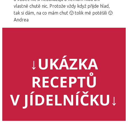
vlastně chutě nic. Protože vždy když přijde hlad,
tak si dám, na co mám chuť 🙂 tolik mě potěšili 🙂
Andrea
↓UKÁZKA
RECEPTŮ
V JÍDELNÍČKU↓