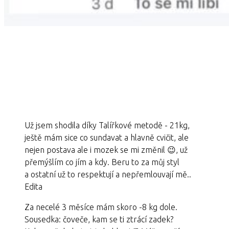
Už jsem shodila díky Talířkové metodě - 21kg,
ještě mám sice co sundavat a hlavně cvičit, ale
nejen postava ale i mozek se mi změnil 😉, už
přemýšlím co jím a kdy. Beru to za můj styl
a ostatní už to respektují a nepřemlouvají mě..
Edita
Za necelé 3 měsíce mám skoro -8 kg dole.
Sousedka: čoveče, kam se ti ztrácí zadek?