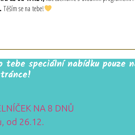
4.
Těším se na tebe!
tebe speciální nabídku pouze n
stránce!
LNÍČEK NA 8 DNŮ
ů, od 26.12.