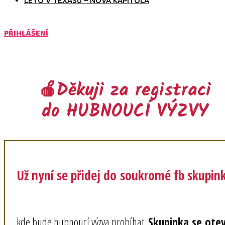
LÉTO V TEXASU – NOVÁ KAPITOLA
PŘIHLÁŠENÍ
🍎Děkuji za registraci
do HUBNOUCÍ VÝZVY
Už nyní se přidej do soukromé fb skupin
kde bude hubnoucí výzva probíhat.
Skupinka se otev