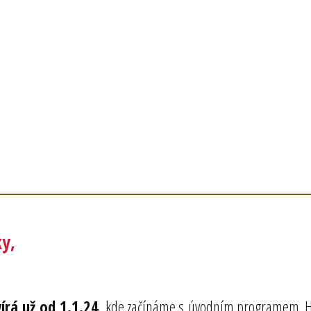
ky,
írá už od 1.1.24,
kde začínáme s úvodním programem. H