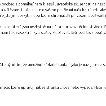
 počítači a pomáhají nám k lepší uživatelské zkušenosti na naši
e návštěvnosti. Informace o vašem používání našich stránek také s
é jste jim poskytli nebo které shromáždili při vašem používání je
ookie, které jsou nezbytně nutné pro provoz těchto stránek. 
nám tak, naše stránky a služby zlepšovat. Svůj souhlas s pou
itelnými tím, že umožňují základní funkce, jako je navigace n
mace, které upravují, jak se stránka chová nebo vypadá. Např. v