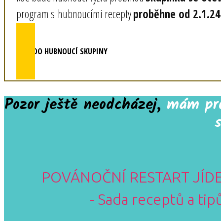
program s hubnoucími recepty
proběhne od 2.1.2
CHCI DO HUBNOUCÍ SKUPINY
Pozor ještě neodcházej,
mám pro 
POVÁNOČNÍ RESTART JÍDE
- Sada receptů a tip