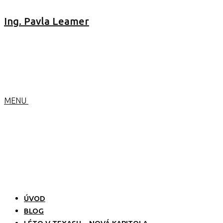
Ing. Pavla Leamer
MENU
ÚVOD
BLOG