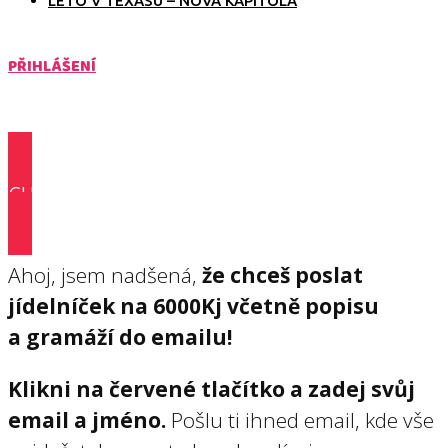
LÉTO V TEXASU – NOVÁ KAPITOLA
PŘIHLÁŠENÍ
CHCI JÍDELNÍČEK S POPISEM >>
Ahoj, jsem nadšená,
že chceš poslat
jídelníček na 6000Kj včetně popisu
a gramáží do emailu!
Klikni na červené tlačítko a zadej svůj
email a jméno.
Pošlu ti ihned email, kde vše