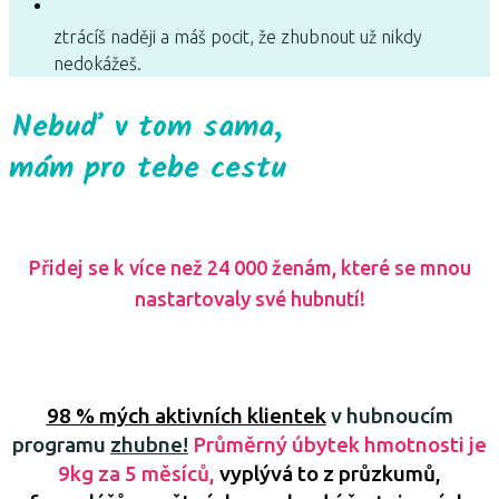
ztrácíš naději a máš pocit, že zhubnout už nikdy
nedokážeš.
Nebuď v tom sama,
mám pro tebe cestu
Přidej se k více než 24 000 ženám, které se mnou
nastartovaly své hubnutí!
98 % mých aktivních klientek
v hubnoucím
programu
zhubne!
Průměrný úbytek hmotnosti je
9kg za 5 měsíců,
vyplývá to z průzkumů,