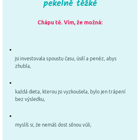
pekelně těžké
Chápu tě. Vím, že možná:
jsi investovala spoustu času, úsilí a peněz, abys
zhubla,
každá dieta, kterou jsi vyzkoušela, bylo jen trápení
bez výsledku,
myslíš si, že nemáš dost silnou vůli,