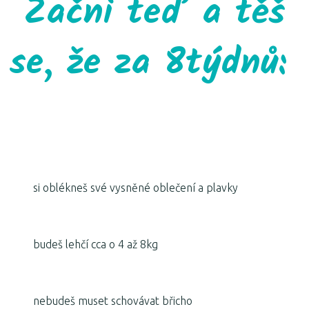
Začni teď a těš
se, že za 8týdnů:
si oblékneš své vysněné oblečení a plavky
budeš lehčí cca o 4 až 8kg
nebudeš muset schovávat břicho