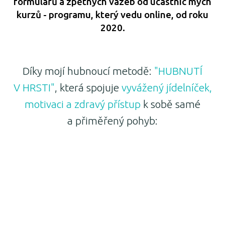
formulářů a zpětných vazeb od účastnic mých
kurzů - programu, který vedu online, od roku
2020.
Díky mojí hubnoucí metodě:
"HUBNUTÍ
V HRSTI"
, která spojuje
vyvážený jídelníček,
motivaci a zdravý přístup
k sobě samé
a přiměřený pohyb: