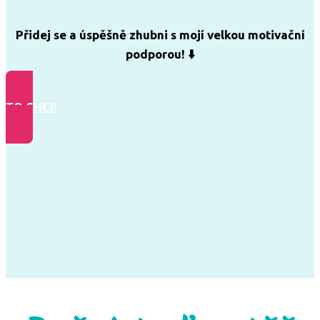
Přidej se a úspěšně zhubni s mojí velkou motivační
podporou! ⬇️
TO CHCI!