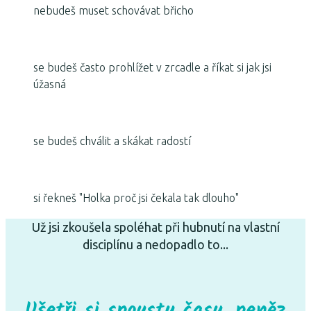
nebudeš muset schovávat břicho
se budeš často prohlížet v zrcadle a říkat si jak jsi
úžasná
se budeš chválit a skákat radostí
si řekneš "Holka proč jsi čekala tak dlouho"
Už jsi zkoušela spoléhat při hubnutí na vlastní
disciplínu a nedopadlo to...
Ušetři si spousty času, peněz