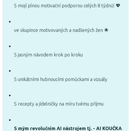
S mojí plnou motivační podporou celých 8 týdnů! 💖
ve skupince motivovaných a nadšených žen 🌟
S jasným návodem krok po kroku
S unikátními hubnoucími pomůckami a vizuály
S recepty a jídelníčky na míru tvému příjmu
S mým revolučním AI nástrojem tj. - AI KOUČKA