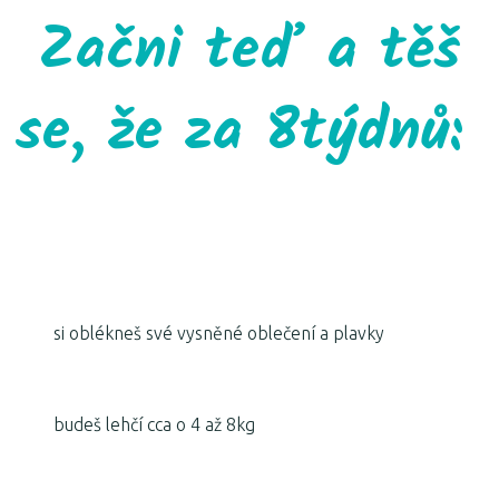
Začni teď a těš
se, že za 8týdnů:
si oblékneš své vysněné oblečení a plavky
budeš lehčí cca o 4 až 8kg