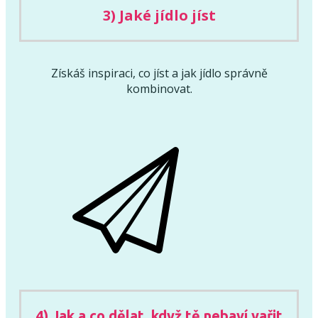
3) Jaké jídlo jíst
Získáš inspiraci, co jíst a jak jídlo správně
kombinovat.
4) J
ak a co dělat, když tě nebaví vařit