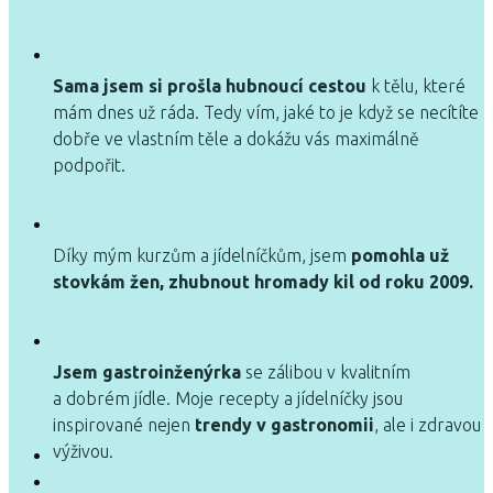
Sama jsem si prošla hubnoucí cestou
k tělu, které
mám dnes už ráda. Tedy vím, jaké to je když se necítíte
dobře ve vlastním těle a dokážu vás maximálně
podpořit.
Díky mým kurzům a jídelníčkům, jsem
pomohla už
stovkám žen, zhubnout hromady kil od roku 2009.
Jsem gastroinženýrka
se zálibou v kvalitním
a dobrém jídle. Moje recepty a jídelníčky jsou
inspirované nejen
trendy v gastronomii
, ale i zdravou
výživou.