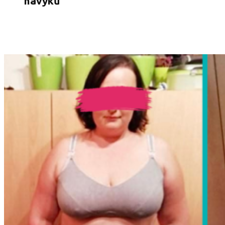
návyků