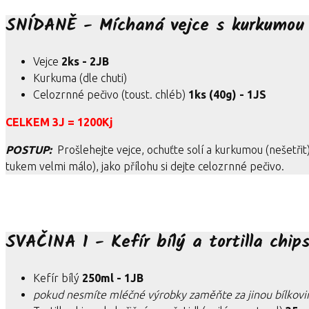
SNÍDANĚ - Míchaná vejce s kurkumou 
Vejce
2ks - 2JB
Kurkuma (dle chuti)
Celozrnné pečivo (toust. chléb)
1ks (40g) - 1JS
CELKEM 3J = 1200Kj
POSTUP:
Prošlehejte vejce, ochuťte solí a kurkumou (nešetřit
tukem velmi málo), jako přílohu si dejte celozrnné pečivo.
SVAČINA 1 - Kefír bílý a tortilla chip
Kefír bílý
250ml - 1JB
pokud nesmíte mléčné výrobky zaměňte za jinou bílkovi