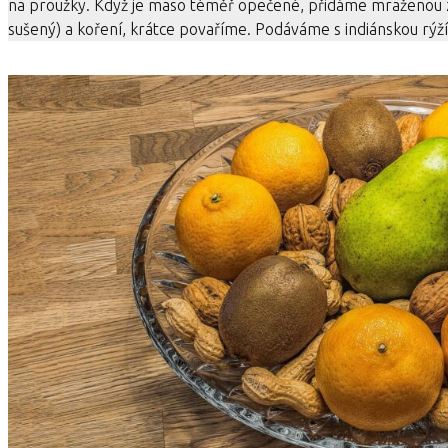
na proužky. Když je maso téměř opečené, přidáme mraženou z
sušený) a koření, krátce povaříme. Podáváme s indiánskou rýž