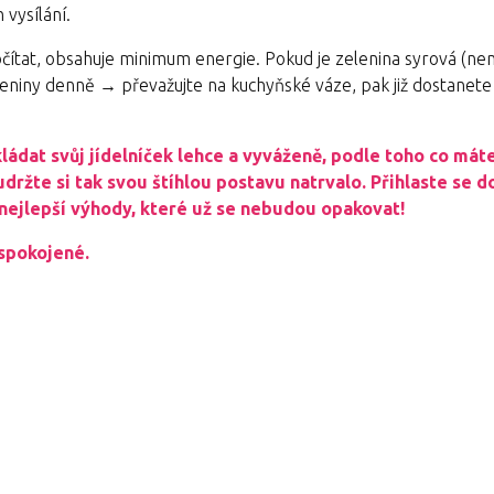
vysílání.
čítat, obsahuje minimum energie. Pokud je zelenina syrová (ne
zeleniny denně → převažujte na kuchyňské váze, pak již dostanet
ládat svůj jídelníček lehce a vyváženě, podle toho co mát
držte si tak svou štíhlou postavu natrvalo. Přihlaste se 
nejlepší výhody, které už se nebudou opakovat!
 spokojené.