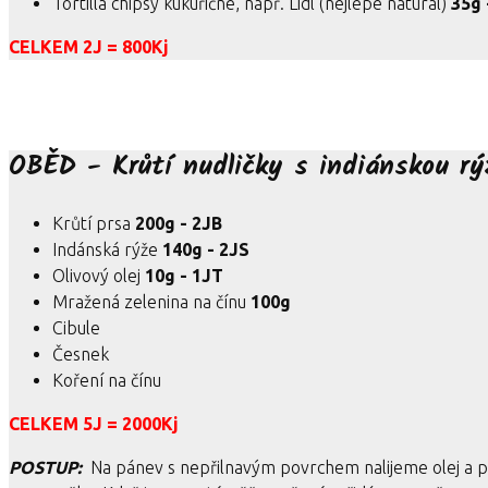
Tortilla chipsy kukuřičné, např. Lidl (nejlépe natural)
35g 
CELKEM 2J = 800Kj
OBĚD - Krůtí nudličky s indiánskou rý
Krůtí prsa
200g - 2JB
Indánská rýže
140g - 2JS
Olivový olej
10g - 1JT
Mražená zelenina na čínu
100g
Cibule
Česnek
Koření na čínu
CELKEM 5J = 2000Kj
POSTUP:
Na pánev s nepřilnavým povrchem nalijeme olej a 