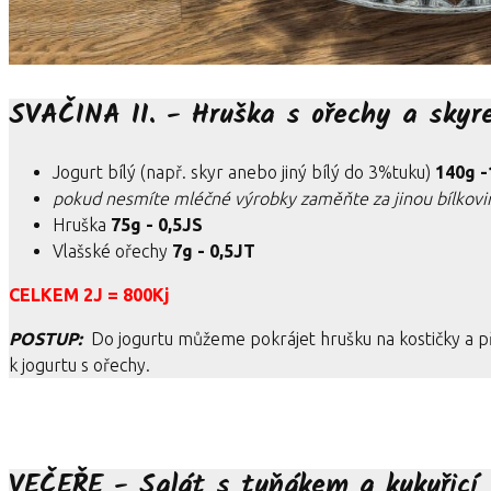
SVAČINA II. - Hruška s ořechy a sky
Jogurt bílý (např. skyr anebo jiný bílý do 3%tuku)
140g -
pokud nesmíte mléčné výrobky zaměňte za jinou bílkovin
Hruška
75g - 0,5JS
Vlašské ořechy
7g - 0,5JT
CELKEM 2J = 800Kj
POSTUP:
Do jogurtu můžeme pokrájet hrušku na kostičky a př
k jogurtu s ořechy.
VEČEŘE - Salát s tuňákem a kukuřicí