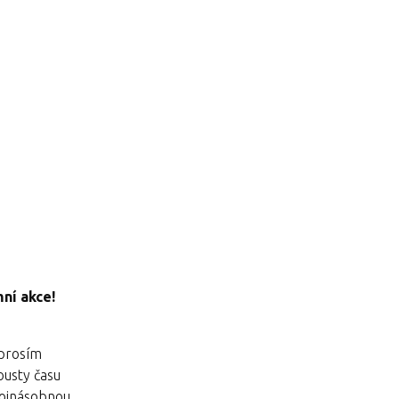
ní akce!
 prosím
ousty času
dvojnásobnou