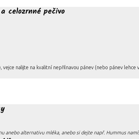
a celozrnné pečivo
), vejce nalijte na kvalitní nepřilnavou pánev (nebo pánev lehce
sy
nu anebo alternativu mléka, anebo si dejte např. Hummus namís