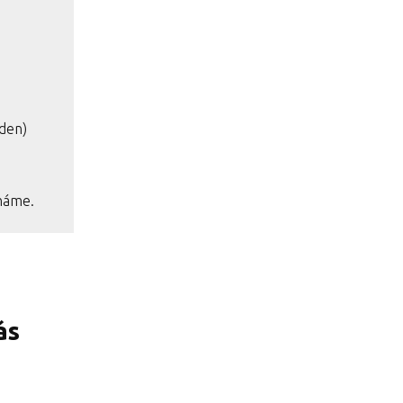
/den)
cháme.
ás