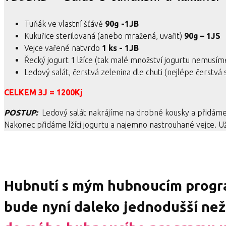
Tuňák ve vlastní šťávě
90g -1JB
Kukuřice sterilovaná (anebo mražená, uvařit)
90g – 1JS
Vejce vařené natvrdo
1 ks - 1JB
Řecký jogurt 1 lžíce (tak malé množství jogurtu nemusím
Ledový salát, čerstvá zelenina dle chuti (nejlépe čerst
CELKEM 3J = 1200Kj
POSTUP:
Ledový salát nakrájíme na drobné kousky a přidáme o
Nakonec přidáme lžíci jogurtu a najemno nastrouhané vejce.
Hubnutí s mým hubnoucím progr
bude nyní daleko jednodušší než 