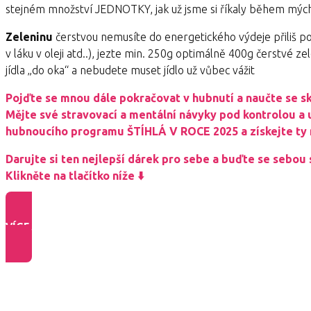
stejném množství JEDNOTKY, jak už jsme si říkaly během mých 
Zeleninu
čerstvou nemusíte do energetického výdeje přiliš po
v láku v oleji atd..), jezte min. 250g optimálně 400g čerstvé 
jídla „do oka“ a nebudete muset jídlo už vůbec vážit
Pojďte se mnou dále pokračovat v hubnutí a naučte se sk
Mějte své stravovací a mentální návyky pod kontrolou a u
hubnoucího programu ŠTÍHLÁ V ROCE 2025 a získejte ty 
Darujte si ten nejlepší dárek pro sebe a buďte se sebou
Klikněte na tlačítko níže ⬇️
VÍCE INFO O PROGRAMU >>