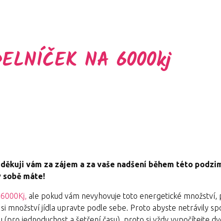
ELNÍČEK NA 6000kj
ěkuji vám za zájem a za vaše nadšení během této podzim
v sobě máte!
 6000Kj,
ale pokud vám nevyhovuje toto energetické množství,
množství jídla upravte podle sebe. Proto abyste netrávily sp
edu (pro jednoduchost a šetření času), proto si vždy vypočítejte 