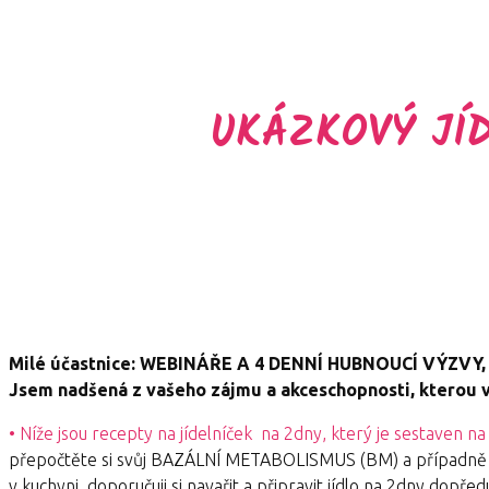
UKÁZKOVÝ JÍD
Milé účastnice: WEBINÁŘE A 4 DENNÍ HUBNOUCÍ VÝZVY, d
Jsem nadšená z vašeho zájmu a akceschopnosti, kterou 
• Níže jsou recepty na jídelníček na 2dny, který je sestaven na
přepočtěte si svůj BAZÁLNÍ METABOLISMUS (BM) a případně si 
v kuchyni, doporučuji si navařit a připravit jídlo na 2dny dopř