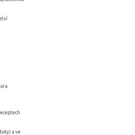
ství
jara.
 receptech
tuky) a ve