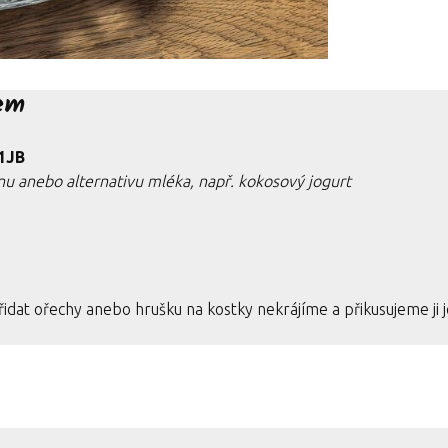
rem
1JB
u anebo alternativu mléka, např. kokosový jogurt
idat ořechy anebo hrušku na kostky nekrájíme a přikusujeme ji j