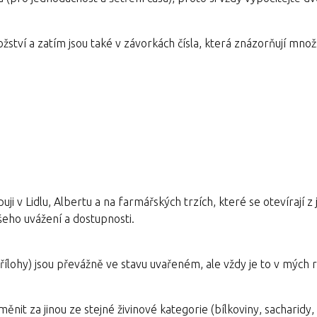
ožství a zatím jsou také v závorkách čísla, která znázorňují množ
ji v Lidlu, Albertu a na farmářských trzích, které se otevírají z 
eho uvážení a dostupnosti.
řílohy) jsou převážně ve stavu uvařeném, ale vždy je to v mých
it za jinou ze stejné živinové kategorie (bílkoviny, sacharidy, 