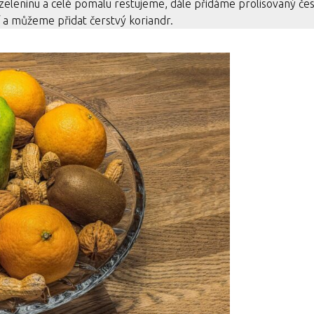
eleninu a celé pomalu restujeme, dále přidáme prolisovaný če
í a můžeme přidat čerstvý koriandr.