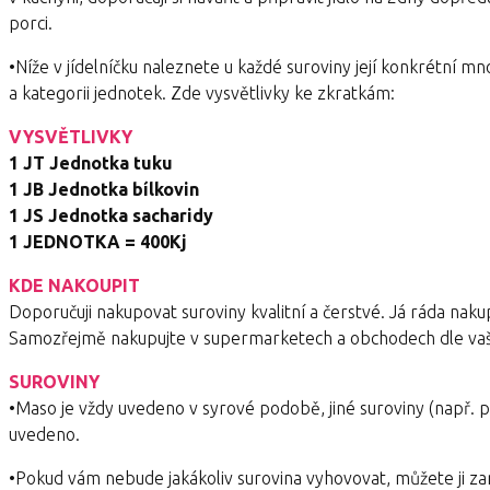
porci.
•Níže v jídelníčku naleznete u každé suroviny její konkrétní mn
a kategorii jednotek. Zde vysvětlivky ke zkratkám:
VYSVĚTLIVKY
1 JT Jednotka tuku
1 JB Jednotka bílkovin
1 JS Jednotka sacharidy
1 JEDNOTKA = 400Kj
KDE NAKOUPIT
Doporučuji nakupovat suroviny kvalitní a čerstvé. Já ráda nakupu
Samozřejmě nakupujte v supermarketech a obchodech dle vaš
SUROVINY
•Maso je vždy uvedeno v syrové podobě, jiné suroviny (např. p
uvedeno.
•Pokud vám nebude jakákoliv surovina vyhovovat, můžete ji zaměn