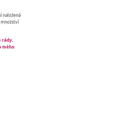
ní naložená
e množství
e rády.
do mého