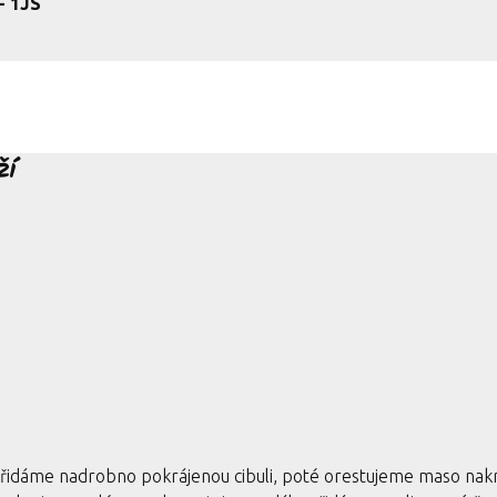
- 1JS
ží
přidáme nadrobno pokrájenou cibuli, poté orestujeme maso nak