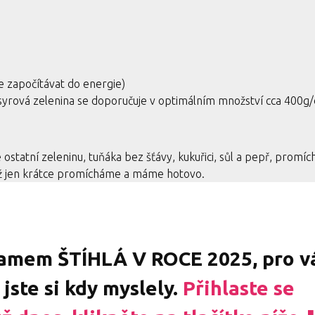
e započítávat do energie)
vá syrová zelenina se doporučuje v optimálním množství cca 400g
statní zeleninu, tuňáka bez šťávy, kukuřici, sůl a pepř, promí
 Už jen krátce promícháme a máme hotovo.
amem ŠTÍHLÁ V ROCE 2025, pro v
jste si kdy myslely.
Přihlaste se