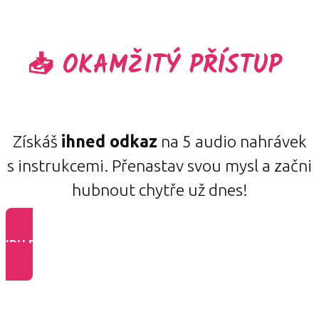
📥 OKAMŽITÝ PŘÍSTUP
Získáš
ihned odkaz
na 5 audio nahrávek
s instrukcemi. Přenastav svou mysl a začni
hubnout chytře už dnes!
JDU DO TOHO >>