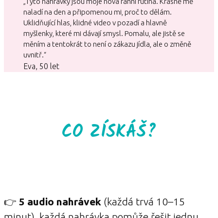
„Tyto nahrávky jsou moje nová ranní rutina. Krásně mě
naladí na den a připomenou mi, proč to dělám.
Uklidňující hlas, klidné video v pozadí a hlavně
myšlenky, které mi dávají smysl. Pomalu, ale jistě se
měním a tentokrát to není o zákazu jídla, ale o změně
uvnitř.“
Eva, 50 let
CO ZÍSKÁŠ?
👉
5 audio nahrávek
(každá trvá 10–15
minut), každá nahrávka pomůže řešit jednu