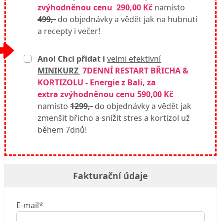
zvýhodněnou cenu 290,00 Kč
namísto
499,
-
do objednávky a vědět jak na hubnutí
a recepty i večer!
Ano! Chci přidat i
velmi efektivní
MINIKURZ
7DENNÍ RESTART BŘICHA &
KORTIZOLU - Energie z Bali, za
extra zvýhodněnou cenu 590,00 Kč
namísto
1299,
-
do objednávky a vědět jak
zmenšit břicho a snížit stres a kortizol už
během 7dnů!
Fakturační údaje
E-mail*