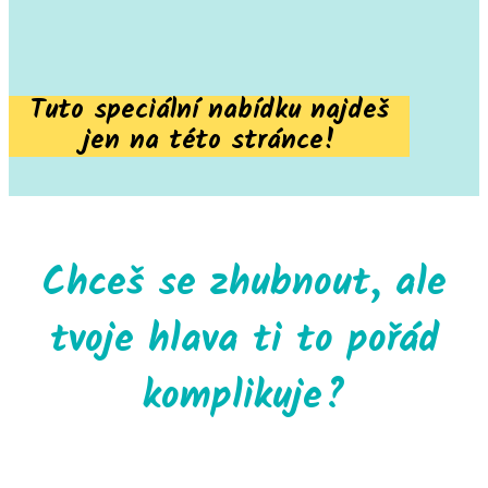
Tuto speciální nabídku najdeš
jen na této stránce!
Chceš se zhubnout, ale
tvoje hlava ti to pořád
komplikuje?