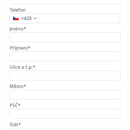
Telefon
+420
Jméno*
Příjmení*
Ulice a č.p.*
Město*
PSČ*
Stát*