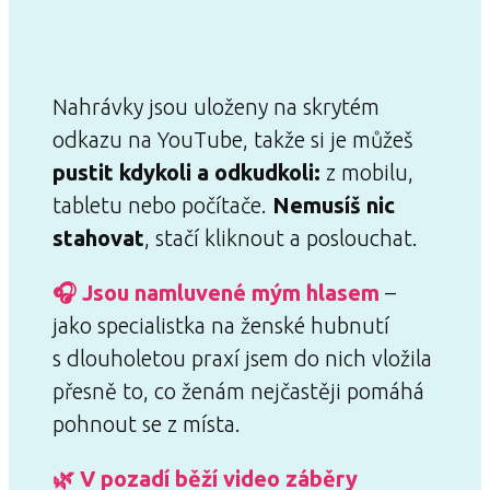
Nahrávky jsou uloženy na skrytém
odkazu na YouTube, takže si je můžeš
pustit kdykoli a odkudkoli:
z mobilu,
tabletu nebo počítače.
Nemusíš nic
stahovat
, stačí kliknout a poslouchat.
🎧 Jsou namluvené mým hlasem
–
jako specialistka na ženské hubnutí
s dlouholetou praxí jsem do nich vložila
přesně to, co ženám nejčastěji pomáhá
pohnout se z místa.
🌿 V pozadí běží video záběry