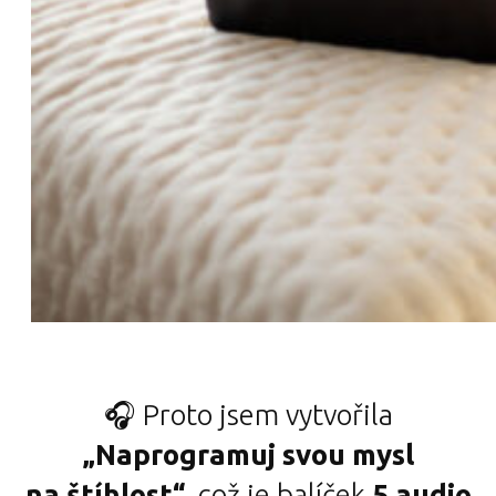
🎧 Proto jsem vytvořila
„Naprogramuj svou mysl
na štíhlost“
, což je balíček
5 audio