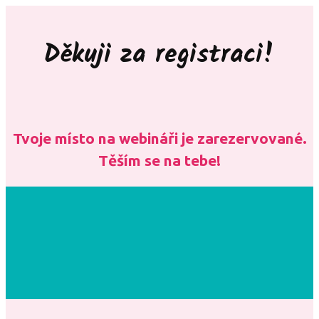
Děkuji za registraci!
Tvoje místo na webináři je zarezervované.
Těším se na tebe!