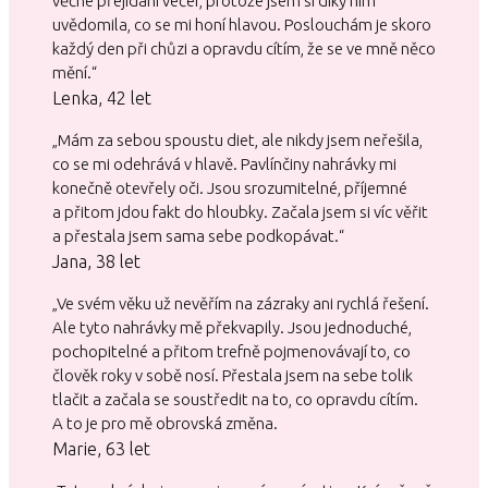
věčné přejídání večer, protože jsem si díky nim
uvědomila, co se mi honí hlavou. Poslouchám je skoro
každý den při chůzi a opravdu cítím, že se ve mně něco
mění.“
Lenka, 42 let
„Mám za sebou spoustu diet, ale nikdy jsem neřešila,
co se mi odehrává v hlavě. Pavlínčiny nahrávky mi
konečně otevřely oči. Jsou srozumitelné, příjemné
a přitom jdou fakt do hloubky. Začala jsem si víc věřit
a přestala jsem sama sebe podkopávat.“
Jana, 38 let
„Ve svém věku už nevěřím na zázraky ani rychlá řešení.
Ale tyto nahrávky mě překvapily. Jsou jednoduché,
pochopitelné a přitom trefně pojmenovávají to, co
člověk roky v sobě nosí. Přestala jsem na sebe tolik
tlačit a začala se soustředit na to, co opravdu cítím.
A to je pro mě obrovská změna.
Marie, 63 let