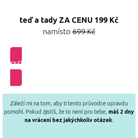
teď a tady ZA CENU
199 Kč
namísto
699 Kč
👉 Chci 5 AUDIO NAHRÁVEK
a naprogramovat svou mysl na štíhlost!
Záleží mi na tom, aby ti tento průvodce opravdu
pomohl. Pokud zjistíš, že to není pro tebe,
máš 2 dny
na vrácení bez jakýchkoliv otázek
.