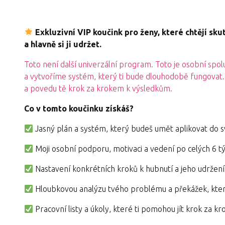
Exkluzivní VIP koučink pro ženy, které chtějí sku
a hlavně si ji udržet.
Toto není další univerzální program. Toto je osobní sp
a vytvoříme systém, který ti bude dlouhodobě fungovat.
a povedu tě krok za krokem k výsledkům.
Co v tomto koučinku získáš?
Jasný plán a systém, který budeš umět aplikovat do s
Moji osobní podporu, motivaci a vedení po celých 6 t
Nastavení konkrétních kroků k hubnutí a jeho udržení
Hloubkovou analýzu tvého problému a překážek, kter
Pracovní listy a úkoly, které ti pomohou jít krok za 