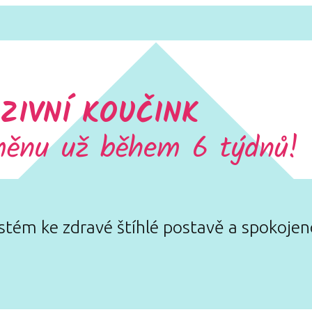
UZIVNÍ KOUČINK
měnu už během 6 týdnů!
stém ke zdravé štíhlé postavě a spokojen