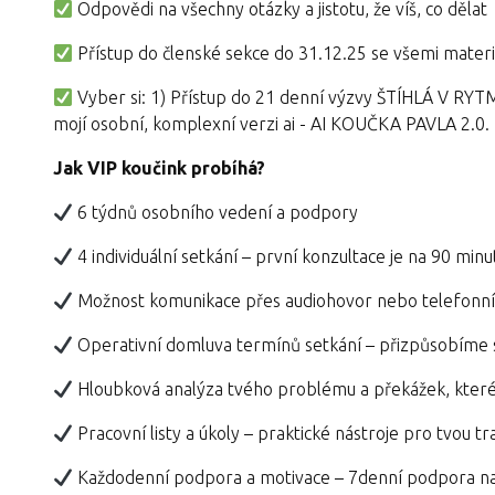
Odpovědi na všechny otázky a jistotu, že víš, co dělat
Přístup do členské sekce do 31.12.25 se všemi materiá
Vyber si: 1) Přístup do 21 denní výzvy ŠTÍHLÁ V RYTM
mojí osobní, komplexní verzi ai - AI KOUČKA PAVLA 2.0.
Jak VIP koučink probíhá?
6 týdnů osobního vedení a podpory
4 individuální setkání – první konzultace je na 90 minut
Možnost komunikace přes audiohovor nebo telefonní h
Operativní domluva termínů setkání – přizpůsobíme
Hloubková analýza tvého problému a překážek, které
Pracovní listy a úkoly – praktické nástroje pro tvou t
Každodenní podpora a motivace – 7denní podpora n