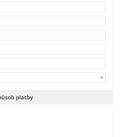
a
působ platby