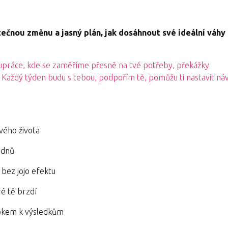
tečnou změnu a jasný plán, jak dosáhnout své ideální váhy
olupráce, kde se zaměříme přesně na tvé potřeby, překážky
 Každý týden budu s tebou, podpořím tě, pomůžu ti nastavit ná
vého života
ýdnů
 bez jojo efektu
é tě brzdí
krokem k výsledkům