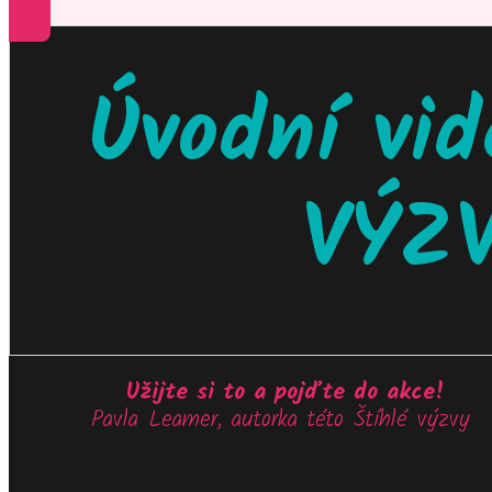
Úvodní vi
VÝZ
Užijte si to a pojďte do akce!
Pavla Leamer, autorka této Štíhlé výzvy