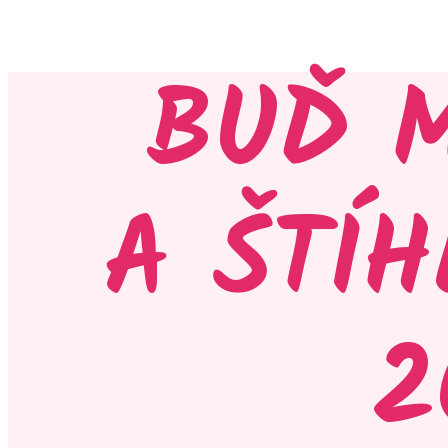
BUĎ 
A ŠTÍH
2