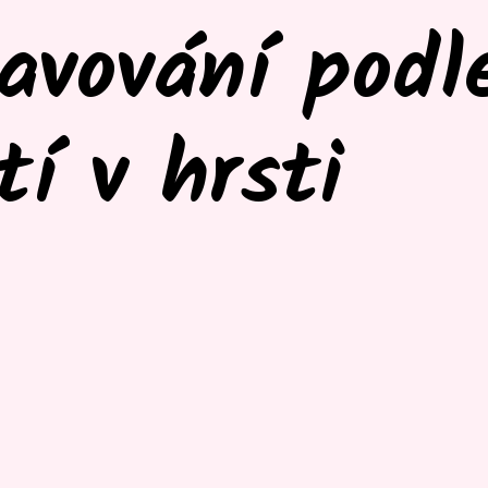
avování podl
í v hrsti