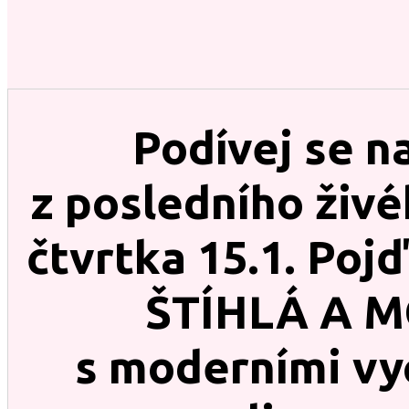
Podívej se n
z posledního živé
čtvrtka 15.1. Poj
ŠTÍHLÁ A 
s moderními v