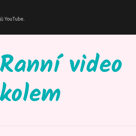
jů YouTube.
Ranní video
úkolem