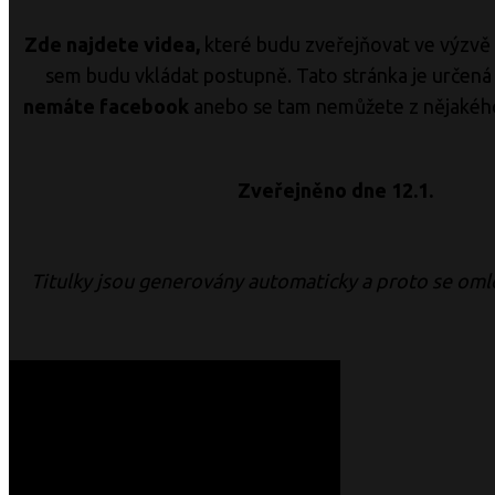
Zde najdete videa,
které budu zveřejňovat ve výzvě 
sem budu vkládat postupně. Tato stránka je určen
nemáte facebook
anebo se tam nemůžete z nějakého
Zveřejněno dne 12.1.
Titulky jsou generovány automaticky a proto se om