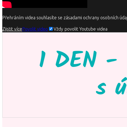
Přehráním videa souhlasíte se zásadami ochrany osobních úda
Zjistit více
Povolit video
Vždy povolit Youtube videa
1 DEN - 
s 