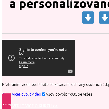
a personalizovan
Přehráním videa souhlasíte se zásadami ochrany osobních úda
Zjistit více
Povolit video
Vždy povolit Youtube videa
CHCI VEDĚT VÍCE O KURZU >>