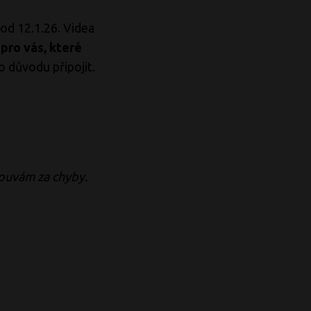
od 12.1.26. Videa
á
pro vás, které
 důvodu připojit.
louvám za chyby.