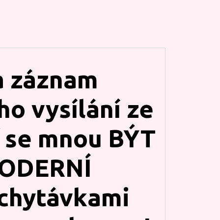
a záznam
ho vysílání ze
ď se mnou
BÝT
MODERNÍ
ychytávkami