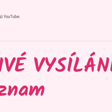
jů YouTube.
IVÉ VYSÍLÁNÍ
znam