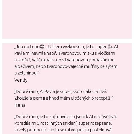
„Jdu do toho😊. Již jsem vyzkoušela, je to super 👍. AI
Pavla mi navrhla např. Tvarohovou misku s vločkami
a skořicí, vajíčka natvrdo s tvarohovou pomazánkou
a pečivem, nebo tvarohovo-vaječné muffiny se sýrem
a zeleninou.“
Vendy
„Dobré ráno, AI Pavla je super, skoro jako ta živá.
Zkoušela jsem ji a hned mám uložených 5 receptů.“
Irena
„Dobré ráno, je to zajímavé a to jsem k AI nedůvěřivá.
Poradila mi 5 rostlinných snídaní, super rozepsané,
skvělý pomocník. Líbila se mi veganská proteinová