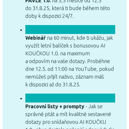
PAVLE 1.0.
na 3,5 měsíce od 12.5
do 31.8.25, která ti bude během této
doby k dispozici 24/7.
Webinář
na 60 minut, kde ti ukážu, jak
využít letní balíček s bonusovou AI
KOUČKOU 1.0. na maximum
a odpovím na vaše dotazy. Proběhne
dne 12.5. od 11:00 na YouTube, pokud
nemůžeš přijít naživo, záznam máš
k dispozici až do 31.8.25.
Pracovní listy + prompty
- Jak se
správně ptát a mít kvalitně sestavené
dotazy pro snídaňovou AI KOUČKU