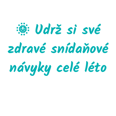
🌞 Udrž si své
zdravé snídaňové
návyky celé léto