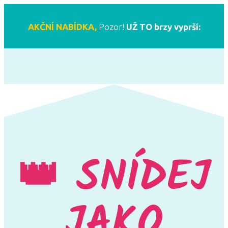
AKČNÍ NABÍDKA,
Pozor!
UŽ TO brzy vyprší:
👑 SNÍDEJ
JAKO