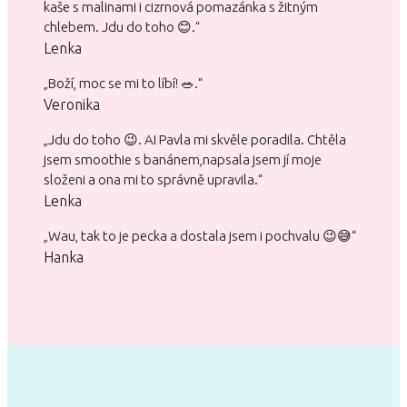
kaše s malinami i cizrnová pomazánka s žitným
chlebem. Jdu do toho 😊.“
Lenka
„Boží, moc se mi to líbí! 🥗.“
Veronika
„Jdu do toho 😉. AI Pavla mi skvěle poradila. Chtěla
jsem smoothie s banánem,napsala jsem jí moje
složeni a ona mi to správně upravila.“
Lenka
„Wau, tak to je pecka a dostala jsem i pochvalu 😉😅“
Hanka