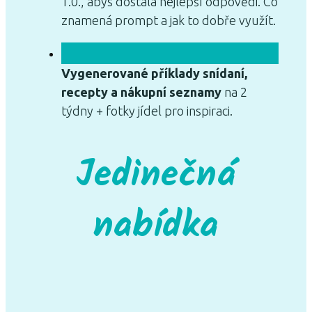
1.0., abys dostala nejlepší odpovědi. Co
znamená prompt a jak to dobře využít.
Vygenerované příklady snídaní,
recepty a nákupní seznamy
na 2
týdny + fotky jídel pro inspiraci.
Jedinečná
nabídka