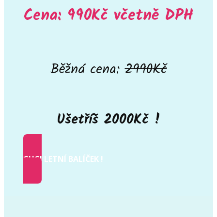
Cena: 990Kč včetně DPH
Běžná cena:
2990
Kč
Ušetříš 2000Kč !
CHCI LETNÍ BALÍČEK !