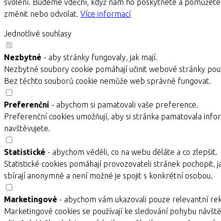
svolení. Budeme vděční, když nám ho poskytnete a pomůžete 
změnit nebo odvolat.
Více informací
Jednotlivé souhlasy
Nezbytné
- aby stránky fungovaly, jak mají.
Nezbytné soubory cookie pomáhají učinit webové stránky použ
Bez těchto souborů cookie nemůže web správně fungovat.
Preferenční
- abychom si pamatovali vaše preference.
Preferenční cookies umožňují, aby si stránka pamatovala infor
navštěvujete.
Statistické
- abychom věděli, co na webu děláte a co zlepšit.
Statistické cookies pomáhají provozovateli stránek pochopit, j
sbírají anonymně a není možné je spojit s konkrétní osobou.
Marketingové
- abychom vám ukazovali pouze relevantní re
Marketingové cookies se používají ke sledování pohybu návště