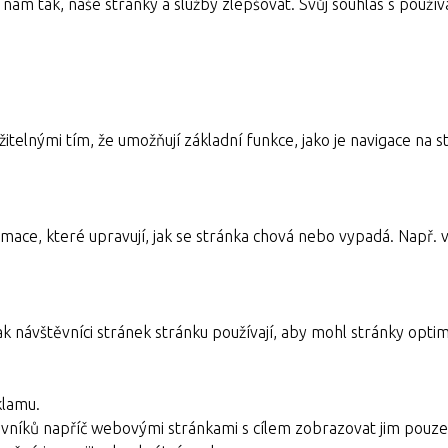
nám tak, naše stránky a služby zlepšovat. Svůj souhlas s pou
itelnými tím, že umožňují základní funkce, jako je navigace n
mace, které upravují, jak se stránka chová nebo vypadá. Např. v
ak návštěvníci stránek stránku používají, aby mohl stránky optim
klamu.
vníků napříč webovými stránkami s cílem zobrazovat jim pouze 